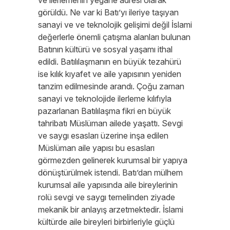
ve ilerlemenin yegane adresi olarak
görüldü. Ne var ki Batı’yı ileriye taşıyan
sanayi ve ve teknolojik gelişimi değil İslami
değerlerle önemli çatışma alanları bulunan
Batının kültürü ve sosyal yaşamı ithal
edildi. Batılılaşmanın en büyük tezahürü
ise kılık kıyafet ve aile yapısının yeniden
tanzim edilmesinde arandı. Çoğu zaman
sanayi ve teknolojide ilerleme kılıfıyla
pazarlanan Batılılaşma fikri en büyük
tahribatı Müslüman ailede yaşattı. Sevgi
ve saygı esasları üzerine inşa edilen
Müslüman aile yapısı bu esasları
görmezden gelinerek kurumsal bir yapıya
dönüştürülmek istendi. Batı’dan mülhem
kurumsal aile yapısında aile bireylerinin
rolü sevgi ve saygı temelinden ziyade
mekanik bir anlayış arzetmektedir. İslami
kültürde aile bireyleri birbirleriyle güçlü