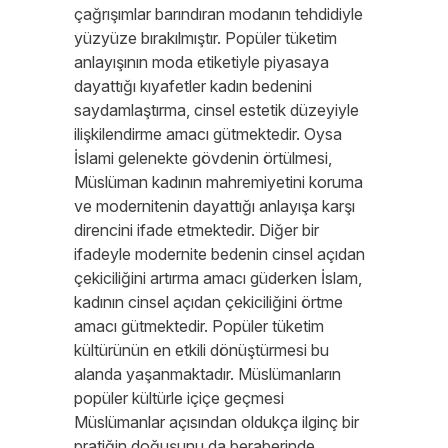
çağrışımlar barındıran modanın tehdidiyle
yüzyüze bırakılmıştır. Popüler tüketim
anlayışının moda etiketiyle piyasaya
dayattığı kıyafetler kadın bedenini
saydamlaştırma, cinsel estetik düzeyiyle
ilişkilendirme amacı gütmektedir. Oysa
İslami gelenekte gövdenin örtülmesi,
Müslüman kadının mahremiyetini koruma
ve modernitenin dayattığı anlayışa karşı
direncini ifade etmektedir. Diğer bir
ifadeyle modernite bedenin cinsel açıdan
çekiciliğini artırma amacı güderken İslam,
kadının cinsel açıdan çekiciliğini örtme
amacı gütmektedir. Popüler tüketim
kültürünün en etkili dönüştürmesi bu
alanda yaşanmaktadır. Müslümanların
popüler kültürle içiçe geçmesi
Müslümanlar açısından oldukça ilginç bir
pratiğin doğuşunu da beraberinde