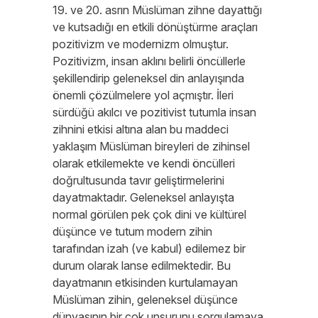
19. ve 20. asrın Müslüman zihne dayattığı
ve kutsadığı en etkili dönüştürme araçları
pozitivizm ve modernizm olmuştur.
Pozitivizm, insan aklını belirli öncüllerle
şekillendirip geleneksel din anlayışında
önemli çözülmelere yol açmıştır. İleri
sürdüğü akılcı ve pozitivist tutumla insan
zihnini etkisi altına alan bu maddeci
yaklaşım Müslüman bireyleri de zihinsel
olarak etkilemekte ve kendi öncülleri
doğrultusunda tavır geliştirmelerini
dayatmaktadır. Geleneksel anlayışta
normal görülen pek çok dini ve kültürel
düşünce ve tutum modern zihin
tarafından izah (ve kabul) edilemez bir
durum olarak lanse edilmektedir. Bu
dayatmanın etkisinden kurtulamayan
Müslüman zihin, geleneksel düşünce
dünyasının bir çok unsurunu sorgulamaya