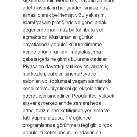
kışkırtmaktadır. Modernlik, hayatın amacını
adeta insanların her şeyden sınırsız haz
alması olarak belirlemiştir. Bu yaklaşım,
İslami yaşam pratiğinde ve genel ahlaki
değerlerde inanılmaz bir tahribata yol
açmaktadır. Müslümanlar, günlük
hayatlarında popüler kültüre direnme
yerine onun ürünlerini meşrulaştırma
çabası içerisine girmiş bulunmaktadırlar.
Piyasanın dayattığı tatil köyleri, alışveriş
merkezleri, cafeler, sinema/tiyatro
salonları vb. toplumsal yaşam alanlarında
kendi mevcudiyetlerini gerekçelendirme
gayreti içerisindedirler. Popülaritesi yüksek
alışveriş merkezlerinde zamanı heba
etme, turizm hareketliliğinde yer alma ve
tatil yapma arzusu, TV eğlence
programlarında görünme isteği gibi birçok
popüler tüketim unsuru, dindarları da