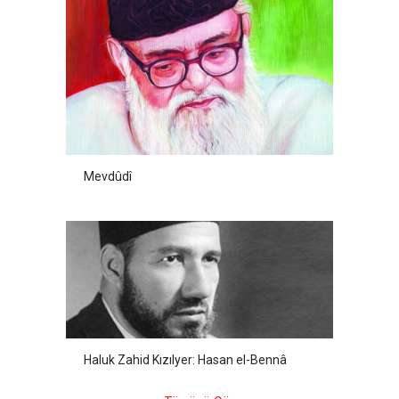
Mevdûdî
Haluk Zahid Kızılyer: Hasan el-Bennâ