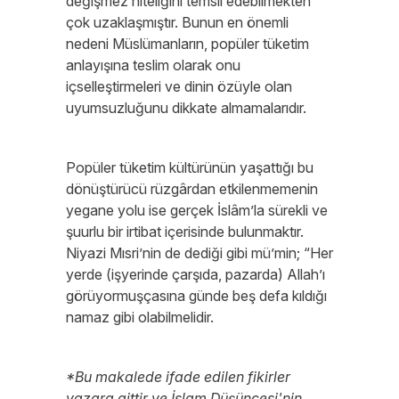
değişmez niteliğini temsil edebilmekten
çok uzaklaşmıştır. Bunun en önemli
nedeni Müslümanların, popüler tüketim
anlayışına teslim olarak onu
içselleştirmeleri ve dinin özüyle olan
uyumsuzluğunu dikkate almamalarıdır.
Popüler tüketim kültürünün yaşattığı bu
dönüştürücü rüzgârdan etkilenmemenin
yegane yolu ise gerçek İslâm’la sürekli ve
şuurlu bir irtibat içerisinde bulunmaktır.
Niyazi Mısri’nin de dediği gibi mü’min; “Her
yerde (işyerinde çarşıda, pazarda) Allah’ı
görüyormuşçasına günde beş defa kıldığı
namaz gibi olabilmelidir.
*Bu makalede ifade edilen fikirler
yazara aittir ve İslam Düşüncesi'nin