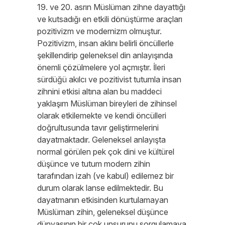
19. ve 20. asrın Müslüman zihne dayattığı
ve kutsadığı en etkili dönüştürme araçları
pozitivizm ve modernizm olmuştur.
Pozitivizm, insan aklını belirli öncüllerle
şekillendirip geleneksel din anlayışında
önemli çözülmelere yol açmıştır. İleri
sürdüğü akılcı ve pozitivist tutumla insan
zihnini etkisi altına alan bu maddeci
yaklaşım Müslüman bireyleri de zihinsel
olarak etkilemekte ve kendi öncülleri
doğrultusunda tavır geliştirmelerini
dayatmaktadır. Geleneksel anlayışta
normal görülen pek çok dini ve kültürel
düşünce ve tutum modern zihin
tarafından izah (ve kabul) edilemez bir
durum olarak lanse edilmektedir. Bu
dayatmanın etkisinden kurtulamayan
Müslüman zihin, geleneksel düşünce
dünyasının bir çok unsurunu sorgulamaya