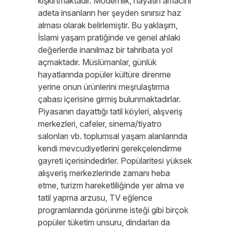
kışkırtmaktadır. Modernlik, hayatın amacını
adeta insanların her şeyden sınırsız haz
alması olarak belirlemiştir. Bu yaklaşım,
İslami yaşam pratiğinde ve genel ahlaki
değerlerde inanılmaz bir tahribata yol
açmaktadır. Müslümanlar, günlük
hayatlarında popüler kültüre direnme
yerine onun ürünlerini meşrulaştırma
çabası içerisine girmiş bulunmaktadırlar.
Piyasanın dayattığı tatil köyleri, alışveriş
merkezleri, cafeler, sinema/tiyatro
salonları vb. toplumsal yaşam alanlarında
kendi mevcudiyetlerini gerekçelendirme
gayreti içerisindedirler. Popülaritesi yüksek
alışveriş merkezlerinde zamanı heba
etme, turizm hareketliliğinde yer alma ve
tatil yapma arzusu, TV eğlence
programlarında görünme isteği gibi birçok
popüler tüketim unsuru, dindarları da