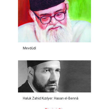
Mevdûdî
Haluk Zahid Kızılyer: Hasan el-Bennâ