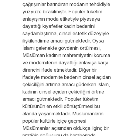
çağrışımlar barındıran modanın tehdidiyle
yüzyüze bırakılmıştır. Popüler tüketim
anlayışının moda etiketiyle piyasaya
dayattığı kıyafetler kadın bedenini
saydamlaştırma, cinsel estetik düzeyiyle
ilişkilendirme amacı gütmektedir. Oysa
İslami gelenekte gövdenin örtülmesi,
Müslüman kadının mahremiyetini koruma
ve modernitenin dayattığı anlayışa karşı
direncini ifade etmektedir. Diğer bir
ifadeyle modernite bedenin cinsel açıdan
çekiciliğini artırma amacı güderken İslam,
kadının cinsel açıdan çekiciliğini örtme
amacı gütmektedir. Popüler tüketim
kültürünün en etkili dönüştürmesi bu
alanda yaşanmaktadır. Müslümanların
popüler kültürle içiçe geçmesi
Müslümanlar açısından oldukça ilginç bir
pratiğin doğuşunu da beraberinde