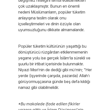
değişmez niteliğini temsil edebilmekten
çok uzaklaşmıştır. Bunun en önemli
nedeni Müslümanların, popüler tüketim
anlayışına teslim olarak onu
içselleştirmeleri ve dinin özüyle olan
uyumsuzluğunu dikkate almamalarıdır.
Popüler tüketim kültürünün yaşattığı bu
dönüştürücü rüzgârdan etkilenmemenin
yegane yolu ise gerçek İslâm’la sürekli ve
şuurlu bir irtibat içerisinde bulunmaktır.
Niyazi Mısri’nin de dediği gibi mü’min; “Her
yerde (işyerinde çarşıda, pazarda) Allah’ı
görüyormuşçasına günde beş defa kıldığı
namaz gibi olabilmelidir.
*Bu makalede ifade edilen fikirler
yazara aittir ve İslam Düşüncesi'nin