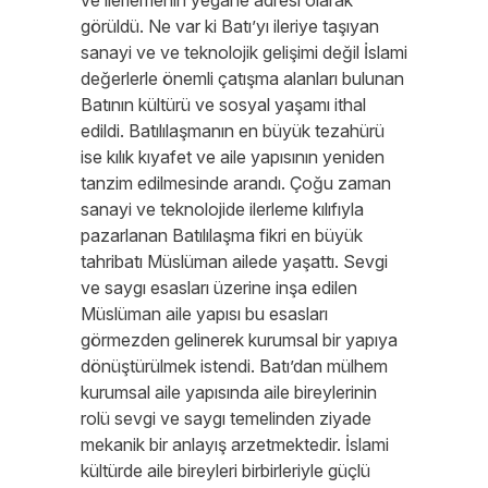
ve ilerlemenin yegane adresi olarak
görüldü. Ne var ki Batı’yı ileriye taşıyan
sanayi ve ve teknolojik gelişimi değil İslami
değerlerle önemli çatışma alanları bulunan
Batının kültürü ve sosyal yaşamı ithal
edildi. Batılılaşmanın en büyük tezahürü
ise kılık kıyafet ve aile yapısının yeniden
tanzim edilmesinde arandı. Çoğu zaman
sanayi ve teknolojide ilerleme kılıfıyla
pazarlanan Batılılaşma fikri en büyük
tahribatı Müslüman ailede yaşattı. Sevgi
ve saygı esasları üzerine inşa edilen
Müslüman aile yapısı bu esasları
görmezden gelinerek kurumsal bir yapıya
dönüştürülmek istendi. Batı’dan mülhem
kurumsal aile yapısında aile bireylerinin
rolü sevgi ve saygı temelinden ziyade
mekanik bir anlayış arzetmektedir. İslami
kültürde aile bireyleri birbirleriyle güçlü