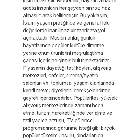
kışkırtmaktadır. Modernlik, hayatın amacını
adeta insanların her şeyden sınırsız haz
alması olarak belirlemiştir. Bu yaklaşım,
İslami yaşam pratiğinde ve genel ahlaki
değerlerde inanılmaz bir tahribata yol
açmaktadır. Müslümanlar, günlük
hayatlarında popüler kültüre direnme
yerine onun ürünlerini meşrulaştırma
çabası içerisine girmiş bulunmaktadırlar.
Piyasanın dayattığı tatil köyleri, alışveriş
merkezleri, cafeler, sinema/tiyatro
salonları vb. toplumsal yaşam alanlarında
kendi mevcudiyetlerini gerekçelendirme
gayreti içerisindedirler. Popülaritesi yüksek
alışveriş merkezlerinde zamanı heba
etme, turizm hareketliliğinde yer alma ve
tatil yapma arzusu, TV eğlence
programlarında görünme isteği gibi birçok
popüler tüketim unsuru, dindarları da