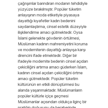
çağrışımlar barındıran modanın tehdidiyle
yüzyüze bırakılmıştır. Popüler tüketim
anlayışının moda etiketiyle piyasaya
dayattığı kıyafetler kadın bedenini
saydamlaştırma, cinsel estetik düzeyiyle
ilişkilendirme amacı gütmektedir. Oysa
İslami gelenekte gövdenin örtülmesi,
Müslüman kadının mahremiyetini koruma
ve modernitenin dayattığı anlayışa karşı
direncini ifade etmektedir. Diğer bir
ifadeyle modernite bedenin cinsel açıdan
çekiciliğini artırma amacı güderken İslam,
kadının cinsel açıdan çekiciliğini örtme
amacı gütmektedir. Popüler tüketim
kültürünün en etkili dönüştürmesi bu
alanda yaşanmaktadır. Müslümanların
popüler kültürle içiçe geçmesi
Müslümanlar açısından oldukça ilginç bir
pratiğin doğuşunu da beraberinde