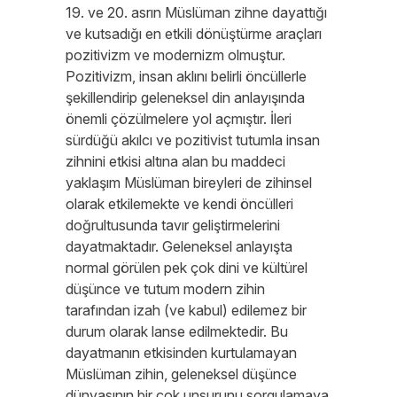
19. ve 20. asrın Müslüman zihne dayattığı
ve kutsadığı en etkili dönüştürme araçları
pozitivizm ve modernizm olmuştur.
Pozitivizm, insan aklını belirli öncüllerle
şekillendirip geleneksel din anlayışında
önemli çözülmelere yol açmıştır. İleri
sürdüğü akılcı ve pozitivist tutumla insan
zihnini etkisi altına alan bu maddeci
yaklaşım Müslüman bireyleri de zihinsel
olarak etkilemekte ve kendi öncülleri
doğrultusunda tavır geliştirmelerini
dayatmaktadır. Geleneksel anlayışta
normal görülen pek çok dini ve kültürel
düşünce ve tutum modern zihin
tarafından izah (ve kabul) edilemez bir
durum olarak lanse edilmektedir. Bu
dayatmanın etkisinden kurtulamayan
Müslüman zihin, geleneksel düşünce
dünyasının bir çok unsurunu sorgulamaya