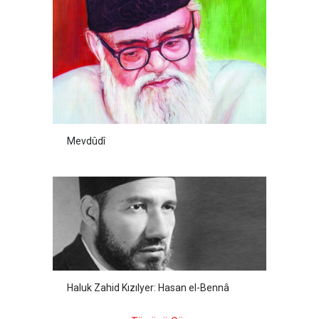
Mevdûdî
Haluk Zahid Kızılyer: Hasan el-Bennâ