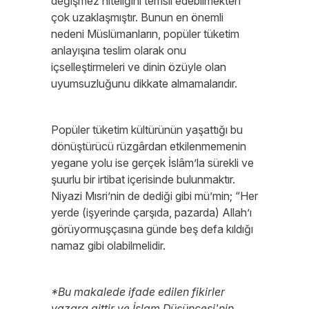
değişmez niteliğini temsil edebilmekten
çok uzaklaşmıştır. Bunun en önemli
nedeni Müslümanların, popüler tüketim
anlayışına teslim olarak onu
içselleştirmeleri ve dinin özüyle olan
uyumsuzluğunu dikkate almamalarıdır.
Popüler tüketim kültürünün yaşattığı bu
dönüştürücü rüzgârdan etkilenmemenin
yegane yolu ise gerçek İslâm’la sürekli ve
şuurlu bir irtibat içerisinde bulunmaktır.
Niyazi Mısri’nin de dediği gibi mü’min; “Her
yerde (işyerinde çarşıda, pazarda) Allah’ı
görüyormuşçasına günde beş defa kıldığı
namaz gibi olabilmelidir.
*Bu makalede ifade edilen fikirler
yazara aittir ve İslam Düşüncesi'nin