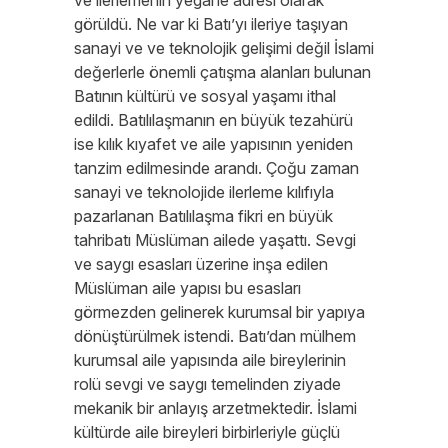
ve ilerlemenin yegane adresi olarak
görüldü. Ne var ki Batı’yı ileriye taşıyan
sanayi ve ve teknolojik gelişimi değil İslami
değerlerle önemli çatışma alanları bulunan
Batının kültürü ve sosyal yaşamı ithal
edildi. Batılılaşmanın en büyük tezahürü
ise kılık kıyafet ve aile yapısının yeniden
tanzim edilmesinde arandı. Çoğu zaman
sanayi ve teknolojide ilerleme kılıfıyla
pazarlanan Batılılaşma fikri en büyük
tahribatı Müslüman ailede yaşattı. Sevgi
ve saygı esasları üzerine inşa edilen
Müslüman aile yapısı bu esasları
görmezden gelinerek kurumsal bir yapıya
dönüştürülmek istendi. Batı’dan mülhem
kurumsal aile yapısında aile bireylerinin
rolü sevgi ve saygı temelinden ziyade
mekanik bir anlayış arzetmektedir. İslami
kültürde aile bireyleri birbirleriyle güçlü