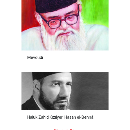
Mevdûdî
Haluk Zahid Kızılyer: Hasan el-Bennâ