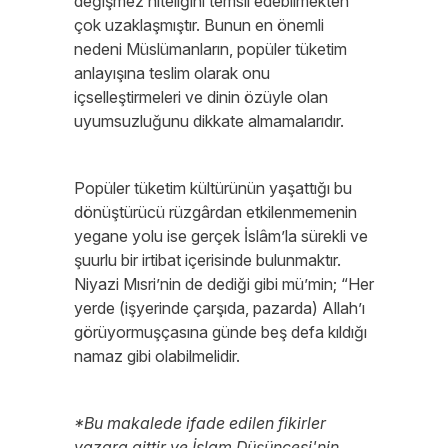
değişmez niteliğini temsil edebilmekten
çok uzaklaşmıştır. Bunun en önemli
nedeni Müslümanların, popüler tüketim
anlayışına teslim olarak onu
içselleştirmeleri ve dinin özüyle olan
uyumsuzluğunu dikkate almamalarıdır.
Popüler tüketim kültürünün yaşattığı bu
dönüştürücü rüzgârdan etkilenmemenin
yegane yolu ise gerçek İslâm’la sürekli ve
şuurlu bir irtibat içerisinde bulunmaktır.
Niyazi Mısri’nin de dediği gibi mü’min; “Her
yerde (işyerinde çarşıda, pazarda) Allah’ı
görüyormuşçasına günde beş defa kıldığı
namaz gibi olabilmelidir.
*Bu makalede ifade edilen fikirler
yazara aittir ve İslam Düşüncesi'nin