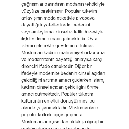
çağrışımlar barındıran modanın tehdidiyle
yüzyüze bırakılmıştır. Popüler tüketim
anlayışının moda etiketiyle piyasaya
dayattığı kıyafetler kadın bedenini
saydamlaştırma, cinsel estetik düzeyiyle
ilişkilendirme amacı gütmektedir. Oysa
İslami gelenekte gövdenin örtülmesi,
Müslüman kadının mahremiyetini koruma
ve modernitenin dayattığı anlayışa karşı
direncini ifade etmektedir. Diğer bir
ifadeyle modernite bedenin cinsel açıdan
çekiciliğini artırma amacı güderken İslam,
kadının cinsel açıdan çekiciliğini örtme
amacı gütmektedir. Popüler tüketim
kültürünün en etkili dönüştürmesi bu
alanda yaşanmaktadır. Müslümanların
popüler kültürle içiçe geçmesi
Müslümanlar açısından oldukça ilginç bir
pratiğin doğuşunu da beraberinde