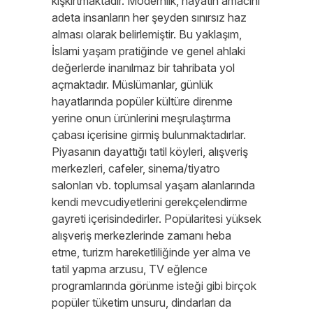
kışkırtmaktadır. Modernlik, hayatın amacını
adeta insanların her şeyden sınırsız haz
alması olarak belirlemiştir. Bu yaklaşım,
İslami yaşam pratiğinde ve genel ahlaki
değerlerde inanılmaz bir tahribata yol
açmaktadır. Müslümanlar, günlük
hayatlarında popüler kültüre direnme
yerine onun ürünlerini meşrulaştırma
çabası içerisine girmiş bulunmaktadırlar.
Piyasanın dayattığı tatil köyleri, alışveriş
merkezleri, cafeler, sinema/tiyatro
salonları vb. toplumsal yaşam alanlarında
kendi mevcudiyetlerini gerekçelendirme
gayreti içerisindedirler. Popülaritesi yüksek
alışveriş merkezlerinde zamanı heba
etme, turizm hareketliliğinde yer alma ve
tatil yapma arzusu, TV eğlence
programlarında görünme isteği gibi birçok
popüler tüketim unsuru, dindarları da