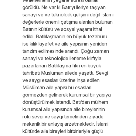
ve ilerlemenin yegane adresi olarak
görüldü. Ne var ki Batı’yı ileriye taşıyan
sanayi ve ve teknolojik gelişimi değil İslami
değerlerle önemli çatışma alanları bulunan
Batının kültürü ve sosyal yaşamı ithal
edildi. Batılılaşmanın en büyük tezahürü
ise kılık kıyafet ve aile yapısının yeniden
tanzim edilmesinde arandı. Çoğu zaman
sanayi ve teknolojide ilerleme kılıfıyla
pazarlanan Batılılaşma fikri en büyük
tahribatı Müslüman ailede yaşattı. Sevgi
ve saygı esasları üzerine inşa edilen
Müslüman aile yapısı bu esasları
görmezden gelinerek kurumsal bir yapıya
dönüştürülmek istendi. Batı’dan mülhem
kurumsal aile yapısında aile bireylerinin
rolü sevgi ve saygı temelinden ziyade
mekanik bir anlayış arzetmektedir. İslami
kültürde aile bireyleri birbirleriyle güçlü