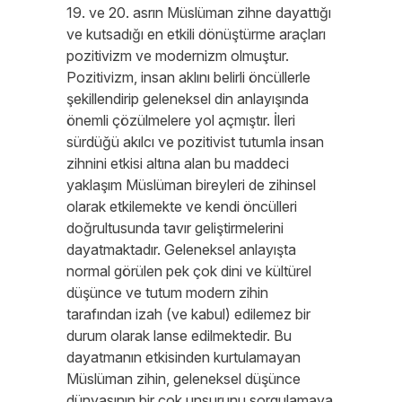
19. ve 20. asrın Müslüman zihne dayattığı
ve kutsadığı en etkili dönüştürme araçları
pozitivizm ve modernizm olmuştur.
Pozitivizm, insan aklını belirli öncüllerle
şekillendirip geleneksel din anlayışında
önemli çözülmelere yol açmıştır. İleri
sürdüğü akılcı ve pozitivist tutumla insan
zihnini etkisi altına alan bu maddeci
yaklaşım Müslüman bireyleri de zihinsel
olarak etkilemekte ve kendi öncülleri
doğrultusunda tavır geliştirmelerini
dayatmaktadır. Geleneksel anlayışta
normal görülen pek çok dini ve kültürel
düşünce ve tutum modern zihin
tarafından izah (ve kabul) edilemez bir
durum olarak lanse edilmektedir. Bu
dayatmanın etkisinden kurtulamayan
Müslüman zihin, geleneksel düşünce
dünyasının bir çok unsurunu sorgulamaya