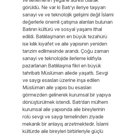
ve ilerlemenin yegane adresi olarak
görüldü. Ne var ki Batı’yı ileriye taşıyan
sanayi ve ve teknolojik gelişimi değil İslami
değerlerle önemli çatışma alanları bulunan
Batının kültürü ve sosyal yaşamı ithal
edildi. Batılılaşmanın en büyük tezahürü
ise kılık kıyafet ve aile yapısının yeniden
tanzim edilmesinde arandı. Çoğu zaman
sanayi ve teknolojide ilerleme kılıfıyla
pazarlanan Batılılaşma fikri en büyük
tahribatı Müslüman ailede yaşattı. Sevgi
ve saygı esasları üzerine inşa edilen
Müslüman aile yapısı bu esasları
görmezden gelinerek kurumsal bir yapıya
dönüştürülmek istendi. Batı’dan mülhem
kurumsal aile yapısında aile bireylerinin
rolü sevgi ve saygı temelinden ziyade
mekanik bir anlayış arzetmektedir. İslami
kültürde aile bireyleri birbirleriyle güçlü