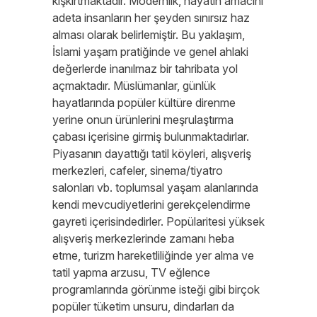
kışkırtmaktadır. Modernlik, hayatın amacını
adeta insanların her şeyden sınırsız haz
alması olarak belirlemiştir. Bu yaklaşım,
İslami yaşam pratiğinde ve genel ahlaki
değerlerde inanılmaz bir tahribata yol
açmaktadır. Müslümanlar, günlük
hayatlarında popüler kültüre direnme
yerine onun ürünlerini meşrulaştırma
çabası içerisine girmiş bulunmaktadırlar.
Piyasanın dayattığı tatil köyleri, alışveriş
merkezleri, cafeler, sinema/tiyatro
salonları vb. toplumsal yaşam alanlarında
kendi mevcudiyetlerini gerekçelendirme
gayreti içerisindedirler. Popülaritesi yüksek
alışveriş merkezlerinde zamanı heba
etme, turizm hareketliliğinde yer alma ve
tatil yapma arzusu, TV eğlence
programlarında görünme isteği gibi birçok
popüler tüketim unsuru, dindarları da