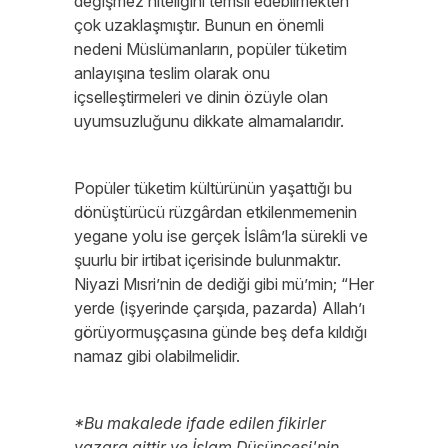
değişmez niteliğini temsil edebilmekten
çok uzaklaşmıştır. Bunun en önemli
nedeni Müslümanların, popüler tüketim
anlayışına teslim olarak onu
içselleştirmeleri ve dinin özüyle olan
uyumsuzluğunu dikkate almamalarıdır.
Popüler tüketim kültürünün yaşattığı bu
dönüştürücü rüzgârdan etkilenmemenin
yegane yolu ise gerçek İslâm’la sürekli ve
şuurlu bir irtibat içerisinde bulunmaktır.
Niyazi Mısri’nin de dediği gibi mü’min; “Her
yerde (işyerinde çarşıda, pazarda) Allah’ı
görüyormuşçasına günde beş defa kıldığı
namaz gibi olabilmelidir.
*Bu makalede ifade edilen fikirler
yazara aittir ve İslam Düşüncesi'nin