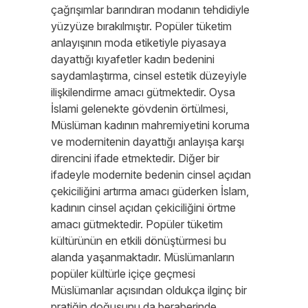
çağrışımlar barındıran modanın tehdidiyle
yüzyüze bırakılmıştır. Popüler tüketim
anlayışının moda etiketiyle piyasaya
dayattığı kıyafetler kadın bedenini
saydamlaştırma, cinsel estetik düzeyiyle
ilişkilendirme amacı gütmektedir. Oysa
İslami gelenekte gövdenin örtülmesi,
Müslüman kadının mahremiyetini koruma
ve modernitenin dayattığı anlayışa karşı
direncini ifade etmektedir. Diğer bir
ifadeyle modernite bedenin cinsel açıdan
çekiciliğini artırma amacı güderken İslam,
kadının cinsel açıdan çekiciliğini örtme
amacı gütmektedir. Popüler tüketim
kültürünün en etkili dönüştürmesi bu
alanda yaşanmaktadır. Müslümanların
popüler kültürle içiçe geçmesi
Müslümanlar açısından oldukça ilginç bir
pratiğin doğuşunu da beraberinde