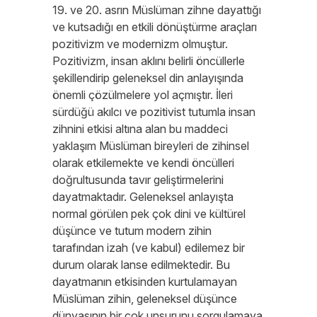
19. ve 20. asrın Müslüman zihne dayattığı
ve kutsadığı en etkili dönüştürme araçları
pozitivizm ve modernizm olmuştur.
Pozitivizm, insan aklını belirli öncüllerle
şekillendirip geleneksel din anlayışında
önemli çözülmelere yol açmıştır. İleri
sürdüğü akılcı ve pozitivist tutumla insan
zihnini etkisi altına alan bu maddeci
yaklaşım Müslüman bireyleri de zihinsel
olarak etkilemekte ve kendi öncülleri
doğrultusunda tavır geliştirmelerini
dayatmaktadır. Geleneksel anlayışta
normal görülen pek çok dini ve kültürel
düşünce ve tutum modern zihin
tarafından izah (ve kabul) edilemez bir
durum olarak lanse edilmektedir. Bu
dayatmanın etkisinden kurtulamayan
Müslüman zihin, geleneksel düşünce
dünyasının bir çok unsurunu sorgulamaya