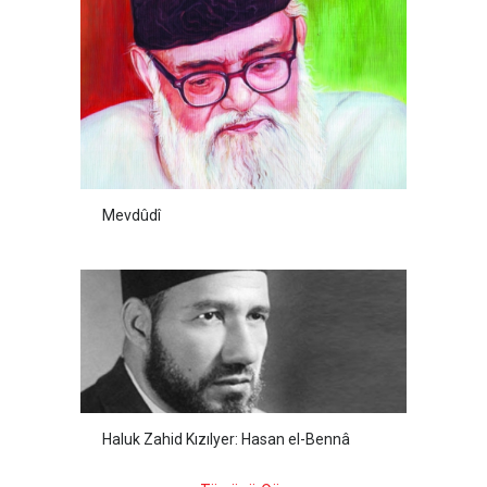
Mevdûdî
Haluk Zahid Kızılyer: Hasan el-Bennâ