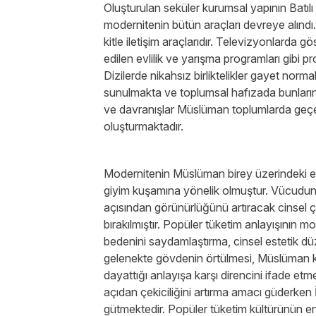
Oluşturulan seküler kurumsal yapının Batılı
modernitenin bütün araçları devreye alındı.
kitle iletişim araçlarıdır. Televizyonlarda gö
edilen evlilik ve yarışma programları gibi p
Dizilerde nikahsız birliktelikler gayet norma
sunulmakta ve toplumsal hafızada bunların
ve davranışlar Müslüman toplumlarda geçerl
oluşturmaktadır.
Modernitenin Müslüman birey üzerindeki en 
giyim kuşamına yönelik olmuştur. Vücudun m
açısından görünürlüğünü artıracak cinsel 
bırakılmıştır. Popüler tüketim anlayışının m
bedenini saydamlaştırma, cinsel estetik düz
gelenekte gövdenin örtülmesi, Müslüman 
dayattığı anlayışa karşı direncini ifade etm
açıdan çekiciliğini artırma amacı güderken 
gütmektedir. Popüler tüketim kültürünün e