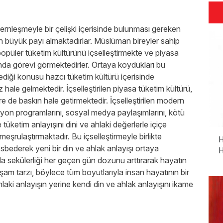
ernleşmeyle bir çelişki içerisinde bulunması gereken
üyük payı almaktadırlar. Müslüman bireyler sahip
popüler tüketim kültürünü içselleştirmekte ve piyasa
da görevi görmektedirler. Ortaya koydukları bu
diği konusu hazcı tüketim kültürü içerisinde
le gelmektedir. İçselleştirilen piyasa tüketim kültürü,
re de baskın hale getirmektedir. İçselleştirilen modern
zyon programlarını, sosyal medya paylaşımlarını, kötü
 tüketim anlayışını dini ve ahlaki değerlerle içiçe
eşrulaştırmaktadır. Bu içselleştirmeyle birlikte
H
bederek yeni bir din ve ahlak anlayışı ortaya
H
 sekülerliği her geçen gün dozunu arttırarak hayatın
şam tarzı, böylece tüm boyutlarıyla insan hayatının bir
laki anlayışın yerine kendi din ve ahlak anlayışını ikame