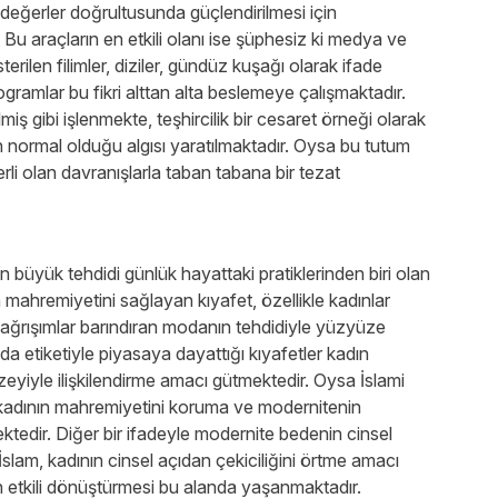
 değerler doğrultusunda güçlendirilmesi için
 Bu araçların en etkili olanı ise şüphesiz ki medya ve
sterilen filimler, diziler, gündüz kuşağı olarak ifade
rogramlar bu fikri alttan alta beslemeye çalışmaktadır.
lmiş gibi işlenmekte, teşhircilik bir cesaret örneği olarak
 normal olduğu algısı yaratılmaktadır. Oysa bu tutum
i olan davranışlarla taban tabana bir tezat
büyük tehdidi günlük hayattaki pratiklerinden biri olan
ahremiyetini sağlayan kıyafet, özellikle kadınlar
çağrışımlar barındıran modanın tehdidiyle yüzyüze
oda etiketiyle piyasaya dayattığı kıyafetler kadın
eyiyle ilişkilendirme amacı gütmektedir. Oysa İslami
kadının mahremiyetini koruma ve modernitenin
ektedir. Diğer bir ifadeyle modernite bedenin cinsel
İslam, kadının cinsel açıdan çekiciliğini örtme amacı
n etkili dönüştürmesi bu alanda yaşanmaktadır.