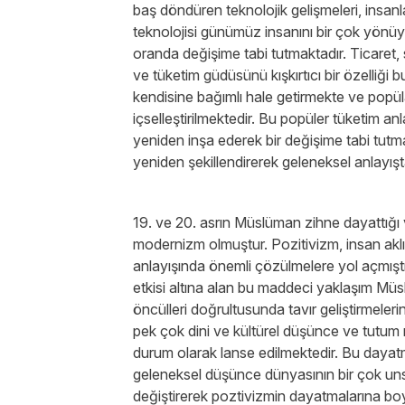
baş döndüren teknolojik gelişmeleri, insanla
teknolojisi günümüz insanını bir çok yönüyl
oranda değişime tabi tutmaktadır. Ticaret,
ve tüketim güdüsünü kışkırtıcı bir özelliği b
kendisine bağımlı hale getirmekte ve popül
içselleştirilmektedir. Bu popüler tüketim anl
yeniden inşa ederek bir değişime tabi tutm
yeniden şekillendirerek geleneksel anlayışt
19. ve 20. asrın Müslüman zihne dayattığı 
modernizm olmuştur. Pozitivizm, insan aklını 
anlayışında önemli çözülmelere yol açmıştır.
etkisi altına alan bu maddeci yaklaşım Müsl
öncülleri doğrultusunda tavır geliştirmeler
pek çok dini ve kültürel düşünce ve tutum 
durum olarak lanse edilmektedir. Bu daya
geleneksel düşünce dünyasının bir çok u
değiştirerek poztivizmin dayatmalarına bo