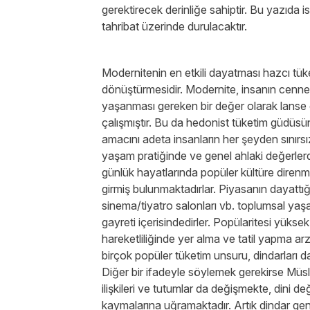
gerektirecek derinliğe sahiptir. Bu yazıda 
tahribat üzerinde durulacaktır.
Modernitenin en etkili dayatması hazcı tüke
dönüştürmesidir. Modernite, insanın cenne
yaşanması gereken bir değer olarak lanse 
çalışmıştır. Bu da hedonist tüketim güdüsün
amacını adeta insanların her şeyden sınırsız
yaşam pratiğinde ve genel ahlaki değerlerd
günlük hayatlarında popüler kültüre direnm
girmiş bulunmaktadırlar. Piyasanın dayattığı t
sinema/tiyatro salonları vb. toplumsal ya
gayreti içerisindedirler. Popülaritesi yüks
hareketliliğinde yer alma ve tatil yapma a
birçok popüler tüketim unsuru, dindarları d
Diğer bir ifadeyle söylemek gerekirse Müs
ilişkileri ve tutumlar da değişmekte, dini d
kaymalarına uğramaktadır. Artık dindar ge