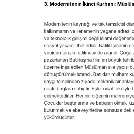
3. Modernitenin İkinci Kurbanı: Müslü
Modernitenin kaynağı ve tek temsilcisi olar
kalkınmanın ve ilerlemenin yegane adresi ol
ve teknolojik gelişimi değil İslami değerler
sosyal yaşamı ithal edildi. Batılılaşmanın en
yeniden tanzim edilmesinde arandı. Çoğu za
pazarlanan Batılılaşma fikri en büyük tahri
üzerine inşa edilen Müslüman aile yapısı b
dönüştürülmek istendi. Batı’dan mülhem kuru
saygı temelinden ziyade mekanik bir anlayış a
güçlü bağlara sahiptir. Eşler nikah akdiyle
gelmektedirler. Her biri diğerinin mahremi
Çocuklar başta anne ve babaları olmak üz
bulunmak ve ebeveynlerine sonsuza dek say
yükümlüdürler.