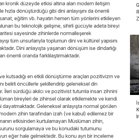
rı kronik düzeyde etkisi altına alan modern iletişim
G
e hızla dönüştürdüğü gibi dini anlayışını da önemli
R
 sanat, eğitim vb. hayatın hemen tüm yönlerini etkileyen
Z
ulunan bu teknolojik gelişme, sihirli gücüyle adeta bireyi
aritesi sayesinde zihinlerde normalleşerek
ayışı tüm unsurlarıyla toplumun dini ve kültürel yapısını
aktadır. Dini anlayışta yaşanan dönüşüm ise dindarlığı
an önemli oranda farklılaştırmaktadır.
ve kutsadığı en etkili dönüştürme araçları pozitivizm ve
belirli öncüllerle şekillendirip geleneksel din
 İleri sürdüğü akılcı ve pozitivist tutumla insan zihnini
üman bireyleri de zihinsel olarak etkilemekte ve kendi
İ
ini dayatmaktadır. Geleneksel anlayışta normal görülen
K
modern zihin tarafından izah (ve kabul) edilemez bir
İ
tmanın etkisinden kurtulamayan Müslüman zihin,
nsurunu sorgulamaya ve bu konudaki tutumunu
yun eğer hale gelmektedir. Bu konu ayrı bir inceleme