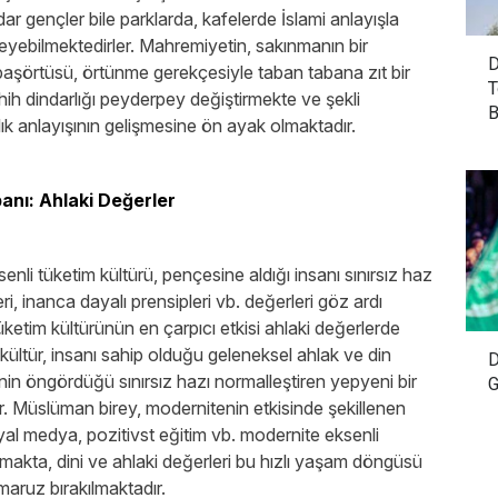
indar gençler bile parklarda, kafelerde İslami anlayışla
leyebilmektedirler. Mahremiyetin, sakınmanın bir
D
başörtüsü, örtünme gerekçesiyle taban tabana zıt bir
T
ahih dindarlığı peyderpey değiştirmekte ve şekli
B
ık anlayışının gelişmesine ön ayak olmaktadır.
anı: Ahlaki Değerler
nli tüketim kültürü, pençesine aldığı insanı sınırsız haz
ri, inanca dayalı prensipleri vb. değerleri göz ardı
ketim kültürünün en çarpıcı etkisi ahlaki değerlerde
kültür, insanı sahip olduğu geleneksel ahlak ve din
D
nin öngördüğü sınırsız hazı normalleştiren yepyeni bir
G
ır. Müslüman birey, modernitenin etkisinde şekillenen
yal medya, pozitivst eğitim vb. modernite eksenli
ulmakta, dini ve ahlaki değerleri bu hızlı yaşam döngüsü
aruz bırakılmaktadır.