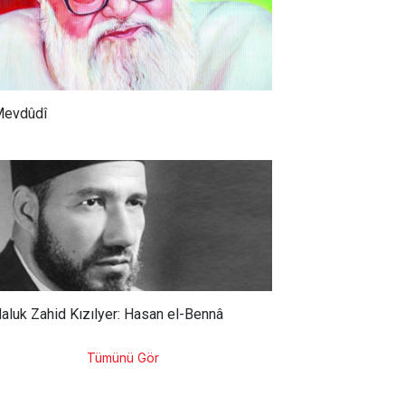
evdûdî
aluk Zahid Kızılyer: Hasan el-Bennâ
Tümünü Gör