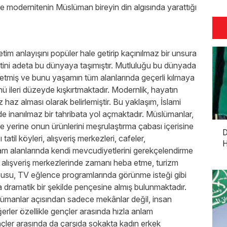
ise modernitenin Müslüman bireyin din algısında yarattığı
tim anlayışını popüler hale getirip kaçınılmaz bir unsura
tini adeta bu dünyaya taşımıştır. Mutluluğu bu dünyada
etmiş ve bunu yaşamın tüm alanlarında geçerli kılmaya
ü ileri düzeyde kışkırtmaktadır. Modernlik, hayatın
 haz alması olarak belirlemiştir. Bu yaklaşım, İslami
e inanılmaz bir tahribata yol açmaktadır. Müslümanlar,
e yerine onun ürünlerini meşrulaştırma çabası içerisine
D
atil köyleri, alışveriş merkezleri, cafeler,
H
şam alanlarında kendi mevcudiyetlerini gerekçelendirme
ek alışveriş merkezlerinde zamanı heba etme, turizm
rzusu, TV eğlence programlarında görünme isteği gibi
a dramatik bir şekilde pençesine almış bulunmaktadır.
lümanlar açısından sadece mekânlar değil, insan
eğerler özellikle gençler arasında hızla anlam
nçler arasında da çarşıda sokakta kadın erkek