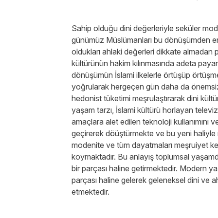
Sahip olduğu dini değerleriyle seküler mod
günümüz Müslümanları bu dönüşümden en b
oldukları ahlaki değerleri dikkate almadan 
kültürünün hakim kılınmasında adeta payan
dönüşümün İslami ilkelerle örtüşüp örtüşme
yoğrularak hergeçen gün daha da önemsiz ha
hedonist tüketimi meşrulaştırarak dini kültü
yaşam tarzı, İslami kültürü horlayan televi
amaçlara alet edilen teknoloji kullanımını ve
geçirerek döüştürmekte ve bu yeni haliyle m
modenite ve tüm dayatmaları meşruiyet kes
koymaktadır. Bu anlayış toplumsal yaşamda
bir parçası haline getirmektedir. Modern ya
parçası haline gelerek geleneksel dini ve ah
etmektedir.