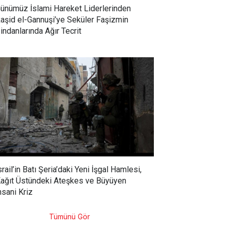
ünümüz İslami Hareket Liderlerinden
aşid el-Gannuşi’ye Seküler Faşizmin
indanlarında Ağır Tecrit
srail’in Batı Şeria’daki Yeni İşgal Hamlesi,
ağıt Üstündeki Ateşkes ve Büyüyen
nsani Kriz
Tümünü Gör