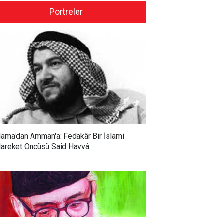
Portreler
ama'dan Amman'a: Fedakâr Bir İslami
areket Öncüsü Said Havvâ