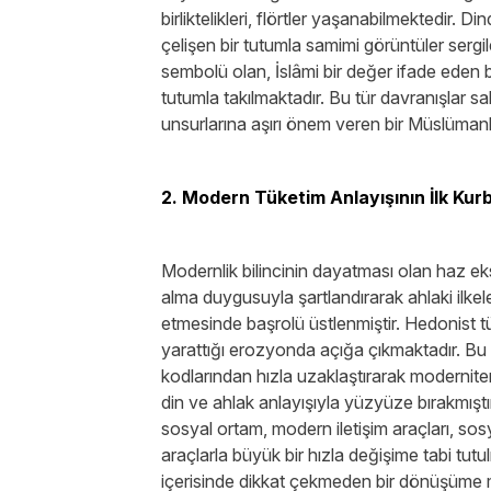
birliktelikleri, flörtler yaşanabilmektedir. D
çelişen bir tutumla samimi görüntüler sergi
sembolü olan, İslâmi bir değer ifade eden 
tutumla takılmaktadır. Bu tür davranışlar s
unsurlarına aşırı önem veren bir Müslümanl
2. Modern Tüketim Anlayışının İlk Kurb
Modernlik bilincinin dayatması olan haz ekse
alma duygusuyla şartlandırarak ahlaki ilkele
etmesinde başrolü üstlenmiştir. Hedonist tü
yarattığı erozyonda açığa çıkmaktadır. Bu 
kodlarından hızla uzaklaştırarak modernite
din ve ahlak anlayışıyla yüzyüze bırakmışt
sosyal ortam, modern iletişim araçları, sos
araçlarla büyük bir hızla değişime tabi tut
içerisinde dikkat çekmeden bir dönüşüme m