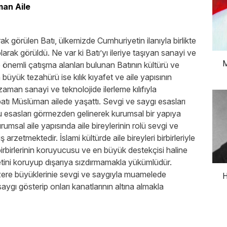
man Aile
ak görülen Batı, ülkemizde Cumhuriyetin ilanıyla birlikte
arak görüldü. Ne var ki Batı’yı ileriye taşıyan sanayi ve
M
le önemli çatışma alanları bulunan Batının kültürü ve
 büyük tezahürü ise kılık kıyafet ve aile yapısının
man sanayi ve teknolojide ilerleme kılıfıyla
batı Müslüman ailede yaşattı. Sevgi ve saygı esasları
u esasları görmezden gelinerek kurumsal bir yapıya
msal aile yapısında aile bireylerinin rolü sevgi ve
rzetmektedir. İslami kültürde aile bireyleri birbirleriyle
 birbirlerinin koruyucusu ve en büyük destekçisi haline
yetini koruyup dışarıya sızdırmamakla yükümlüdür.
ere büyüklerinie sevgi ve saygıyla muamelede
H
gı gösterip onları kanatlarının altına almakla