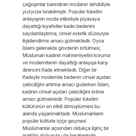
çağrışımlar barındıran modanın tehdidiyle
yüzyüze bırakılmıştır. Popüler tüketim
anlayışının moda etiketiyle piyasaya
dayattığı kıyafetler kadın bedenini
saydamlaştırma, cinsel estetik düzeyiyle
ilişkilendirme amacı gütmektedir. Oysa
İslami gelenekte gövdenin örtülmesi,
Müslüman kadının mahremiyetini koruma
ve modernitenin dayattığı anlayışa karşı
direncini ifade etmektedir. Diğer bir
ifadeyle modernite bedenin cinsel açıdan
çekiciliğini artırma amacı güderken İslam,
kadının cinsel açıdan çekiciliğini örtme
amacı gütmektedir. Popüler tüketim
kültürünün en etkili dönüştürmesi bu
alanda yaşanmaktadır. Müslümanların
popüler kültürle içiçe geçmesi
Müslümanlar açısından oldukça ilginç bir
pratiğin doğuşunu da beraberinde