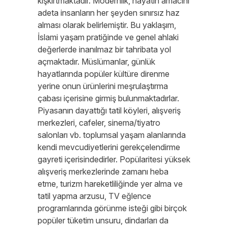
kışkırtmaktadır. Modernlik, hayatın amacını
adeta insanların her şeyden sınırsız haz
alması olarak belirlemiştir. Bu yaklaşım,
İslami yaşam pratiğinde ve genel ahlaki
değerlerde inanılmaz bir tahribata yol
açmaktadır. Müslümanlar, günlük
hayatlarında popüler kültüre direnme
yerine onun ürünlerini meşrulaştırma
çabası içerisine girmiş bulunmaktadırlar.
Piyasanın dayattığı tatil köyleri, alışveriş
merkezleri, cafeler, sinema/tiyatro
salonları vb. toplumsal yaşam alanlarında
kendi mevcudiyetlerini gerekçelendirme
gayreti içerisindedirler. Popülaritesi yüksek
alışveriş merkezlerinde zamanı heba
etme, turizm hareketliliğinde yer alma ve
tatil yapma arzusu, TV eğlence
programlarında görünme isteği gibi birçok
popüler tüketim unsuru, dindarları da