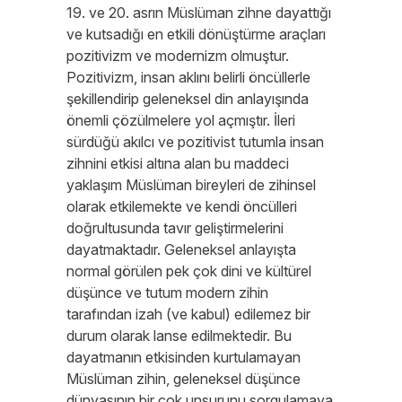
19. ve 20. asrın Müslüman zihne dayattığı
ve kutsadığı en etkili dönüştürme araçları
pozitivizm ve modernizm olmuştur.
Pozitivizm, insan aklını belirli öncüllerle
şekillendirip geleneksel din anlayışında
önemli çözülmelere yol açmıştır. İleri
sürdüğü akılcı ve pozitivist tutumla insan
zihnini etkisi altına alan bu maddeci
yaklaşım Müslüman bireyleri de zihinsel
olarak etkilemekte ve kendi öncülleri
doğrultusunda tavır geliştirmelerini
dayatmaktadır. Geleneksel anlayışta
normal görülen pek çok dini ve kültürel
düşünce ve tutum modern zihin
tarafından izah (ve kabul) edilemez bir
durum olarak lanse edilmektedir. Bu
dayatmanın etkisinden kurtulamayan
Müslüman zihin, geleneksel düşünce
dünyasının bir çok unsurunu sorgulamaya