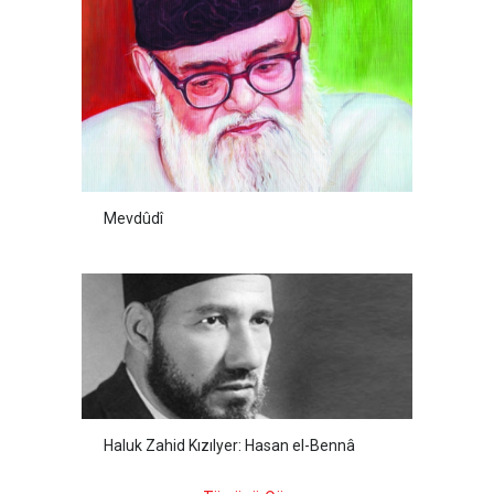
Mevdûdî
Haluk Zahid Kızılyer: Hasan el-Bennâ