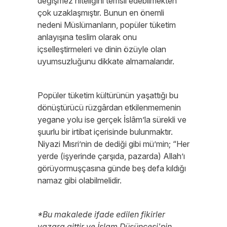
değişmez niteliğini temsil edebilmekten
çok uzaklaşmıştır. Bunun en önemli
nedeni Müslümanların, popüler tüketim
anlayışına teslim olarak onu
içselleştirmeleri ve dinin özüyle olan
uyumsuzluğunu dikkate almamalarıdır.
Popüler tüketim kültürünün yaşattığı bu
dönüştürücü rüzgârdan etkilenmemenin
yegane yolu ise gerçek İslâm’la sürekli ve
şuurlu bir irtibat içerisinde bulunmaktır.
Niyazi Mısri’nin de dediği gibi mü’min; “Her
yerde (işyerinde çarşıda, pazarda) Allah’ı
görüyormuşçasına günde beş defa kıldığı
namaz gibi olabilmelidir.
*Bu makalede ifade edilen fikirler
yazara aittir ve İslam Düşüncesi'nin