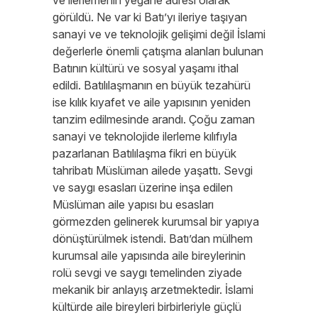
ve ilerlemenin yegane adresi olarak
görüldü. Ne var ki Batı’yı ileriye taşıyan
sanayi ve ve teknolojik gelişimi değil İslami
değerlerle önemli çatışma alanları bulunan
Batının kültürü ve sosyal yaşamı ithal
edildi. Batılılaşmanın en büyük tezahürü
ise kılık kıyafet ve aile yapısının yeniden
tanzim edilmesinde arandı. Çoğu zaman
sanayi ve teknolojide ilerleme kılıfıyla
pazarlanan Batılılaşma fikri en büyük
tahribatı Müslüman ailede yaşattı. Sevgi
ve saygı esasları üzerine inşa edilen
Müslüman aile yapısı bu esasları
görmezden gelinerek kurumsal bir yapıya
dönüştürülmek istendi. Batı’dan mülhem
kurumsal aile yapısında aile bireylerinin
rolü sevgi ve saygı temelinden ziyade
mekanik bir anlayış arzetmektedir. İslami
kültürde aile bireyleri birbirleriyle güçlü