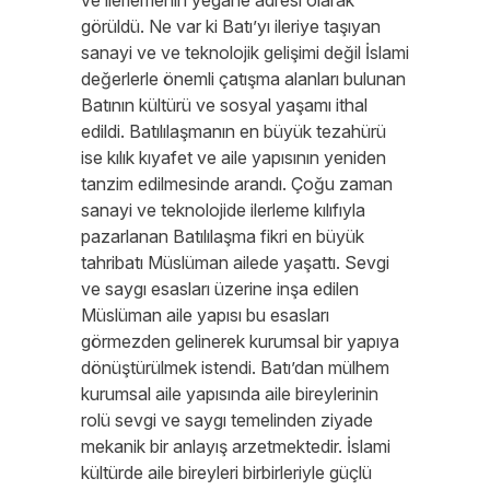
ve ilerlemenin yegane adresi olarak
görüldü. Ne var ki Batı’yı ileriye taşıyan
sanayi ve ve teknolojik gelişimi değil İslami
değerlerle önemli çatışma alanları bulunan
Batının kültürü ve sosyal yaşamı ithal
edildi. Batılılaşmanın en büyük tezahürü
ise kılık kıyafet ve aile yapısının yeniden
tanzim edilmesinde arandı. Çoğu zaman
sanayi ve teknolojide ilerleme kılıfıyla
pazarlanan Batılılaşma fikri en büyük
tahribatı Müslüman ailede yaşattı. Sevgi
ve saygı esasları üzerine inşa edilen
Müslüman aile yapısı bu esasları
görmezden gelinerek kurumsal bir yapıya
dönüştürülmek istendi. Batı’dan mülhem
kurumsal aile yapısında aile bireylerinin
rolü sevgi ve saygı temelinden ziyade
mekanik bir anlayış arzetmektedir. İslami
kültürde aile bireyleri birbirleriyle güçlü