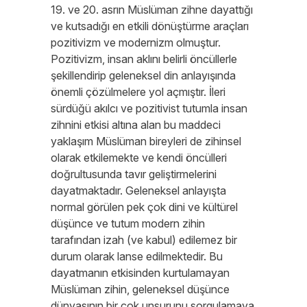
19. ve 20. asrın Müslüman zihne dayattığı
ve kutsadığı en etkili dönüştürme araçları
pozitivizm ve modernizm olmuştur.
Pozitivizm, insan aklını belirli öncüllerle
şekillendirip geleneksel din anlayışında
önemli çözülmelere yol açmıştır. İleri
sürdüğü akılcı ve pozitivist tutumla insan
zihnini etkisi altına alan bu maddeci
yaklaşım Müslüman bireyleri de zihinsel
olarak etkilemekte ve kendi öncülleri
doğrultusunda tavır geliştirmelerini
dayatmaktadır. Geleneksel anlayışta
normal görülen pek çok dini ve kültürel
düşünce ve tutum modern zihin
tarafından izah (ve kabul) edilemez bir
durum olarak lanse edilmektedir. Bu
dayatmanın etkisinden kurtulamayan
Müslüman zihin, geleneksel düşünce
dünyasının bir çok unsurunu sorgulamaya