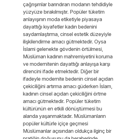
çağrışımlar barındıran modanın tehdidiyle
yüzyüze bırakılmıştır. Popüler tüketim
anlayışının moda etiketiyle piyasaya
dayattığı kıyafetler kadın bedenini
saydamlaştırma, cinsel estetik düzeyiyle
ilişkilendirme amacı gütmektedir. Oysa
İslami gelenekte gövdenin örtülmesi,
Müslüman kadının mahremiyetini koruma
ve modernitenin dayattığı anlayışa karşı
direncini ifade etmektedir. Diğer bir
ifadeyle modernite bedenin cinsel açıdan
çekiciliğini artırma amacı güderken İslam,
kadının cinsel açıdan çekiciliğini örtme
amacı gütmektedir. Popüler tüketim
kültürünün en etkili dönüştürmesi bu
alanda yaşanmaktadır. Müslümanların
popüler kültürle içiçe geçmesi
Müslümanlar açısından oldukça ilginç bir
pratiğin doğuşunu da beraberinde