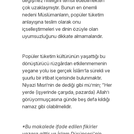
değişmez niteliğini temsil edebilmekten
çok uzaklaşmıştır. Bunun en önemli
nedeni Müslümanların, popüler tüketim
anlayışına teslim olarak onu
içselleştirmeleri ve dinin özüyle olan
uyumsuzluğunu dikkate almamalarıdır.
Popüler tüketim kültürünün yaşattığı bu
dönüştürücü rüzgârdan etkilenmemenin
yegane yolu ise gerçek İslâm’la sürekli ve
şuurlu bir irtibat içerisinde bulunmaktır.
Niyazi Mısri’nin de dediği gibi mü’min; “Her
yerde (işyerinde çarşıda, pazarda) Allah’ı
görüyormuşçasına günde beş defa kıldığı
namaz gibi olabilmelidir.
*Bu makalede ifade edilen fikirler
yazara aittir ve İslam Düşüncesi'nin