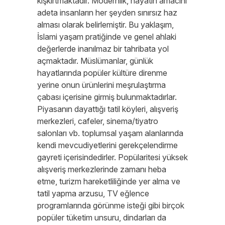
kışkırtmaktadır. Modernlik, hayatın amacını
adeta insanların her şeyden sınırsız haz
alması olarak belirlemiştir. Bu yaklaşım,
İslami yaşam pratiğinde ve genel ahlaki
değerlerde inanılmaz bir tahribata yol
açmaktadır. Müslümanlar, günlük
hayatlarında popüler kültüre direnme
yerine onun ürünlerini meşrulaştırma
çabası içerisine girmiş bulunmaktadırlar.
Piyasanın dayattığı tatil köyleri, alışveriş
merkezleri, cafeler, sinema/tiyatro
salonları vb. toplumsal yaşam alanlarında
kendi mevcudiyetlerini gerekçelendirme
gayreti içerisindedirler. Popülaritesi yüksek
alışveriş merkezlerinde zamanı heba
etme, turizm hareketliliğinde yer alma ve
tatil yapma arzusu, TV eğlence
programlarında görünme isteği gibi birçok
popüler tüketim unsuru, dindarları da