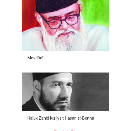
Mevdûdî
Haluk Zahid Kızılyer: Hasan el-Bennâ