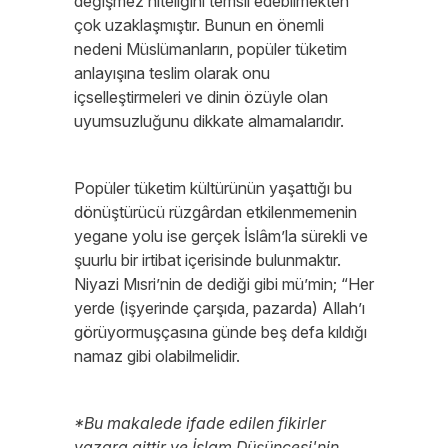
değişmez niteliğini temsil edebilmekten
çok uzaklaşmıştır. Bunun en önemli
nedeni Müslümanların, popüler tüketim
anlayışına teslim olarak onu
içselleştirmeleri ve dinin özüyle olan
uyumsuzluğunu dikkate almamalarıdır.
Popüler tüketim kültürünün yaşattığı bu
dönüştürücü rüzgârdan etkilenmemenin
yegane yolu ise gerçek İslâm’la sürekli ve
şuurlu bir irtibat içerisinde bulunmaktır.
Niyazi Mısri’nin de dediği gibi mü’min; “Her
yerde (işyerinde çarşıda, pazarda) Allah’ı
görüyormuşçasına günde beş defa kıldığı
namaz gibi olabilmelidir.
*Bu makalede ifade edilen fikirler
yazara aittir ve İslam Düşüncesi'nin