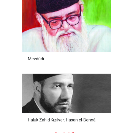
Mevdûdî
Haluk Zahid Kızılyer: Hasan el-Bennâ