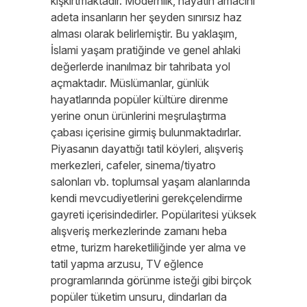
kışkırtmaktadır. Modernlik, hayatın amacını
adeta insanların her şeyden sınırsız haz
alması olarak belirlemiştir. Bu yaklaşım,
İslami yaşam pratiğinde ve genel ahlaki
değerlerde inanılmaz bir tahribata yol
açmaktadır. Müslümanlar, günlük
hayatlarında popüler kültüre direnme
yerine onun ürünlerini meşrulaştırma
çabası içerisine girmiş bulunmaktadırlar.
Piyasanın dayattığı tatil köyleri, alışveriş
merkezleri, cafeler, sinema/tiyatro
salonları vb. toplumsal yaşam alanlarında
kendi mevcudiyetlerini gerekçelendirme
gayreti içerisindedirler. Popülaritesi yüksek
alışveriş merkezlerinde zamanı heba
etme, turizm hareketliliğinde yer alma ve
tatil yapma arzusu, TV eğlence
programlarında görünme isteği gibi birçok
popüler tüketim unsuru, dindarları da