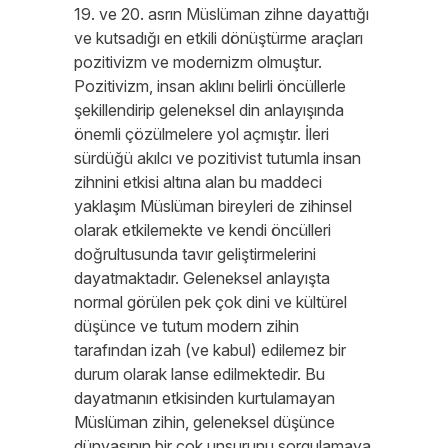
19. ve 20. asrın Müslüman zihne dayattığı
ve kutsadığı en etkili dönüştürme araçları
pozitivizm ve modernizm olmuştur.
Pozitivizm, insan aklını belirli öncüllerle
şekillendirip geleneksel din anlayışında
önemli çözülmelere yol açmıştır. İleri
sürdüğü akılcı ve pozitivist tutumla insan
zihnini etkisi altına alan bu maddeci
yaklaşım Müslüman bireyleri de zihinsel
olarak etkilemekte ve kendi öncülleri
doğrultusunda tavır geliştirmelerini
dayatmaktadır. Geleneksel anlayışta
normal görülen pek çok dini ve kültürel
düşünce ve tutum modern zihin
tarafından izah (ve kabul) edilemez bir
durum olarak lanse edilmektedir. Bu
dayatmanın etkisinden kurtulamayan
Müslüman zihin, geleneksel düşünce
dünyasının bir çok unsurunu sorgulamaya