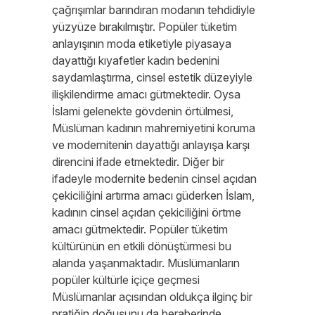
çağrışımlar barındıran modanın tehdidiyle
yüzyüze bırakılmıştır. Popüler tüketim
anlayışının moda etiketiyle piyasaya
dayattığı kıyafetler kadın bedenini
saydamlaştırma, cinsel estetik düzeyiyle
ilişkilendirme amacı gütmektedir. Oysa
İslami gelenekte gövdenin örtülmesi,
Müslüman kadının mahremiyetini koruma
ve modernitenin dayattığı anlayışa karşı
direncini ifade etmektedir. Diğer bir
ifadeyle modernite bedenin cinsel açıdan
çekiciliğini artırma amacı güderken İslam,
kadının cinsel açıdan çekiciliğini örtme
amacı gütmektedir. Popüler tüketim
kültürünün en etkili dönüştürmesi bu
alanda yaşanmaktadır. Müslümanların
popüler kültürle içiçe geçmesi
Müslümanlar açısından oldukça ilginç bir
pratiğin doğuşunu da beraberinde