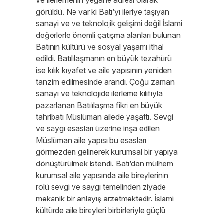
ve ilerlemenin yegane adresi olarak
görüldü. Ne var ki Batı’yı ileriye taşıyan
sanayi ve ve teknolojik gelişimi değil İslami
değerlerle önemli çatışma alanları bulunan
Batının kültürü ve sosyal yaşamı ithal
edildi. Batılılaşmanın en büyük tezahürü
ise kılık kıyafet ve aile yapısının yeniden
tanzim edilmesinde arandı. Çoğu zaman
sanayi ve teknolojide ilerleme kılıfıyla
pazarlanan Batılılaşma fikri en büyük
tahribatı Müslüman ailede yaşattı. Sevgi
ve saygı esasları üzerine inşa edilen
Müslüman aile yapısı bu esasları
görmezden gelinerek kurumsal bir yapıya
dönüştürülmek istendi. Batı’dan mülhem
kurumsal aile yapısında aile bireylerinin
rolü sevgi ve saygı temelinden ziyade
mekanik bir anlayış arzetmektedir. İslami
kültürde aile bireyleri birbirleriyle güçlü