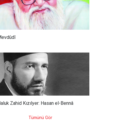
evdûdî
aluk Zahid Kızılyer: Hasan el-Bennâ
Tümünü Gör