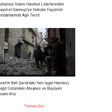
ünümüz İslami Hareket Liderlerinden
aşid el-Gannuşi’ye Seküler Faşizmin
indanlarında Ağır Tecrit
srail’in Batı Şeria’daki Yeni İşgal Hamlesi,
ağıt Üstündeki Ateşkes ve Büyüyen
nsani Kriz
Tümünü Gör