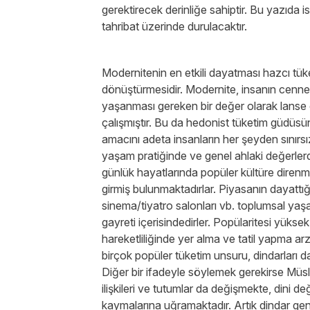
gerektirecek derinliğe sahiptir. Bu yazıda 
tahribat üzerinde durulacaktır.
Modernitenin en etkili dayatması hazcı tüke
dönüştürmesidir. Modernite, insanın cenne
yaşanması gereken bir değer olarak lanse 
çalışmıştır. Bu da hedonist tüketim güdüsün
amacını adeta insanların her şeyden sınırsız
yaşam pratiğinde ve genel ahlaki değerlerd
günlük hayatlarında popüler kültüre direnm
girmiş bulunmaktadırlar. Piyasanın dayattığı t
sinema/tiyatro salonları vb. toplumsal ya
gayreti içerisindedirler. Popülaritesi yüks
hareketliliğinde yer alma ve tatil yapma a
birçok popüler tüketim unsuru, dindarları d
Diğer bir ifadeyle söylemek gerekirse Müs
ilişkileri ve tutumlar da değişmekte, dini d
kaymalarına uğramaktadır. Artık dindar ge