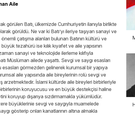
man Aile
ak görülen Batı, ülkemizde Cumhuriyetin ilanıyla birlikte
arak görüldü. Ne var ki Batı’yı ileriye taşıyan sanayi ve
M
le önemli çatışma alanları bulunan Batının kültürü ve
 büyük tezahürü ise kılık kıyafet ve aile yapısının
man sanayi ve teknolojide ilerleme kılıfıyla
batı Müslüman ailede yaşattı. Sevgi ve saygı esasları
u esasları görmezden gelinerek kurumsal bir yapıya
msal aile yapısında aile bireylerinin rolü sevgi ve
rzetmektedir. İslami kültürde aile bireyleri birbirleriyle
 birbirlerinin koruyucusu ve en büyük destekçisi haline
yetini koruyup dışarıya sızdırmamakla yükümlüdür.
ere büyüklerinie sevgi ve saygıyla muamelede
H
gı gösterip onları kanatlarının altına almakla