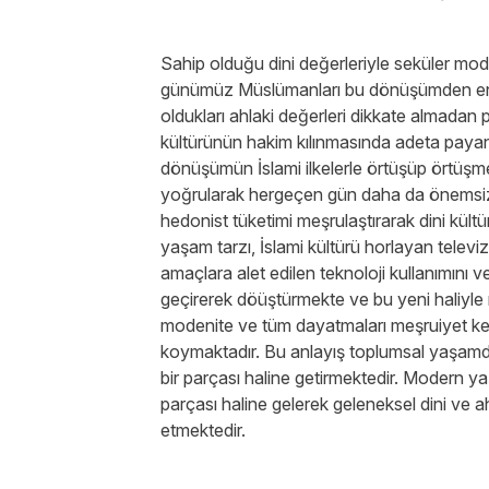
Sahip olduğu dini değerleriyle seküler mod
günümüz Müslümanları bu dönüşümden en b
oldukları ahlaki değerleri dikkate almadan 
kültürünün hakim kılınmasında adeta payan
dönüşümün İslami ilkelerle örtüşüp örtüşme
yoğrularak hergeçen gün daha da önemsiz ha
hedonist tüketimi meşrulaştırarak dini kültü
yaşam tarzı, İslami kültürü horlayan televi
amaçlara alet edilen teknoloji kullanımını ve
geçirerek döüştürmekte ve bu yeni haliyle m
modenite ve tüm dayatmaları meşruiyet kes
koymaktadır. Bu anlayış toplumsal yaşamda
bir parçası haline getirmektedir. Modern ya
parçası haline gelerek geleneksel dini ve ah
etmektedir.