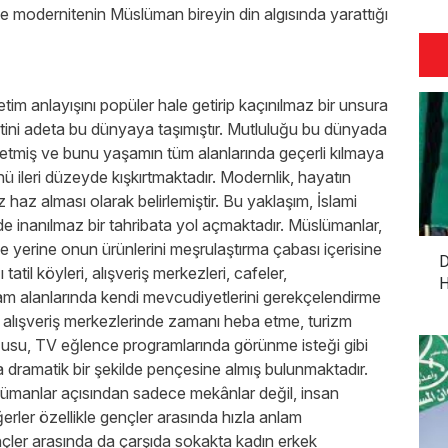
ise modernitenin Müslüman bireyin din algısında yarattığı
tim anlayışını popüler hale getirip kaçınılmaz bir unsura
tini adeta bu dünyaya taşımıştır. Mutluluğu bu dünyada
etmiş ve bunu yaşamın tüm alanlarında geçerli kılmaya
ü ileri düzeyde kışkırtmaktadır. Modernlik, hayatın
 haz alması olarak belirlemiştir. Bu yaklaşım, İslami
e inanılmaz bir tahribata yol açmaktadır. Müslümanlar,
e yerine onun ürünlerini meşrulaştırma çabası içerisine
D
atil köyleri, alışveriş merkezleri, cafeler,
H
şam alanlarında kendi mevcudiyetlerini gerekçelendirme
ek alışveriş merkezlerinde zamanı heba etme, turizm
rzusu, TV eğlence programlarında görünme isteği gibi
a dramatik bir şekilde pençesine almış bulunmaktadır.
lümanlar açısından sadece mekânlar değil, insan
eğerler özellikle gençler arasında hızla anlam
nçler arasında da çarşıda sokakta kadın erkek