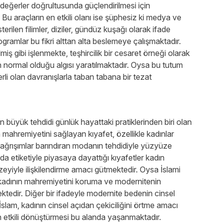
 değerler doğrultusunda güçlendirilmesi için
 Bu araçların en etkili olanı ise şüphesiz ki medya ve
sterilen filimler, diziler, gündüz kuşağı olarak ifade
rogramlar bu fikri alttan alta beslemeye çalışmaktadır.
lmiş gibi işlenmekte, teşhircilik bir cesaret örneği olarak
 normal olduğu algısı yaratılmaktadır. Oysa bu tutum
i olan davranışlarla taban tabana bir tezat
büyük tehdidi günlük hayattaki pratiklerinden biri olan
ahremiyetini sağlayan kıyafet, özellikle kadınlar
çağrışımlar barındıran modanın tehdidiyle yüzyüze
oda etiketiyle piyasaya dayattığı kıyafetler kadın
eyiyle ilişkilendirme amacı gütmektedir. Oysa İslami
kadının mahremiyetini koruma ve modernitenin
ektedir. Diğer bir ifadeyle modernite bedenin cinsel
İslam, kadının cinsel açıdan çekiciliğini örtme amacı
n etkili dönüştürmesi bu alanda yaşanmaktadır.