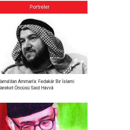
Portreler
ama'dan Amman'a: Fedakâr Bir İslami
areket Öncüsü Said Havvâ