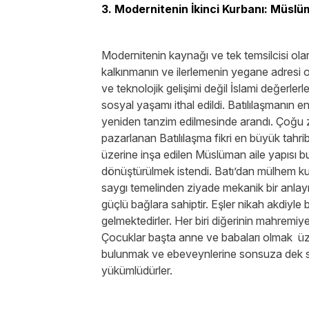
3. Modernitenin İkinci Kurbanı: Müslü
Modernitenin kaynağı ve tek temsilcisi olar
kalkınmanın ve ilerlemenin yegane adresi ol
ve teknolojik gelişimi değil İslami değerler
sosyal yaşamı ithal edildi. Batılılaşmanın en
yeniden tanzim edilmesinde arandı. Çoğu za
pazarlanan Batılılaşma fikri en büyük tahri
üzerine inşa edilen Müslüman aile yapısı b
dönüştürülmek istendi. Batı’dan mülhem kuru
saygı temelinden ziyade mekanik bir anlayış a
güçlü bağlara sahiptir. Eşler nikah akdiyle
gelmektedirler. Her biri diğerinin mahremi
Çocuklar başta anne ve babaları olmak üz
bulunmak ve ebeveynlerine sonsuza dek say
yükümlüdürler.