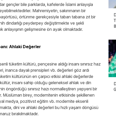
indar gençler bile parklarda, kafelerde İslami anlayışla
leyebilmektedirler. Mahremiyetin, sakınmanın bir
D
başörtüsü, örtünme gerekçesiyle taban tabana zıt bir
T
ahih dindarlığı peyderpey değiştirmekte ve şekli
B
ık anlayışının gelişmesine ön ayak olmaktadır.
anı: Ahlaki Değerler
nli tüketim kültürü, pençesine aldığı insanı sınırsız haz
ri, inanca dayalı prensipleri vb. değerleri göz ardı
ketim kültürünün en çarpıcı etkisi ahlaki değerlerde
kültür, insanı sahip olduğu geleneksel ahlak ve din
D
nin öngördüğü sınırsız hazı normalleştiren yepyeni bir
G
ır. Müslüman birey, modernitenin etkisinde şekillenen
yal medya, pozitivst eğitim vb. modernite eksenli
ulmakta, dini ve ahlaki değerleri bu hızlı yaşam döngüsü
aruz bırakılmaktadır.