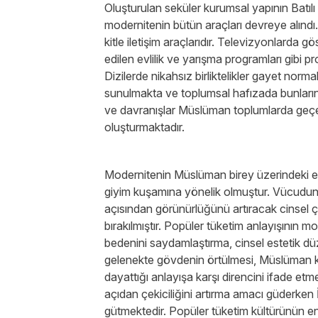
Oluşturulan seküler kurumsal yapının Batılı
modernitenin bütün araçları devreye alındı.
kitle iletişim araçlarıdır. Televizyonlarda gö
edilen evlilik ve yarışma programları gibi p
Dizilerde nikahsız birliktelikler gayet norma
sunulmakta ve toplumsal hafızada bunların
ve davranışlar Müslüman toplumlarda geçerl
oluşturmaktadır.
Modernitenin Müslüman birey üzerindeki en 
giyim kuşamına yönelik olmuştur. Vücudun m
açısından görünürlüğünü artıracak cinsel 
bırakılmıştır. Popüler tüketim anlayışının m
bedenini saydamlaştırma, cinsel estetik düz
gelenekte gövdenin örtülmesi, Müslüman 
dayattığı anlayışa karşı direncini ifade etm
açıdan çekiciliğini artırma amacı güderken 
gütmektedir. Popüler tüketim kültürünün e