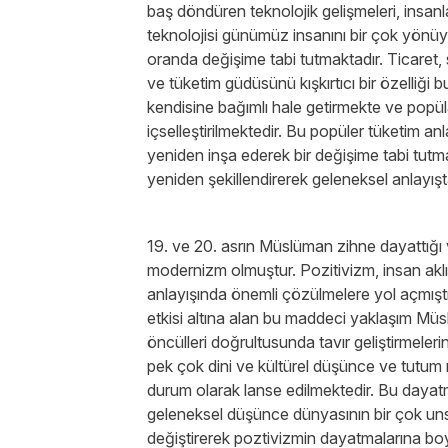
baş döndüren teknolojik gelişmeleri, insanla
teknolojisi günümüz insanını bir çok yönüyl
oranda değişime tabi tutmaktadır. Ticaret,
ve tüketim güdüsünü kışkırtıcı bir özelliği b
kendisine bağımlı hale getirmekte ve popül
içselleştirilmektedir. Bu popüler tüketim anl
yeniden inşa ederek bir değişime tabi tutm
yeniden şekillendirerek geleneksel anlayışt
19. ve 20. asrın Müslüman zihne dayattığı 
modernizm olmuştur. Pozitivizm, insan aklını 
anlayışında önemli çözülmelere yol açmıştır.
etkisi altına alan bu maddeci yaklaşım Müsl
öncülleri doğrultusunda tavır geliştirmeler
pek çok dini ve kültürel düşünce ve tutum 
durum olarak lanse edilmektedir. Bu daya
geleneksel düşünce dünyasının bir çok u
değiştirerek poztivizmin dayatmalarına bo