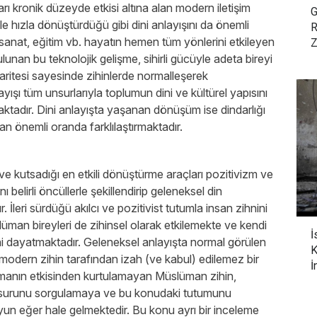
rı kronik düzeyde etkisi altına alan modern iletişim
G
e hızla dönüştürdüğü gibi dini anlayışını da önemli
R
 sanat, eğitim vb. hayatın hemen tüm yönlerini etkileyen
Z
ulunan bu teknolojik gelişme, sihirli gücüyle adeta bireyi
aritesi sayesinde zihinlerde normalleşerek
ayışı tüm unsurlarıyla toplumun dini ve kültürel yapısını
aktadır. Dini anlayışta yaşanan dönüşüm ise dindarlığı
an önemli oranda farklılaştırmaktadır.
ve kutsadığı en etkili dönüştürme araçları pozitivizm ve
belirli öncüllerle şekillendirip geleneksel din
 İleri sürdüğü akılcı ve pozitivist tutumla insan zihnini
üman bireyleri de zihinsel olarak etkilemekte ve kendi
İ
ini dayatmaktadır. Geleneksel anlayışta normal görülen
K
modern zihin tarafından izah (ve kabul) edilemez bir
İ
tmanın etkisinden kurtulamayan Müslüman zihin,
nsurunu sorgulamaya ve bu konudaki tutumunu
yun eğer hale gelmektedir. Bu konu ayrı bir inceleme