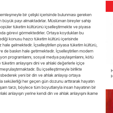
ernleşmeyle bir çelişki içerisinde bulunması gereken
üyük payı almaktadırlar. Müslüman bireyler sahip
popüler tüketim kültürünü içselleştirmekte ve piyasa
da görevi görmektedirler. Ortaya koydukları bu
diği konusu hazcı tüketim kültürü içerisinde
le gelmektedir. İçselleştirilen piyasa tüketim kültürü,
re de baskın hale getirmektedir. İçselleştirilen modern
zyon programlarını, sosyal medya paylaşımlarını, kötü
 tüketim anlayışını dini ve ahlaki değerlerle içiçe
eşrulaştırmaktadır. Bu içselleştirmeyle birlikte
H
bederek yeni bir din ve ahlak anlayışı ortaya
H
 sekülerliği her geçen gün dozunu arttırarak hayatın
şam tarzı, böylece tüm boyutlarıyla insan hayatının bir
laki anlayışın yerine kendi din ve ahlak anlayışını ikame