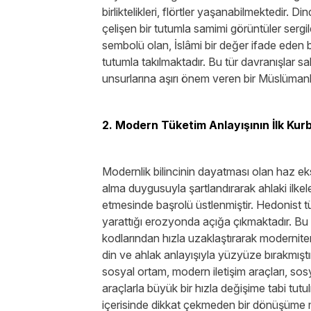
birliktelikleri, flörtler yaşanabilmektedir. D
çelişen bir tutumla samimi görüntüler sergi
sembolü olan, İslâmi bir değer ifade eden 
tutumla takılmaktadır. Bu tür davranışlar s
unsurlarına aşırı önem veren bir Müslümanl
2. Modern Tüketim Anlayışının İlk Kurb
Modernlik bilincinin dayatması olan haz ekse
alma duygusuyla şartlandırarak ahlaki ilkele
etmesinde başrolü üstlenmiştir. Hedonist tü
yarattığı erozyonda açığa çıkmaktadır. Bu 
kodlarından hızla uzaklaştırarak modernite
din ve ahlak anlayışıyla yüzyüze bırakmışt
sosyal ortam, modern iletişim araçları, sos
araçlarla büyük bir hızla değişime tabi tut
içerisinde dikkat çekmeden bir dönüşüme m