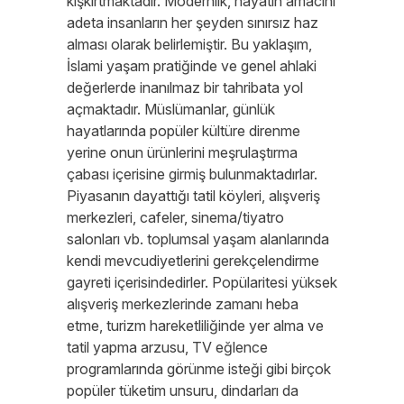
kışkırtmaktadır. Modernlik, hayatın amacını
adeta insanların her şeyden sınırsız haz
alması olarak belirlemiştir. Bu yaklaşım,
İslami yaşam pratiğinde ve genel ahlaki
değerlerde inanılmaz bir tahribata yol
açmaktadır. Müslümanlar, günlük
hayatlarında popüler kültüre direnme
yerine onun ürünlerini meşrulaştırma
çabası içerisine girmiş bulunmaktadırlar.
Piyasanın dayattığı tatil köyleri, alışveriş
merkezleri, cafeler, sinema/tiyatro
salonları vb. toplumsal yaşam alanlarında
kendi mevcudiyetlerini gerekçelendirme
gayreti içerisindedirler. Popülaritesi yüksek
alışveriş merkezlerinde zamanı heba
etme, turizm hareketliliğinde yer alma ve
tatil yapma arzusu, TV eğlence
programlarında görünme isteği gibi birçok
popüler tüketim unsuru, dindarları da