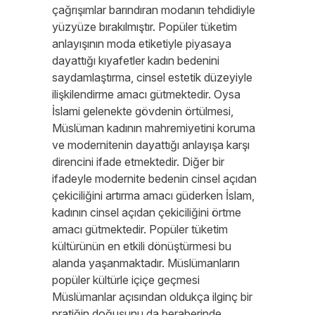
çağrışımlar barındıran modanın tehdidiyle
yüzyüze bırakılmıştır. Popüler tüketim
anlayışının moda etiketiyle piyasaya
dayattığı kıyafetler kadın bedenini
saydamlaştırma, cinsel estetik düzeyiyle
ilişkilendirme amacı gütmektedir. Oysa
İslami gelenekte gövdenin örtülmesi,
Müslüman kadının mahremiyetini koruma
ve modernitenin dayattığı anlayışa karşı
direncini ifade etmektedir. Diğer bir
ifadeyle modernite bedenin cinsel açıdan
çekiciliğini artırma amacı güderken İslam,
kadının cinsel açıdan çekiciliğini örtme
amacı gütmektedir. Popüler tüketim
kültürünün en etkili dönüştürmesi bu
alanda yaşanmaktadır. Müslümanların
popüler kültürle içiçe geçmesi
Müslümanlar açısından oldukça ilginç bir
pratiğin doğuşunu da beraberinde