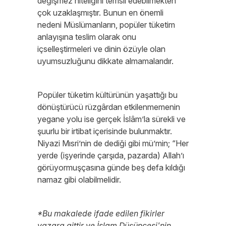
değişmez niteliğini temsil edebilmekten
çok uzaklaşmıştır. Bunun en önemli
nedeni Müslümanların, popüler tüketim
anlayışına teslim olarak onu
içselleştirmeleri ve dinin özüyle olan
uyumsuzluğunu dikkate almamalarıdır.
Popüler tüketim kültürünün yaşattığı bu
dönüştürücü rüzgârdan etkilenmemenin
yegane yolu ise gerçek İslâm’la sürekli ve
şuurlu bir irtibat içerisinde bulunmaktır.
Niyazi Mısri’nin de dediği gibi mü’min; “Her
yerde (işyerinde çarşıda, pazarda) Allah’ı
görüyormuşçasına günde beş defa kıldığı
namaz gibi olabilmelidir.
*Bu makalede ifade edilen fikirler
yazara aittir ve İslam Düşüncesi'nin