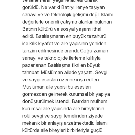
ve ilerlemenin yegane adresi olarak
görüldü. Ne var ki Batı’yı ileriye taşıyan
sanayi ve ve teknolojik gelişimi değil İslami
değerlerle önemli çatışma alanları bulunan
Batının kültürü ve sosyal yaşamı ithal
edildi. Batılılaşmanın en büyük tezahürü
ise kılık kıyafet ve aile yapısının yeniden
tanzim edilmesinde arandı. Çoğu zaman
sanayi ve teknolojide ilerleme kılıfıyla
pazarlanan Batılılaşma fikri en büyük
tahribatı Müslüman ailede yaşattı. Sevgi
ve saygı esasları üzerine inşa edilen
Müslüman aile yapısı bu esasları
görmezden gelinerek kurumsal bir yapıya
dönüştürülmek istendi. Batı’dan mülhem
kurumsal aile yapısında aile bireylerinin
rolü sevgi ve saygı temelinden ziyade
mekanik bir anlayış arzetmektedir. İslami
kültürde aile bireyleri birbirleriyle güçlü