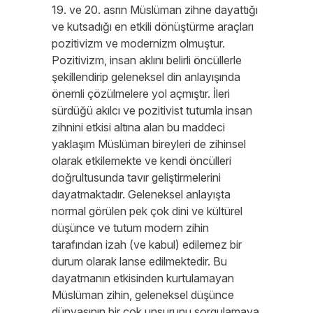
19. ve 20. asrın Müslüman zihne dayattığı
ve kutsadığı en etkili dönüştürme araçları
pozitivizm ve modernizm olmuştur.
Pozitivizm, insan aklını belirli öncüllerle
şekillendirip geleneksel din anlayışında
önemli çözülmelere yol açmıştır. İleri
sürdüğü akılcı ve pozitivist tutumla insan
zihnini etkisi altına alan bu maddeci
yaklaşım Müslüman bireyleri de zihinsel
olarak etkilemekte ve kendi öncülleri
doğrultusunda tavır geliştirmelerini
dayatmaktadır. Geleneksel anlayışta
normal görülen pek çok dini ve kültürel
düşünce ve tutum modern zihin
tarafından izah (ve kabul) edilemez bir
durum olarak lanse edilmektedir. Bu
dayatmanın etkisinden kurtulamayan
Müslüman zihin, geleneksel düşünce
dünyasının bir çok unsurunu sorgulamaya