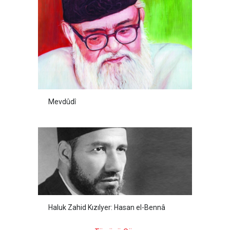
Mevdûdî
Haluk Zahid Kızılyer: Hasan el-Bennâ