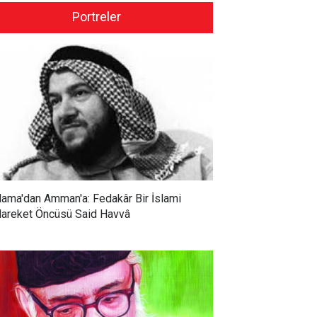
Portreler
ama'dan Amman'a: Fedakâr Bir İslami
areket Öncüsü Said Havvâ