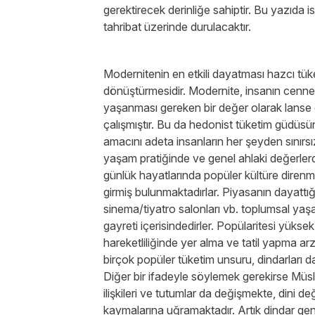
gerektirecek derinliğe sahiptir. Bu yazıda 
tahribat üzerinde durulacaktır.
Modernitenin en etkili dayatması hazcı tüke
dönüştürmesidir. Modernite, insanın cenne
yaşanması gereken bir değer olarak lanse 
çalışmıştır. Bu da hedonist tüketim güdüsün
amacını adeta insanların her şeyden sınırsız
yaşam pratiğinde ve genel ahlaki değerlerd
günlük hayatlarında popüler kültüre direnm
girmiş bulunmaktadırlar. Piyasanın dayattığı t
sinema/tiyatro salonları vb. toplumsal ya
gayreti içerisindedirler. Popülaritesi yüks
hareketliliğinde yer alma ve tatil yapma a
birçok popüler tüketim unsuru, dindarları d
Diğer bir ifadeyle söylemek gerekirse Müs
ilişkileri ve tutumlar da değişmekte, dini d
kaymalarına uğramaktadır. Artık dindar ge