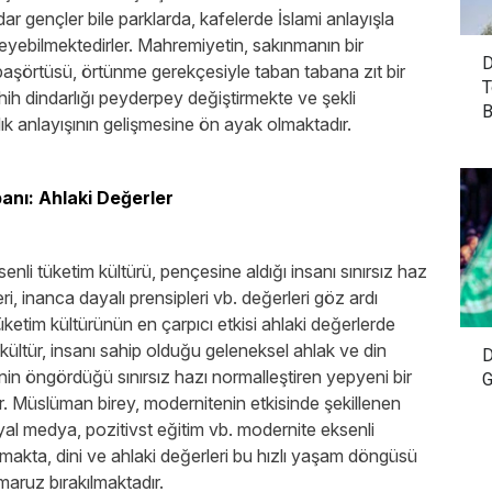
indar gençler bile parklarda, kafelerde İslami anlayışla
leyebilmektedirler. Mahremiyetin, sakınmanın bir
D
başörtüsü, örtünme gerekçesiyle taban tabana zıt bir
T
ahih dindarlığı peyderpey değiştirmekte ve şekli
B
ık anlayışının gelişmesine ön ayak olmaktadır.
anı: Ahlaki Değerler
nli tüketim kültürü, pençesine aldığı insanı sınırsız haz
ri, inanca dayalı prensipleri vb. değerleri göz ardı
ketim kültürünün en çarpıcı etkisi ahlaki değerlerde
kültür, insanı sahip olduğu geleneksel ahlak ve din
D
nin öngördüğü sınırsız hazı normalleştiren yepyeni bir
G
ır. Müslüman birey, modernitenin etkisinde şekillenen
yal medya, pozitivst eğitim vb. modernite eksenli
ulmakta, dini ve ahlaki değerleri bu hızlı yaşam döngüsü
aruz bırakılmaktadır.