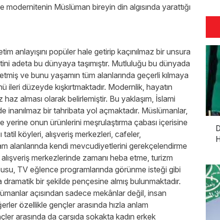
ise modernitenin Müslüman bireyin din algısında yarattığı
tim anlayışını popüler hale getirip kaçınılmaz bir unsura
tini adeta bu dünyaya taşımıştır. Mutluluğu bu dünyada
etmiş ve bunu yaşamın tüm alanlarında geçerli kılmaya
ü ileri düzeyde kışkırtmaktadır. Modernlik, hayatın
 haz alması olarak belirlemiştir. Bu yaklaşım, İslami
e inanılmaz bir tahribata yol açmaktadır. Müslümanlar,
e yerine onun ürünlerini meşrulaştırma çabası içerisine
D
atil köyleri, alışveriş merkezleri, cafeler,
H
şam alanlarında kendi mevcudiyetlerini gerekçelendirme
ek alışveriş merkezlerinde zamanı heba etme, turizm
rzusu, TV eğlence programlarında görünme isteği gibi
a dramatik bir şekilde pençesine almış bulunmaktadır.
lümanlar açısından sadece mekânlar değil, insan
eğerler özellikle gençler arasında hızla anlam
nçler arasında da çarşıda sokakta kadın erkek