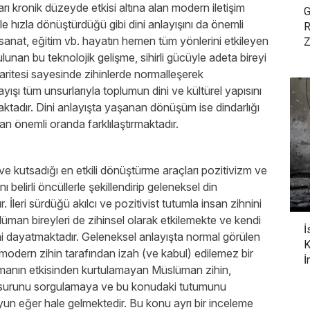
rı kronik düzeyde etkisi altına alan modern iletişim
G
e hızla dönüştürdüğü gibi dini anlayışını da önemli
R
 sanat, eğitim vb. hayatın hemen tüm yönlerini etkileyen
Z
ulunan bu teknolojik gelişme, sihirli gücüyle adeta bireyi
aritesi sayesinde zihinlerde normalleşerek
ayışı tüm unsurlarıyla toplumun dini ve kültürel yapısını
aktadır. Dini anlayışta yaşanan dönüşüm ise dindarlığı
an önemli oranda farklılaştırmaktadır.
ve kutsadığı en etkili dönüştürme araçları pozitivizm ve
belirli öncüllerle şekillendirip geleneksel din
 İleri sürdüğü akılcı ve pozitivist tutumla insan zihnini
üman bireyleri de zihinsel olarak etkilemekte ve kendi
İ
ini dayatmaktadır. Geleneksel anlayışta normal görülen
K
modern zihin tarafından izah (ve kabul) edilemez bir
İ
tmanın etkisinden kurtulamayan Müslüman zihin,
nsurunu sorgulamaya ve bu konudaki tutumunu
yun eğer hale gelmektedir. Bu konu ayrı bir inceleme