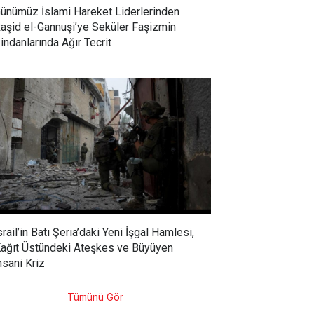
ünümüz İslami Hareket Liderlerinden
aşid el-Gannuşi’ye Seküler Faşizmin
indanlarında Ağır Tecrit
srail’in Batı Şeria’daki Yeni İşgal Hamlesi,
ağıt Üstündeki Ateşkes ve Büyüyen
nsani Kriz
Tümünü Gör