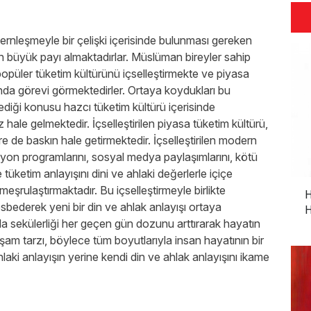
ernleşmeyle bir çelişki içerisinde bulunması gereken
üyük payı almaktadırlar. Müslüman bireyler sahip
popüler tüketim kültürünü içselleştirmekte ve piyasa
da görevi görmektedirler. Ortaya koydukları bu
diği konusu hazcı tüketim kültürü içerisinde
le gelmektedir. İçselleştirilen piyasa tüketim kültürü,
re de baskın hale getirmektedir. İçselleştirilen modern
zyon programlarını, sosyal medya paylaşımlarını, kötü
 tüketim anlayışını dini ve ahlaki değerlerle içiçe
eşrulaştırmaktadır. Bu içselleştirmeyle birlikte
H
bederek yeni bir din ve ahlak anlayışı ortaya
H
 sekülerliği her geçen gün dozunu arttırarak hayatın
şam tarzı, böylece tüm boyutlarıyla insan hayatının bir
laki anlayışın yerine kendi din ve ahlak anlayışını ikame