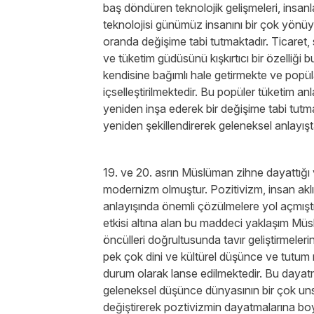
baş döndüren teknolojik gelişmeleri, insanla
teknolojisi günümüz insanını bir çok yönüyl
oranda değişime tabi tutmaktadır. Ticaret,
ve tüketim güdüsünü kışkırtıcı bir özelliği b
kendisine bağımlı hale getirmekte ve popül
içselleştirilmektedir. Bu popüler tüketim anl
yeniden inşa ederek bir değişime tabi tutm
yeniden şekillendirerek geleneksel anlayışt
19. ve 20. asrın Müslüman zihne dayattığı 
modernizm olmuştur. Pozitivizm, insan aklını 
anlayışında önemli çözülmelere yol açmıştır.
etkisi altına alan bu maddeci yaklaşım Müsl
öncülleri doğrultusunda tavır geliştirmeler
pek çok dini ve kültürel düşünce ve tutum 
durum olarak lanse edilmektedir. Bu daya
geleneksel düşünce dünyasının bir çok u
değiştirerek poztivizmin dayatmalarına bo