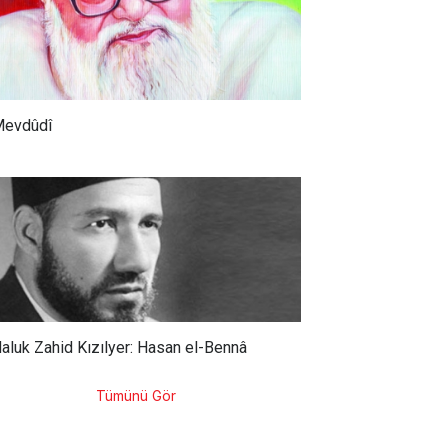
evdûdî
aluk Zahid Kızılyer: Hasan el-Bennâ
Tümünü Gör