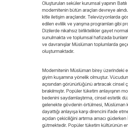
Oluşturulan seküler kurumsal yapının Batılı
modernitenin bütün araçları devreye alındı.
kitle iletişim araçlarıdır. Televizyonlarda gö
edilen evlilik ve yarışma programları gibi p
Dizilerde nikahsız birliktelikler gayet norma
sunulmakta ve toplumsal hafızada bunların
ve davranışlar Müslüman toplumlarda geçerl
oluşturmaktadır.
Modernitenin Müslüman birey üzerindeki en 
giyim kuşamına yönelik olmuştur. Vücudun m
açısından görünürlüğünü artıracak cinsel 
bırakılmıştır. Popüler tüketim anlayışının m
bedenini saydamlaştırma, cinsel estetik düz
gelenekte gövdenin örtülmesi, Müslüman 
dayattığı anlayışa karşı direncini ifade etm
açıdan çekiciliğini artırma amacı güderken 
gütmektedir. Popüler tüketim kültürünün e