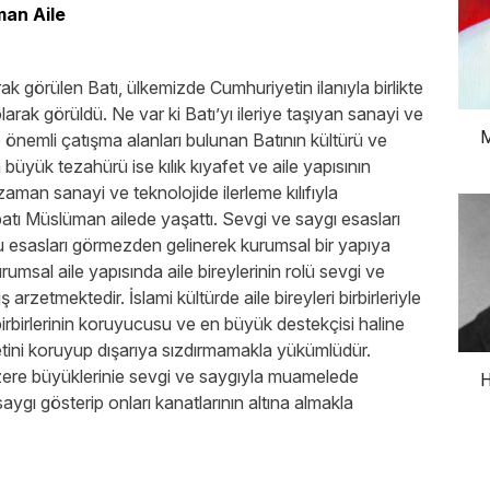
man Aile
ak görülen Batı, ülkemizde Cumhuriyetin ilanıyla birlikte
arak görüldü. Ne var ki Batı’yı ileriye taşıyan sanayi ve
M
le önemli çatışma alanları bulunan Batının kültürü ve
 büyük tezahürü ise kılık kıyafet ve aile yapısının
man sanayi ve teknolojide ilerleme kılıfıyla
batı Müslüman ailede yaşattı. Sevgi ve saygı esasları
u esasları görmezden gelinerek kurumsal bir yapıya
msal aile yapısında aile bireylerinin rolü sevgi ve
rzetmektedir. İslami kültürde aile bireyleri birbirleriyle
 birbirlerinin koruyucusu ve en büyük destekçisi haline
yetini koruyup dışarıya sızdırmamakla yükümlüdür.
ere büyüklerinie sevgi ve saygıyla muamelede
H
gı gösterip onları kanatlarının altına almakla