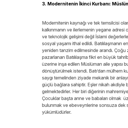
3. Modernitenin İkinci Kurbanı: Müslü
Modernitenin kaynağı ve tek temsilcisi olar
kalkınmanın ve ilerlemenin yegane adresi ol
ve teknolojik gelişimi değil İslami değerler
sosyal yaşamı ithal edildi. Batılılaşmanın en
yeniden tanzim edilmesinde arandı. Çoğu za
pazarlanan Batılılaşma fikri en büyük tahri
üzerine inşa edilen Müslüman aile yapısı b
dönüştürülmek istendi. Batı’dan mülhem kuru
saygı temelinden ziyade mekanik bir anlayış a
güçlü bağlara sahiptir. Eşler nikah akdiyle
gelmektedirler. Her biri diğerinin mahremi
Çocuklar başta anne ve babaları olmak üz
bulunmak ve ebeveynlerine sonsuza dek say
yükümlüdürler.