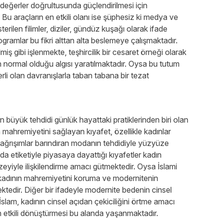
 değerler doğrultusunda güçlendirilmesi için
 Bu araçların en etkili olanı ise şüphesiz ki medya ve
sterilen filimler, diziler, gündüz kuşağı olarak ifade
rogramlar bu fikri alttan alta beslemeye çalışmaktadır.
lmiş gibi işlenmekte, teşhircilik bir cesaret örneği olarak
 normal olduğu algısı yaratılmaktadır. Oysa bu tutum
i olan davranışlarla taban tabana bir tezat
büyük tehdidi günlük hayattaki pratiklerinden biri olan
ahremiyetini sağlayan kıyafet, özellikle kadınlar
çağrışımlar barındıran modanın tehdidiyle yüzyüze
oda etiketiyle piyasaya dayattığı kıyafetler kadın
eyiyle ilişkilendirme amacı gütmektedir. Oysa İslami
kadının mahremiyetini koruma ve modernitenin
ektedir. Diğer bir ifadeyle modernite bedenin cinsel
İslam, kadının cinsel açıdan çekiciliğini örtme amacı
n etkili dönüştürmesi bu alanda yaşanmaktadır.