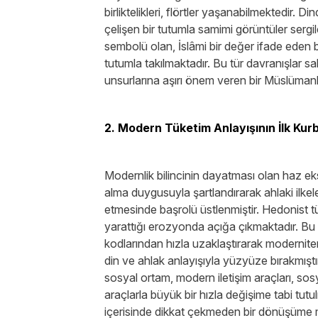
birliktelikleri, flörtler yaşanabilmektedir. D
çelişen bir tutumla samimi görüntüler sergi
sembolü olan, İslâmi bir değer ifade eden 
tutumla takılmaktadır. Bu tür davranışlar s
unsurlarına aşırı önem veren bir Müslümanl
2. Modern Tüketim Anlayışının İlk Kurb
Modernlik bilincinin dayatması olan haz ekse
alma duygusuyla şartlandırarak ahlaki ilkele
etmesinde başrolü üstlenmiştir. Hedonist tü
yarattığı erozyonda açığa çıkmaktadır. Bu 
kodlarından hızla uzaklaştırarak modernite
din ve ahlak anlayışıyla yüzyüze bırakmışt
sosyal ortam, modern iletişim araçları, sos
araçlarla büyük bir hızla değişime tabi tut
içerisinde dikkat çekmeden bir dönüşüme m