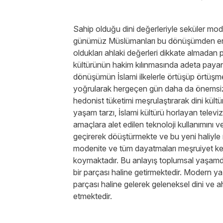
Sahip olduğu dini değerleriyle seküler mod
günümüz Müslümanları bu dönüşümden en b
oldukları ahlaki değerleri dikkate almadan 
kültürünün hakim kılınmasında adeta payan
dönüşümün İslami ilkelerle örtüşüp örtüşme
yoğrularak hergeçen gün daha da önemsiz ha
hedonist tüketimi meşrulaştırarak dini kültü
yaşam tarzı, İslami kültürü horlayan televi
amaçlara alet edilen teknoloji kullanımını ve
geçirerek döüştürmekte ve bu yeni haliyle m
modenite ve tüm dayatmaları meşruiyet kes
koymaktadır. Bu anlayış toplumsal yaşamda
bir parçası haline getirmektedir. Modern ya
parçası haline gelerek geleneksel dini ve ah
etmektedir.