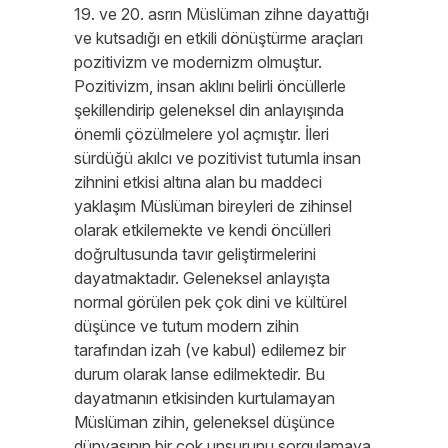
19. ve 20. asrın Müslüman zihne dayattığı
ve kutsadığı en etkili dönüştürme araçları
pozitivizm ve modernizm olmuştur.
Pozitivizm, insan aklını belirli öncüllerle
şekillendirip geleneksel din anlayışında
önemli çözülmelere yol açmıştır. İleri
sürdüğü akılcı ve pozitivist tutumla insan
zihnini etkisi altına alan bu maddeci
yaklaşım Müslüman bireyleri de zihinsel
olarak etkilemekte ve kendi öncülleri
doğrultusunda tavır geliştirmelerini
dayatmaktadır. Geleneksel anlayışta
normal görülen pek çok dini ve kültürel
düşünce ve tutum modern zihin
tarafından izah (ve kabul) edilemez bir
durum olarak lanse edilmektedir. Bu
dayatmanın etkisinden kurtulamayan
Müslüman zihin, geleneksel düşünce
dünyasının bir çok unsurunu sorgulamaya