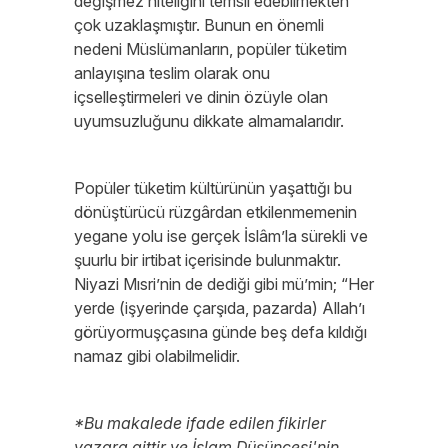
değişmez niteliğini temsil edebilmekten
çok uzaklaşmıştır. Bunun en önemli
nedeni Müslümanların, popüler tüketim
anlayışına teslim olarak onu
içselleştirmeleri ve dinin özüyle olan
uyumsuzluğunu dikkate almamalarıdır.
Popüler tüketim kültürünün yaşattığı bu
dönüştürücü rüzgârdan etkilenmemenin
yegane yolu ise gerçek İslâm’la sürekli ve
şuurlu bir irtibat içerisinde bulunmaktır.
Niyazi Mısri’nin de dediği gibi mü’min; “Her
yerde (işyerinde çarşıda, pazarda) Allah’ı
görüyormuşçasına günde beş defa kıldığı
namaz gibi olabilmelidir.
*Bu makalede ifade edilen fikirler
yazara aittir ve İslam Düşüncesi'nin