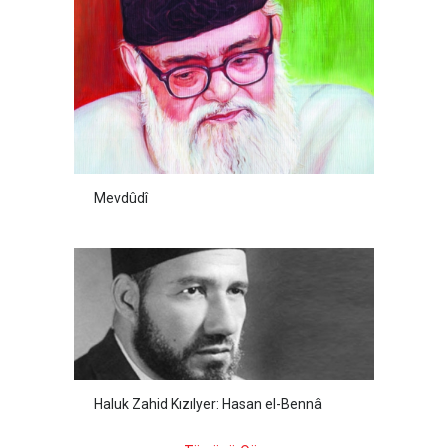
Mevdûdî
Haluk Zahid Kızılyer: Hasan el-Bennâ