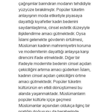
çağrışımlar barındıran modanın tehdidiyle
yüzyüze bırakılmıştır. Popüler tüketim
anlayışının moda etiketiyle piyasaya
dayattığı kıyafetler kadın bedenini
saydamlaştırma, cinsel estetik düzeyiyle
ilişkilendirme amacı gütmektedir. Oysa
İslami gelenekte gövdenin örtülmesi,
Müslüman kadının mahremiyetini koruma
ve modernitenin dayattığı anlayışa karşı
direncini ifade etmektedir. Diğer bir
ifadeyle modernite bedenin cinsel açıdan
çekiciliğini artırma amacı güderken İslam,
kadının cinsel açıdan çekiciliğini örtme
amacı gütmektedir. Popüler tüketim
kültürünün en etkili dönüştürmesi bu
alanda yaşanmaktadır. Müslümanların
popüler kültürle içiçe geçmesi
Müslümanlar açısından oldukça ilginç bir
pratiğin doğuşunu da beraberinde