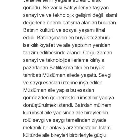
ve ilerlemenin yegane adresi olarak
görüldü. Ne var ki Batı’yı ileriye taşıyan
sanayi ve ve teknolojik gelişimi değil İslami
değerlerle önemli çatışma alanları bulunan
Batının kültürü ve sosyal yaşamı ithal
edildi. Batılılaşmanın en büyük tezahürü
ise kılık kıyafet ve aile yapısının yeniden
tanzim edilmesinde arandı. Çoğu zaman
sanayi ve teknolojide ilerleme kılıfıyla
pazarlanan Batılılaşma fikri en büyük
tahribatı Müslüman ailede yaşattı. Sevgi
ve saygı esasları üzerine inşa edilen
Müslüman aile yapısı bu esasları
görmezden gelinerek kurumsal bir yapıya
dönüştürülmek istendi. Batı’dan mülhem
kurumsal aile yapısında aile bireylerinin
rolü sevgi ve saygı temelinden ziyade
mekanik bir anlayış arzetmektedir. İslami
kültürde aile bireyleri birbirleriyle güçlü