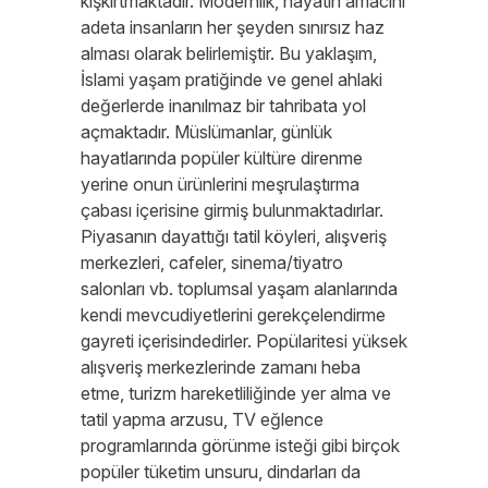
kışkırtmaktadır. Modernlik, hayatın amacını
adeta insanların her şeyden sınırsız haz
alması olarak belirlemiştir. Bu yaklaşım,
İslami yaşam pratiğinde ve genel ahlaki
değerlerde inanılmaz bir tahribata yol
açmaktadır. Müslümanlar, günlük
hayatlarında popüler kültüre direnme
yerine onun ürünlerini meşrulaştırma
çabası içerisine girmiş bulunmaktadırlar.
Piyasanın dayattığı tatil köyleri, alışveriş
merkezleri, cafeler, sinema/tiyatro
salonları vb. toplumsal yaşam alanlarında
kendi mevcudiyetlerini gerekçelendirme
gayreti içerisindedirler. Popülaritesi yüksek
alışveriş merkezlerinde zamanı heba
etme, turizm hareketliliğinde yer alma ve
tatil yapma arzusu, TV eğlence
programlarında görünme isteği gibi birçok
popüler tüketim unsuru, dindarları da