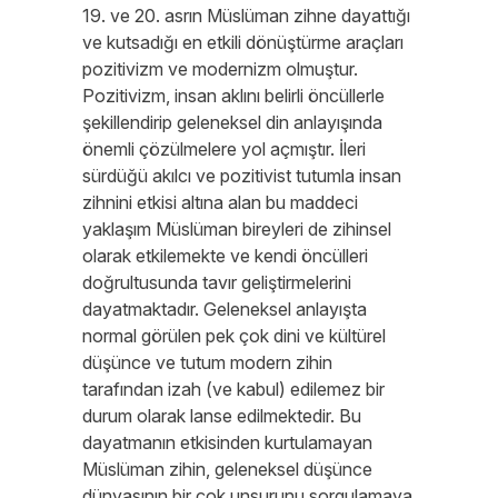
19. ve 20. asrın Müslüman zihne dayattığı
ve kutsadığı en etkili dönüştürme araçları
pozitivizm ve modernizm olmuştur.
Pozitivizm, insan aklını belirli öncüllerle
şekillendirip geleneksel din anlayışında
önemli çözülmelere yol açmıştır. İleri
sürdüğü akılcı ve pozitivist tutumla insan
zihnini etkisi altına alan bu maddeci
yaklaşım Müslüman bireyleri de zihinsel
olarak etkilemekte ve kendi öncülleri
doğrultusunda tavır geliştirmelerini
dayatmaktadır. Geleneksel anlayışta
normal görülen pek çok dini ve kültürel
düşünce ve tutum modern zihin
tarafından izah (ve kabul) edilemez bir
durum olarak lanse edilmektedir. Bu
dayatmanın etkisinden kurtulamayan
Müslüman zihin, geleneksel düşünce
dünyasının bir çok unsurunu sorgulamaya