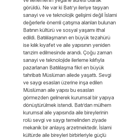
ve ilerlemenin yegane adresi olarak
görüldü. Ne var ki Batı’yı ileriye taşıyan
sanayi ve ve teknolojik gelişimi değil İslami
değerlerle önemli çatışma alanları bulunan
Batının kültürü ve sosyal yaşamı ithal
edildi. Batılılaşmanın en büyük tezahürü
ise kılık kıyafet ve aile yapısının yeniden
tanzim edilmesinde arandı. Çoğu zaman
sanayi ve teknolojide ilerleme kılıfıyla
pazarlanan Batılılaşma fikri en büyük
tahribatı Müslüman ailede yaşattı. Sevgi
ve saygı esasları üzerine inşa edilen
Müslüman aile yapısı bu esasları
görmezden gelinerek kurumsal bir yapıya
dönüştürülmek istendi. Batı’dan mülhem
kurumsal aile yapısında aile bireylerinin
rolü sevgi ve saygı temelinden ziyade
mekanik bir anlayış arzetmektedir. İslami
kültürde aile bireyleri birbirleriyle güçlü