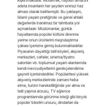
kışkırtmaktadır. Modernlik, hayatın amacını
adeta insanların her şeyden sınırsız haz
alması olarak belirlemiştir. Bu yaklaşım,
İslami yaşam pratiğinde ve genel ahlaki
değerlerde inanılmaz bir tahribata yol
açmaktadır. Müslümanlar, günlük
hayatlarında popüler kültüre direnme
yerine onun ürünlerini meşrulaştırma
çabası içerisine girmiş bulunmaktadırlar.
Piyasanın dayattığı tatil köyleri, alışveriş
merkezleri, cafeler, sinema/tiyatro
salonları vb. toplumsal yaşam alanlarında
kendi mevcudiyetlerini gerekçelendirme
gayreti içerisindedirler. Popülaritesi yüksek
alışveriş merkezlerinde zamanı heba
etme, turizm hareketliliğinde yer alma ve
tatil yapma arzusu, TV eğlence
programlarında görünme isteği gibi birçok
popüler tüketim unsuru, dindarları da