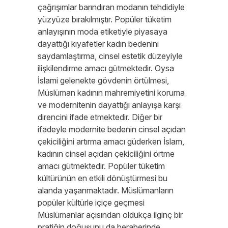
çağrışımlar barındıran modanın tehdidiyle
yüzyüze bırakılmıştır. Popüler tüketim
anlayışının moda etiketiyle piyasaya
dayattığı kıyafetler kadın bedenini
saydamlaştırma, cinsel estetik düzeyiyle
ilişkilendirme amacı gütmektedir. Oysa
İslami gelenekte gövdenin örtülmesi,
Müslüman kadının mahremiyetini koruma
ve modernitenin dayattığı anlayışa karşı
direncini ifade etmektedir. Diğer bir
ifadeyle modernite bedenin cinsel açıdan
çekiciliğini artırma amacı güderken İslam,
kadının cinsel açıdan çekiciliğini örtme
amacı gütmektedir. Popüler tüketim
kültürünün en etkili dönüştürmesi bu
alanda yaşanmaktadır. Müslümanların
popüler kültürle içiçe geçmesi
Müslümanlar açısından oldukça ilginç bir
pratiğin doğuşunu da beraberinde