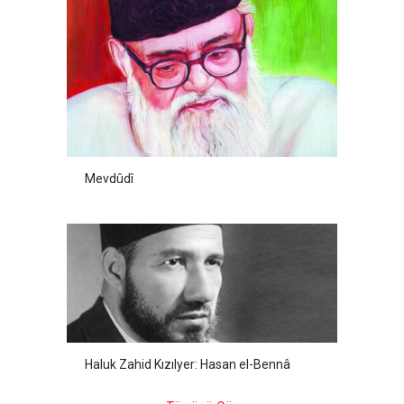
Mevdûdî
Haluk Zahid Kızılyer: Hasan el-Bennâ