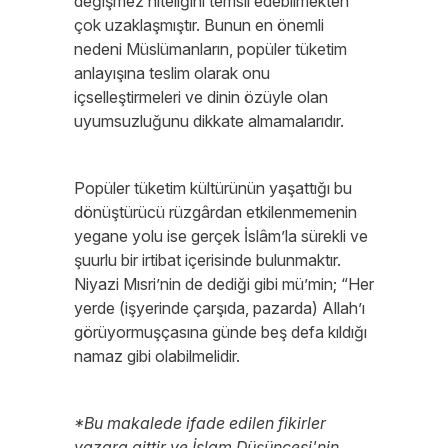
değişmez niteliğini temsil edebilmekten
çok uzaklaşmıştır. Bunun en önemli
nedeni Müslümanların, popüler tüketim
anlayışına teslim olarak onu
içselleştirmeleri ve dinin özüyle olan
uyumsuzluğunu dikkate almamalarıdır.
Popüler tüketim kültürünün yaşattığı bu
dönüştürücü rüzgârdan etkilenmemenin
yegane yolu ise gerçek İslâm’la sürekli ve
şuurlu bir irtibat içerisinde bulunmaktır.
Niyazi Mısri’nin de dediği gibi mü’min; “Her
yerde (işyerinde çarşıda, pazarda) Allah’ı
görüyormuşçasına günde beş defa kıldığı
namaz gibi olabilmelidir.
*Bu makalede ifade edilen fikirler
yazara aittir ve İslam Düşüncesi'nin