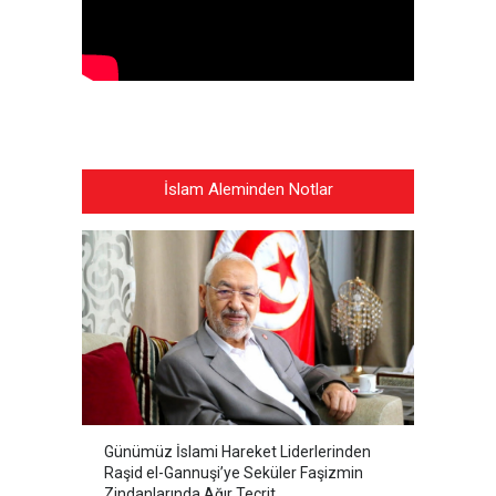
İslam Aleminden Notlar
Günümüz İslami Hareket Liderlerinden
Raşid el-Gannuşi’ye Seküler Faşizmin
Zindanlarında Ağır Tecrit