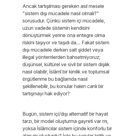
Ancak tartışılması gereken asıl mesele
"sistem dışı mücadele nasıl olmalı?"
sorusudur. Çünkü sistem içi mücadele,
uzun vadede sistemin kendisini
dönüştürmek yerine ona entegre olma
riskini taşıyor ve taşıdı da… Fakat sistem
dışı mücadele derken salt şiddet veya
illegal yöntemlerden bahsetmiyoruz;
düşünsel, kültürel ve sivil bir sistem dışılık
nasıl olabilir, İslâmî bir kimlik ve toplumsal
örgütlenme bu bağlamda nasıl
şekillenebilir, bu konular halen canlı bir
tartışmayı hak ediyor?
Bugün, sistem içi/dışı alternatif bir hayat
tarzı, bir model oluşturma gayreti var mı,
yoksa İslâmcılar sistem içinde konforlu bir
alan mı oluşturdu? İşte bu sorular kritik ve