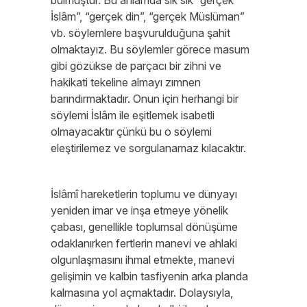
bulmuştur. Bu anlamda sık sık “gerçek
İslâm”, “gerçek din”, “gerçek Müslüman”
vb. söylemlere başvurulduğuna şahit
olmaktayız. Bu söylemler görece masum
gibi gözükse de parçacı bir zihni ve
hakikati tekeline almayı zımnen
barındırmaktadır. Onun için herhangi bir
söylemi İslâm ile eşitlemek isabetli
olmayacaktır çünkü bu o söylemi
eleştirilemez ve sorgulanamaz kılacaktır.
İslâmî hareketlerin toplumu ve dünyayı
yeniden imar ve inşa etmeye yönelik
çabası, genellikle toplumsal dönüşüme
odaklanırken fertlerin manevi ve ahlaki
olgunlaşmasını ihmal etmekte, manevi
gelişimin ve kalbin tasfiyenin arka planda
kalmasına yol açmaktadır. Dolaysıyla,