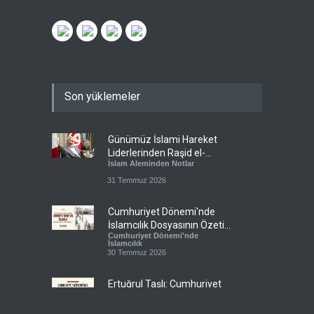
Son yüklemeler
Günümüz İslami Hareket
Liderlerinden Raşid el-
İslam Aleminden Notlar
Gannuşi’ye Seküler Faşizmin
Zindanlarında Ağır Tecrit
31 Temmuz 2026
Cumhuriyet Dönemi'nde
İslamcılık Dosyasının Özeti
Cumhuriyet Dönemi'nde
Sizlerle!
İslamcılık
30 Temmuz 2026
Ertuğrul Taşlı: Cumhuriyet
Dönemi İslamcılığının en
Cumhuriyet Dönemi'nde
büyük başarısı, bu