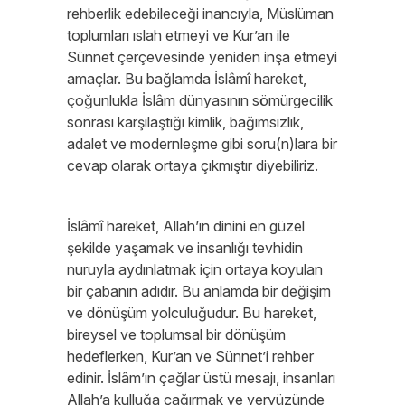
rehberlik edebileceği inancıyla, Müslüman
toplumları ıslah etmeyi ve Kur’an ile
Sünnet çerçevesinde yeniden inşa etmeyi
amaçlar. Bu bağlamda İslâmî hareket,
çoğunlukla İslâm dünyasının sömürgecilik
sonrası karşılaştığı kimlik, bağımsızlık,
adalet ve modernleşme gibi soru(n)lara bir
cevap olarak ortaya çıkmıştır diyebiliriz.
İslâmî hareket, Allah’ın dinini en güzel
şekilde yaşamak ve insanlığı tevhidin
nuruyla aydınlatmak için ortaya koyulan
bir çabanın adıdır. Bu anlamda bir değişim
ve dönüşüm yolculuğudur. Bu hareket,
bireysel ve toplumsal bir dönüşüm
hedeflerken, Kur’an ve Sünnet’i rehber
edinir. İslâm’ın çağlar üstü mesajı, insanları
Allah’a kulluğa çağırmak ve yeryüzünde