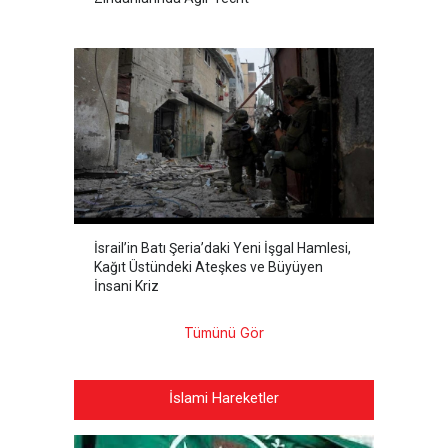
İsrail’in Batı Şeria’daki Yeni İşgal Hamlesi,
Kağıt Üstündeki Ateşkes ve Büyüyen
İnsani Kriz
Tümünü Gör
İslami Hareketler