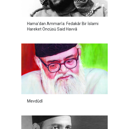
Hama'dan Amman'a: Fedakâr Bir İslami
Hareket Öncüsü Said Havvâ
Mevdûdî