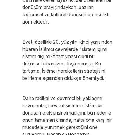
Bazı hareketler, siyasi iktidar üzerinden bir
dönüşüm arayışındayken, bazıları
toplumsal ve kültürel dönüşümü öncelikli
görmektedir.
Evet, özellikle 20. yüzyılın ikinci yarısından
itibaren İslâmcı çevrelerde "sistem içi mi,
sistem dışı mı?" tartışması ciddi bir
düşünsel dinamizm oluşturmuştu. Bu
tartışma, İslâmcı hareketlerin stratejisini
belirleme açısından oldukça önemliydi.
Daha radikal ve devrimci bir yaklaşımı
savunanlar, mevcut sistemin İslâmî bir
dönüşüme elverişli olmadığını, bu nedenle
onun tamamen dışında, hatta ona karşı bir
mücadele yürütmek gerektiğini öne
sürüyordu. Hasan el-Benna’nın