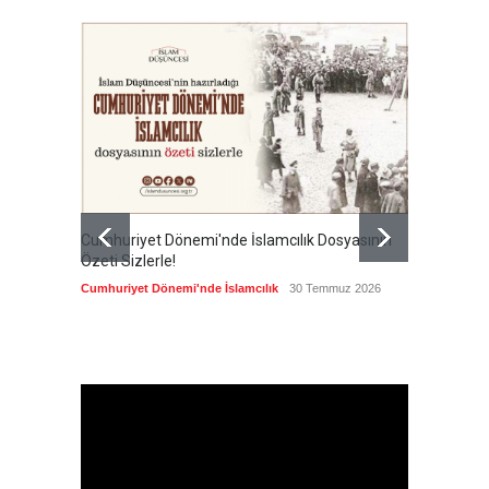
Cumhuriyet Dönemi'nde İslamcılık Dosyasının
Ertuğru
Özeti Sizlerle!
en büyü
kamusal
Cumhuriyet Dönemi'nde İslamcılık
30 Temmuz 2026
Cumhuri