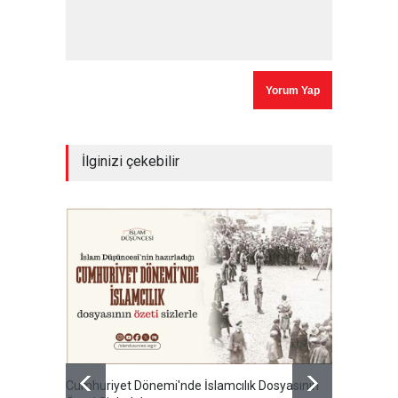
İlginizi çekebilir
Cumhuriyet Dönemi'nde İslamcılık Dosyasının
Ertuğru