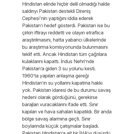
Hindistan elinde hiçbir delil olmadığı halde
saldırıyı Pakistan destekli Direniş
Cephesi'nin yaptığını iddia ederek
Pakistan’ı hedef gösterdi. Pakistan ise bu
çirkin iftirayı reddetti ve olayın etraflıca
araştırılmasını, hatta yabancı ülkelerinde
bu araştırma komisyonunda bulunmasını
teklif etti. Ancak Hindistan tüm çağrılara
kulaklarını kapattı. İndus Nehri’nde
Pakistan’a giden 3 su yolunu kesti.
1960’ta yapılan anlaşma gereği
Hindistan’ın su yollarını kapatma hakkı
yok. Pakistan idaresi de bu durumu savaş
nedeni olarak gördüğünü, gerekirse
barajları vuracaklarını ifade etti. Sınır
kapıları ve hava sahaları kapatıldı. Bir anda
bölge savaş alarmına geçti. Sınır
boylarında küçük çatışmalar başladı.
Pakistan Hindistan’a ait bir İHA’yı düşürdü.