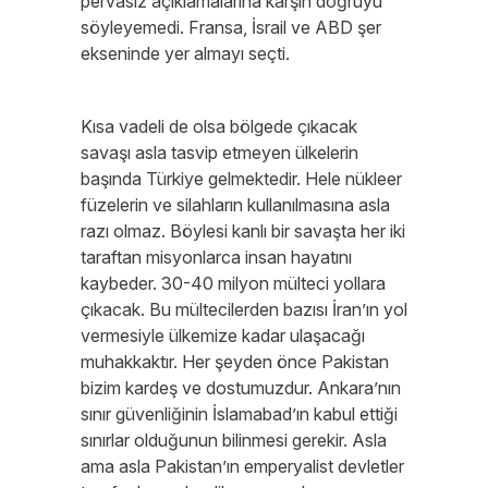
pervasız açıklamalarına karşın doğruyu
söyleyemedi. Fransa, İsrail ve ABD şer
ekseninde yer almayı seçti.
Kısa vadeli de olsa bölgede çıkacak
savaşı asla tasvip etmeyen ülkelerin
başında Türkiye gelmektedir. Hele nükleer
füzelerin ve silahların kullanılmasına asla
razı olmaz. Böylesi kanlı bir savaşta her iki
taraftan misyonlarca insan hayatını
kaybeder. 30-40 milyon mülteci yollara
çıkacak. Bu mültecilerden bazısı İran’ın yol
vermesiyle ülkemize kadar ulaşacağı
muhakkaktır. Her şeyden önce Pakistan
bizim kardeş ve dostumuzdur. Ankara’nın
sınır güvenliğinin İslamabad’ın kabul ettiği
sınırlar olduğunun bilinmesi gerekir. Asla
ama asla Pakistan’ın emperyalist devletler