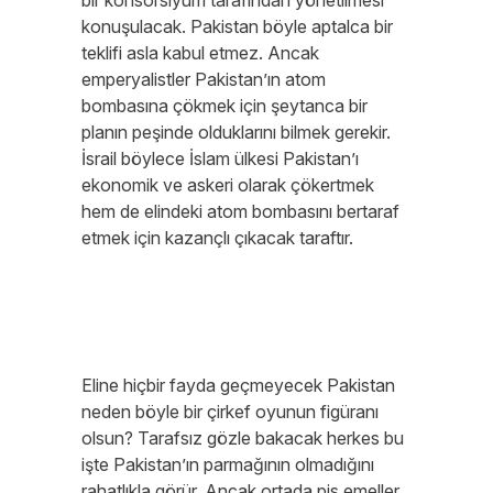
bir konsorsiyum tarafından yönetilmesi
konuşulacak. Pakistan böyle aptalca bir
teklifi asla kabul etmez. Ancak
emperyalistler Pakistan’ın atom
bombasına çökmek için şeytanca bir
planın peşinde olduklarını bilmek gerekir.
İsrail böylece İslam ülkesi Pakistan’ı
ekonomik ve askeri olarak çökertmek
hem de elindeki atom bombasını bertaraf
etmek için kazançlı çıkacak taraftır.
Eline hiçbir fayda geçmeyecek Pakistan
neden böyle bir çirkef oyunun figüranı
olsun? Tarafsız gözle bakacak herkes bu
işte Pakistan’ın parmağının olmadığını
rahatlıkla görür. Ancak ortada pis emeller