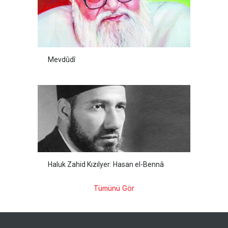
Mevdûdî
Haluk Zahid Kızılyer: Hasan el-Bennâ
Tümünü Gör