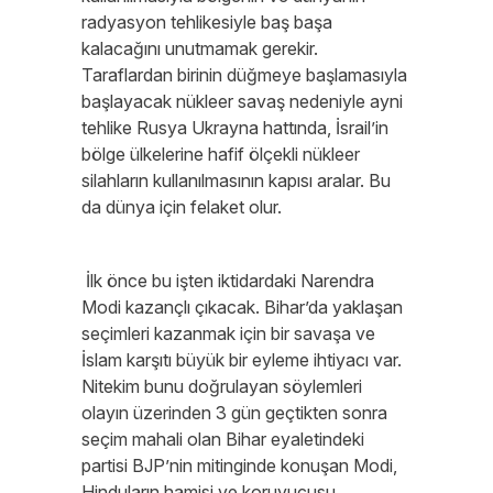
radyasyon tehlikesiyle baş başa
kalacağını unutmamak gerekir.
Taraflardan birinin düğmeye başlamasıyla
başlayacak nükleer savaş nedeniyle ayni
tehlike Rusya Ukrayna hattında, İsrail’in
bölge ülkelerine hafif ölçekli nükleer
silahların kullanılmasının kapısı aralar. Bu
da dünya için felaket olur.
İlk önce bu işten iktidardaki Narendra
Modi kazançlı çıkacak. Bihar’da yaklaşan
seçimleri kazanmak için bir savaşa ve
İslam karşıtı büyük bir eyleme ihtiyacı var.
Nitekim bunu doğrulayan söylemleri
olayın üzerinden 3 gün geçtikten sonra
seçim mahali olan Bihar eyaletindeki
partisi BJP’nin mitinginde konuşan Modi,
Hinduların hamisi ve koruyucusu