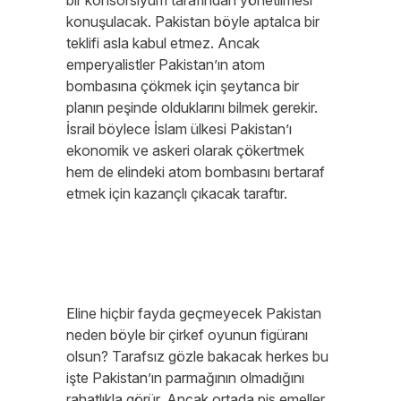
bir konsorsiyum tarafından yönetilmesi
konuşulacak. Pakistan böyle aptalca bir
teklifi asla kabul etmez. Ancak
emperyalistler Pakistan’ın atom
bombasına çökmek için şeytanca bir
planın peşinde olduklarını bilmek gerekir.
İsrail böylece İslam ülkesi Pakistan’ı
ekonomik ve askeri olarak çökertmek
hem de elindeki atom bombasını bertaraf
etmek için kazançlı çıkacak taraftır.
Eline hiçbir fayda geçmeyecek Pakistan
neden böyle bir çirkef oyunun figüranı
olsun? Tarafsız gözle bakacak herkes bu
işte Pakistan’ın parmağının olmadığını
rahatlıkla görür. Ancak ortada pis emeller