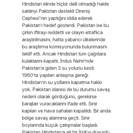
Hindistan elinde hiçbir delil olmadığı halde
saldırıyı Pakistan destekli Direniş
Cephesi'nin yaptığını iddia ederek
Pakistan’ı hedef gösterdi. Pakistan ise bu
çirkin iftirayı reddetti ve olayın etraflıca
araştırılmasını, hatta yabancı ülkelerinde
bu araştırma komisyonunda bulunmasını
teklif etti. Ancak Hindistan tüm çağrılara
kulaklarını kapattı. İndus Nehri’nde
Pakistan’a giden 3 su yolunu kesti.
1960’ta yapılan anlaşma gereği
Hindistan’ın su yollarını kapatma hakkı
yok. Pakistan idaresi de bu durumu savaş
nedeni olarak gördüğünü, gerekirse
barajları vuracaklarını ifade etti. Sınır
kapıları ve hava sahaları kapatıldı. Bir anda
bölge savaş alarmına geçti. Sınır
boylarında küçük çatışmalar başladı.
Pakistan Hindistan’a ait bir İHA’yı düşürdü.