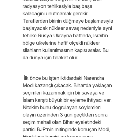
radyasyon tehlikesiyle baş başa
kalacağını unutmamak gerekir.
Taraflardan birinin düğmeye başlamasıyla
başlayacak nükleer savaş nedeniyle ayni
tehlike Rusya Ukrayna hattında, İsrail’in
bölge ülkelerine hafif ölçekli nükleer
silahların kullanılmasının kapısı aralar. Bu
da dünya için felaket olur.
İlk önce bu işten iktidardaki Narendra
Modi kazançlı çıkacak. Bihar’da yaklaşan
seçimleri kazanmak için bir savaşa ve
İslam karşıtı büyük bir eyleme ihtiyacı var.
Nitekim bunu doğrulayan söylemleri
olayın üzerinden 3 gün geçtikten sonra
seçim mahali olan Bihar eyaletindeki
partisi BJP’nin mitinginde konuşan Modi,
Hinduların hamisi ve koruyucusu