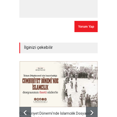
İlginizi çekebilir
Cumhuriyet Dönemi'nde İslamcılık Dosyasının
Ertuğru