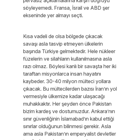
pervasız açıklamalarına karşın doğruyu
söyleyemedi. Fransa, İsrail ve ABD şer
ekseninde yer almayı seçti.
Kısa vadeli de olsa bölgede çıkacak
savaşı asla tasvip etmeyen ülkelerin
başında Türkiye gelmektedir. Hele nükleer
füzelerin ve silahların kullanılmasına asla
razı olmaz. Böylesi kanlı bir savaşta her iki
taraftan misyonlarca insan hayatını
kaybeder. 30-40 milyon mülteci yollara
çıkacak. Bu mültecilerden bazısı İran’ın yol
vermesiyle ülkemize kadar ulaşacağı
muhakkaktır. Her şeyden önce Pakistan
bizim kardeş ve dostumuzdur. Ankara’nın
sınır güvenliğinin İslamabad’ın kabul ettiği
sınırlar olduğunun bilinmesi gerekir. Asla
ama asla Pakistan’ın emperyalist devletler