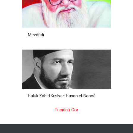
Mevdûdî
Haluk Zahid Kızılyer: Hasan el-Bennâ
Tümünü Gör