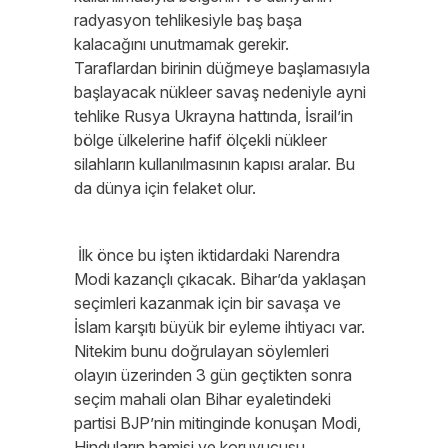
radyasyon tehlikesiyle baş başa
kalacağını unutmamak gerekir.
Taraflardan birinin düğmeye başlamasıyla
başlayacak nükleer savaş nedeniyle ayni
tehlike Rusya Ukrayna hattında, İsrail’in
bölge ülkelerine hafif ölçekli nükleer
silahların kullanılmasının kapısı aralar. Bu
da dünya için felaket olur.
İlk önce bu işten iktidardaki Narendra
Modi kazançlı çıkacak. Bihar’da yaklaşan
seçimleri kazanmak için bir savaşa ve
İslam karşıtı büyük bir eyleme ihtiyacı var.
Nitekim bunu doğrulayan söylemleri
olayın üzerinden 3 gün geçtikten sonra
seçim mahali olan Bihar eyaletindeki
partisi BJP’nin mitinginde konuşan Modi,
Hinduların hamisi ve koruyucusu