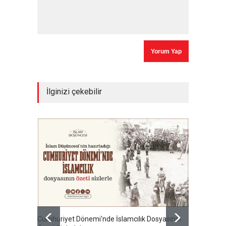
İlginizi çekebilir
Cumhuriyet Dönemi'nde İslamcılık Dosyasının
Ertuğru