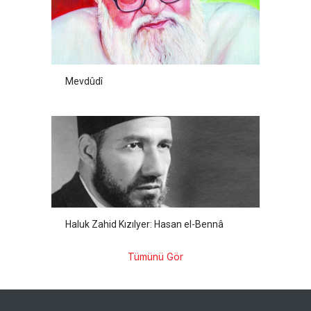
Mevdûdî
Haluk Zahid Kızılyer: Hasan el-Bennâ
Tümünü Gör