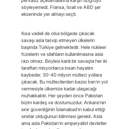
pervasız açıklamalarına karşın doğruyu
söyleyemedi. Fransa, İsrail ve ABD şer
ekseninde yer almayı seçti.
Kısa vadeli de olsa bölgede çıkacak
savaşı asla tasvip etmeyen ülkelerin
başında Türkiye gelmektedir. Hele nükleer
füzelerin ve silahların kullanılmasına asla
razı olmaz. Böylesi kanlı bir savaşta her iki
taraftan misyonlarca insan hayatını
kaybeder. 30-40 milyon mülteci yollara
çıkacak. Bu mültecilerden bazısı İran’ın yol
vermesiyle ülkemize kadar ulaşacağı
muhakkaktır. Her şeyden önce Pakistan
bizim kardeş ve dostumuzdur. Ankara’nın
sınır güvenliğinin İslamabad’ın kabul ettiği
sınırlar olduğunun bilinmesi gerekir. Asla
ama asla Pakistan’ın emperyalist devletler