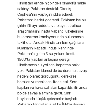
Hindistan elinde hiçbir delil olmadığı halde
saldırıyı Pakistan destekli Direniş
Cephesi'nin yaptığını iddia ederek
Pakistan’ı hedef gösterdi. Pakistan ise bu
çirkin iftirayı reddetti ve olayın etraflıca
araştırılmasını, hatta yabancı ülkelerinde
bu araştırma komisyonunda bulunmasını
teklif etti. Ancak Hindistan tüm çağrılara
kulaklarını kapattı. İndus Nehri’nde
Pakistan’a giden 3 su yolunu kesti.
1960’ta yapılan anlaşma gereği
Hindistan’ın su yollarını kapatma hakkı
yok. Pakistan idaresi de bu durumu savaş
nedeni olarak gördüğünü, gerekirse
barajları vuracaklarını ifade etti. Sınır
kapıları ve hava sahaları kapatıldı. Bir anda
bölge savaş alarmına geçti. Sınır
boylarında küçük çatışmalar başladı.
Pakistan Hindistan’a ait bir İHA’yı düşürdü.