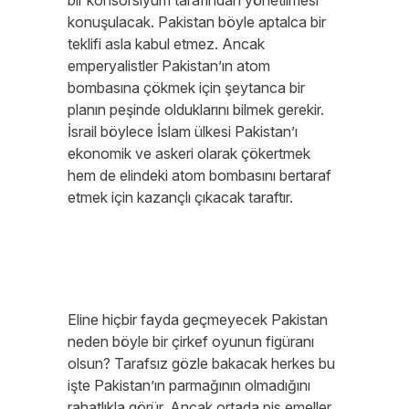
bir konsorsiyum tarafından yönetilmesi
konuşulacak. Pakistan böyle aptalca bir
teklifi asla kabul etmez. Ancak
emperyalistler Pakistan’ın atom
bombasına çökmek için şeytanca bir
planın peşinde olduklarını bilmek gerekir.
İsrail böylece İslam ülkesi Pakistan’ı
ekonomik ve askeri olarak çökertmek
hem de elindeki atom bombasını bertaraf
etmek için kazançlı çıkacak taraftır.
Eline hiçbir fayda geçmeyecek Pakistan
neden böyle bir çirkef oyunun figüranı
olsun? Tarafsız gözle bakacak herkes bu
işte Pakistan’ın parmağının olmadığını
rahatlıkla görür. Ancak ortada pis emeller