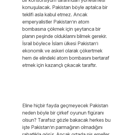
bir konsorsiyum tarafından yönetilmesi
konuşulacak. Pakistan böyle aptalca bir
teklifi asla kabul etmez. Ancak
emperyalistler Pakistan’ın atom
bombasına çökmek için şeytanca bir
planın peşinde olduklarını bilmek gerekir.
İsrail böylece İslam ülkesi Pakistan’ı
ekonomik ve askeri olarak çökertmek
hem de elindeki atom bombasını bertaraf
etmek için kazançlı çıkacak taraftır.
Eline hiçbir fayda geçmeyecek Pakistan
neden böyle bir çirkef oyunun figüranı
olsun? Tarafsız gözle bakacak herkes bu
işte Pakistan’ın parmağının olmadığını
rahatlıkla görür. Ancak ortada pis emeller