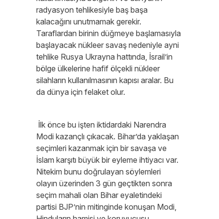
radyasyon tehlikesiyle baş başa
kalacağını unutmamak gerekir.
Taraflardan birinin düğmeye başlamasıyla
başlayacak nükleer savaş nedeniyle ayni
tehlike Rusya Ukrayna hattında, İsrail’in
bölge ülkelerine hafif ölçekli nükleer
silahların kullanılmasının kapısı aralar. Bu
da dünya için felaket olur.
İlk önce bu işten iktidardaki Narendra
Modi kazançlı çıkacak. Bihar’da yaklaşan
seçimleri kazanmak için bir savaşa ve
İslam karşıtı büyük bir eyleme ihtiyacı var.
Nitekim bunu doğrulayan söylemleri
olayın üzerinden 3 gün geçtikten sonra
seçim mahali olan Bihar eyaletindeki
partisi BJP’nin mitinginde konuşan Modi,
Hinduların hamisi ve koruyucusu