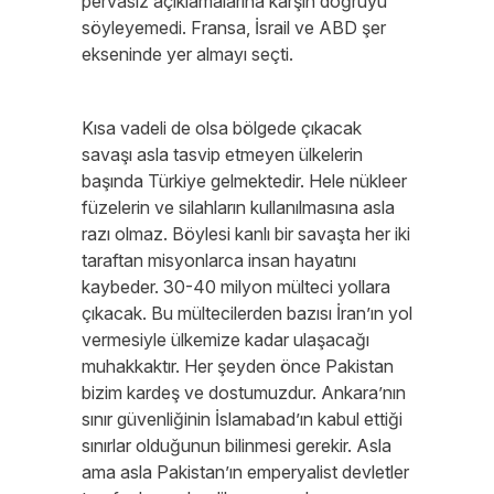
pervasız açıklamalarına karşın doğruyu
söyleyemedi. Fransa, İsrail ve ABD şer
ekseninde yer almayı seçti.
Kısa vadeli de olsa bölgede çıkacak
savaşı asla tasvip etmeyen ülkelerin
başında Türkiye gelmektedir. Hele nükleer
füzelerin ve silahların kullanılmasına asla
razı olmaz. Böylesi kanlı bir savaşta her iki
taraftan misyonlarca insan hayatını
kaybeder. 30-40 milyon mülteci yollara
çıkacak. Bu mültecilerden bazısı İran’ın yol
vermesiyle ülkemize kadar ulaşacağı
muhakkaktır. Her şeyden önce Pakistan
bizim kardeş ve dostumuzdur. Ankara’nın
sınır güvenliğinin İslamabad’ın kabul ettiği
sınırlar olduğunun bilinmesi gerekir. Asla
ama asla Pakistan’ın emperyalist devletler