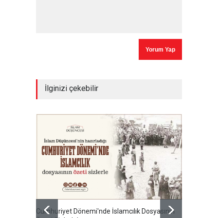
İlginizi çekebilir
Cumhuriyet Dönemi'nde İslamcılık Dosyasının
Ertuğru