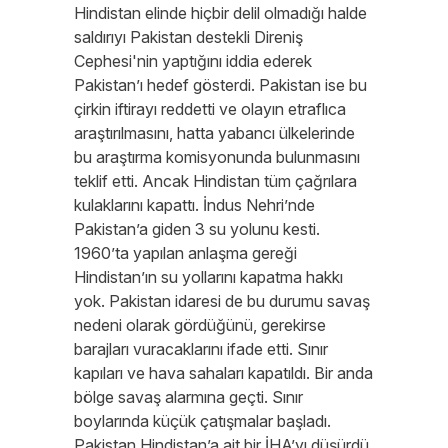
Hindistan elinde hiçbir delil olmadığı halde
saldırıyı Pakistan destekli Direniş
Cephesi'nin yaptığını iddia ederek
Pakistan’ı hedef gösterdi. Pakistan ise bu
çirkin iftirayı reddetti ve olayın etraflıca
araştırılmasını, hatta yabancı ülkelerinde
bu araştırma komisyonunda bulunmasını
teklif etti. Ancak Hindistan tüm çağrılara
kulaklarını kapattı. İndus Nehri’nde
Pakistan’a giden 3 su yolunu kesti.
1960’ta yapılan anlaşma gereği
Hindistan’ın su yollarını kapatma hakkı
yok. Pakistan idaresi de bu durumu savaş
nedeni olarak gördüğünü, gerekirse
barajları vuracaklarını ifade etti. Sınır
kapıları ve hava sahaları kapatıldı. Bir anda
bölge savaş alarmına geçti. Sınır
boylarında küçük çatışmalar başladı.
Pakistan Hindistan’a ait bir İHA’yı düşürdü.