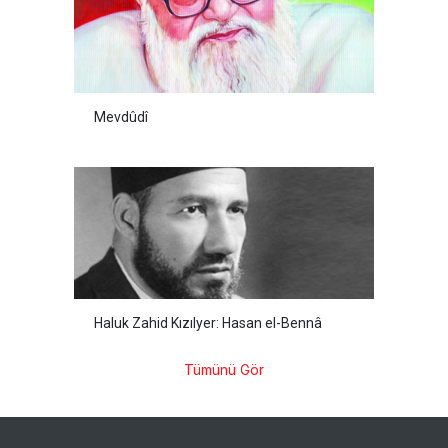
Mevdûdî
Haluk Zahid Kızılyer: Hasan el-Bennâ
Tümünü Gör