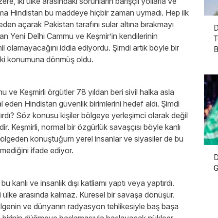
, iki ülke arasındaki sorunların barışçıl yollarla ve
Ama Hindistan bu maddeye hiçbir zaman uymadı. Hep ilk
den açarak Pakistan tarafını sular altına bırakmayı
D
an Yeni Delhi Cammu ve Keşmir’in kendilerinin
T
 olamayacağını iddia ediyordu. Şimdi artık böyle bir
B
daki konumuna dönmüş oldu.
 Keşmirli örgütler 78 yıldan beri sivil halka asla
gal eden Hindistan güvenlik birimlerini hedef aldı. Şimdi
dırdı? Söz konusu kişiler bölgeye yerleşimci olarak değil
dir. Keşmirli, normal bir özgürlük savaşçısı böyle kanlı
ölgeden konuştuğum yerel insanlar ve siyasiler de bu
mediğini ifade ediyor.
D
G
 kanlı ve insanlık dışı katliamı yaptı veya yaptırdı.
i ülke arasında kalmaz. Küresel bir savaşa dönüşür.
bölgenin ve dünyanın radyasyon tehlikesiyle baş başa