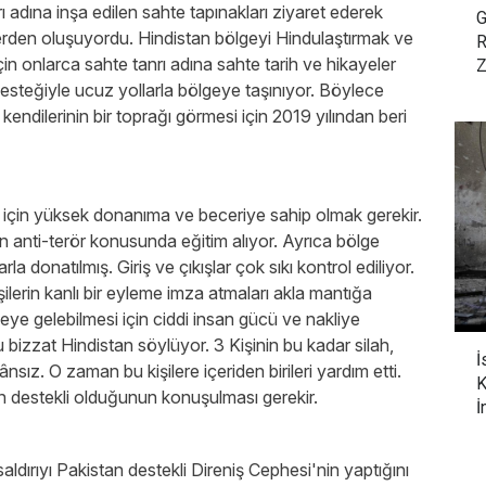
ı adına inşa edilen sahte tapınakları ziyaret ederek
G
lerden oluşuyordu. Hindistan bölgeyi Hindulaştırmak ve
R
in onlarca sahte tanrı adına sahte tarih ve hikayeler
Z
desteğiyle ucuz yollarla bölgeye taşınıyor. Böylece
endilerinin bir toprağı görmesi için 2019 yılından beri
 için yüksek donanıma ve beceriye sahip olmak gerekir.
’den anti-terör konusunda eğitim alıyor. Ayrıca bölge
la donatılmış. Giriş ve çıkışlar çok sıkı kontrol ediliyor.
lerin kanlı bir eyleme imza atmaları akla mantığa
e gelebilmesi için ciddi insan gücü ve nakliye
u bizzat Hindistan söylüyor. 3 Kişinin bu kadar silah,
İ
z. O zaman bu kişilere içeriden birileri yardım etti.
K
n destekli olduğunun konuşulması gerekir.
İ
saldırıyı Pakistan destekli Direniş Cephesi'nin yaptığını