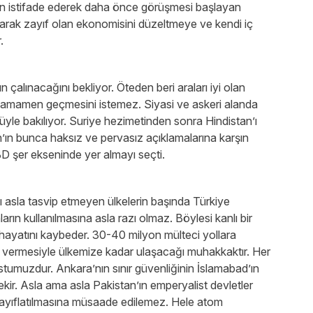
an istifade ederek daha önce görüşmesi başlayan
tarak zayıf olan ekonomisini düzeltmeye ve kendi iç
or.
n çalınacağını bekliyor. Öteden beri araları iyi olan
 tamamen geçmesini istemez. Siyasi ve askeri alanda
üyle bakılıyor. Suriye hezimetinden sonra Hindistan’ı
n bunca haksız ve pervasız açıklamalarına karşın
D şer ekseninde yer almayı seçti.
 asla tasvip etmeyen ülkelerin başında Türkiye
arın kullanılmasına asla razı olmaz. Böylesi kanlı bir
 hayatını kaybeder. 30-40 milyon mülteci yollara
ol vermesiyle ülkemize kadar ulaşacağı muhakkaktır. Her
umuzdur. Ankara’nın sınır güvenliğinin İslamabad’ın
rekir. Asla ama asla Pakistan’ın emperyalist devletler
ayıflatılmasına müsaade edilemez. Hele atom