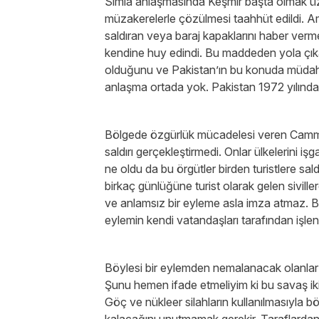
Simla anlaşmasında Keşmir başta olmak üzere
müzakerelerle çözülmesi taahhüt edildi. 
saldıran veya baraj kapaklarını haber verme
kendine huy edindi. Bu maddeden yola çık
olduğunu ve Pakistan’ın bu konuda müdahil
anlaşma ortada yok. Pakistan 1972 yılın
Bölgede özgürlük mücadelesi veren Cammu ve
saldırı gerçekleştirmedi. Onlar ülkelerini iş
ne oldu da bu örgütler birden turistlere sal
birkaç günlüğüne turist olarak gelen siviller
ve anlamsız bir eyleme asla imza atmaz. B
eylemin kendi vatandaşları tarafından işlen
Böylesi bir eylemden nemalanacak olanlar bu
Şunu hemen ifade etmeliyim ki bu savaş ik
Göç ve nükleer silahların kullanılmasıyla 