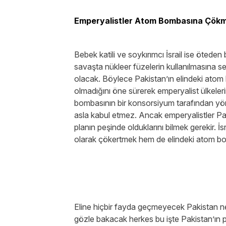
Emperyalistler Atom Bombasına Çökme
Bebek katili ve soykırımcı İsrail ise öteden 
savaşta nükleer füzelerin kullanılmasına 
olacak. Böylece Pakistan’ın elindeki atom 
olmadığını öne sürerek emperyalist ülkeler
bombasının bir konsorsiyum tarafından yöne
asla kabul etmez. Ancak emperyalistler P
planın peşinde olduklarını bilmek gerekir. İ
olarak çökertmek hem de elindeki atom bom
Eline hiçbir fayda geçmeyecek Pakistan ne
gözle bakacak herkes bu işte Pakistan’ın p