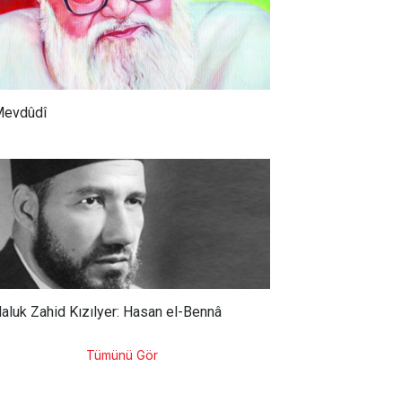
evdûdî
aluk Zahid Kızılyer: Hasan el-Bennâ
Tümünü Gör