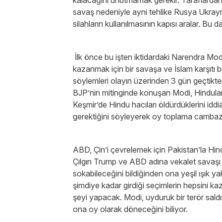
kalacağını unutmamak gerekir. Taraflarda
savaş nedeniyle ayni tehlike Rusya Ukrayna h
silahların kullanılmasının kapısı aralar. Bu d
İlk önce bu işten iktidardaki Narendra Mod
kazanmak için bir savaşa ve İslam karşıtı 
söylemleri olayın üzerinden 3 gün geçtikte
BJP’nin mitinginde konuşan Modi, Hindula
Keşmir’de Hindu hacıları öldürdüklerini idd
gerektiğini söyleyerek oy toplama cambaz
ABD, Çin’i çevrelemek için Pakistan’la H
Çılgın Trump ve ABD adına vekalet savaşı
sokabileceğini bildiğinden ona yeşil ışık 
şimdiye kadar girdiği seçimlerin hepsini ka
şeyi yapacak. Modi, uyduruk bir terör saldı
ona oy olarak döneceğini biliyor.