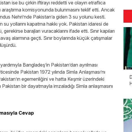
tan ise bu çirkin iftirayı reddetti ve olayın etraflıca
bu araştırma komisyonunda bulunmasını teklif etti. Ancak
. İndus Nehri’nde Pakistan’a giden 3 su yolunu kesti.
n su yollarını kapatma hakkı yok. Pakistan idaresi de
ekirse barajları vuracaklarını ifade etti. Sınır kapıları
savaş alarmına geçti. Sınır boylarında küçük çatışmalar
yı düşürdü.
n yardımıyla Bangladeş’in Pakistan’dan ayrılması
eticesinde Pakistan 1972 yılında Simla Anlaşması’nı
D
kistan’ın egemenliğini ve hatta Keşmir üzerindeki
H
olan Pakistan bir dayatmayla imzaladığı Simla anlaşmasını
şmasıyla Cevap