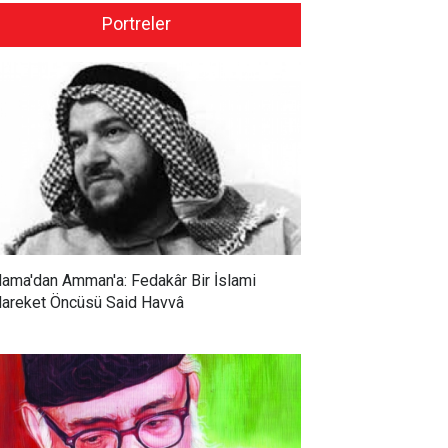
Portreler
ama'dan Amman'a: Fedakâr Bir İslami
areket Öncüsü Said Havvâ