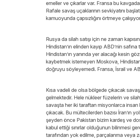
emeller ve çıkarlar var. Fransa bu kavgad
Rafale savaş uçaklarının sevkiyatını başla
kamuoyunda çapsızlığını örtmeye çalışıy
Rusya da silah satışı için ne zaman kapısını
Hindistan’ın elinden kayıp ABD’nin safına
Hindistan’ın yanında yer alacağı kesin göz
kaybetmek istemeyen Moskova, Hindistan’ı
doğruyu söyleyemedi. Fransa, İsrail ve AB
Kısa vadeli de olsa bölgede çıkacak savaşı
gelmektedir. Hele nükleer füzelerin ve silahl
savaşta her iki taraftan misyonlarca insan
çıkacak. Bu mültecilerden bazısı İran’ın y
şeyden önce Pakistan bizim kardeş ve dost
kabul ettiği sınırlar olduğunun bilinmesi ge
tarafından yok edilme, parçalanma veya z