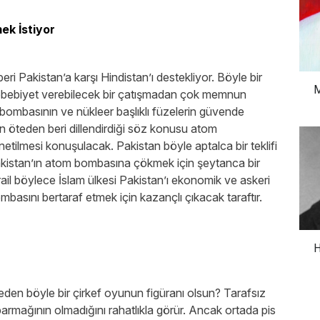
k İstiyor
beri Pakistan’a karşı Hindistan’ı destekliyor. Böyle bir
M
sebebiyet verebilecek bir çatışmadan çok memnun
bombasının ve nükleer başlıklı füzelerin güvende
in öteden beri dillendirdiği söz konusu atom
tilmesi konuşulacak. Pakistan böyle aptalca bir teklifi
akistan’ın atom bombasına çökmek için şeytanca bir
srail böylece İslam ülkesi Pakistan’ı ekonomik ve askeri
basını bertaraf etmek için kazançlı çıkacak taraftır.
H
den böyle bir çirkef oyunun figüranı olsun? Tarafsız
armağının olmadığını rahatlıkla görür. Ancak ortada pis