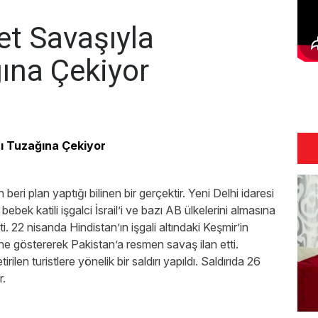
et Savaşıyla
ğına Çekiyor
’ı Tuzağına Çekiyor
beri plan yaptığı bilinen bir gerçektir. Yeni Delhi idaresi
ebek katili işgalci İsrail’i ve bazı AB ülkelerini almasına
i. 22 nisanda Hindistan’ın işgali altındaki Keşmir’in
e göstererek Pakistan’a resmen savaş ilan etti.
en turistlere yönelik bir saldırı yapıldı. Saldırıda 26
r.