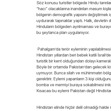
Söz konusu turistler bölgede Hindu tanrılar
“hacı” olacaklarına inandırılan masum kişi
bölgenin demografik yapısını değiştirmek iç
uydurarak tapınaklar yaptı. Halk, devletin 
Hinduların bölgeden ayrılmaması ve burayı k
bu şeytanca plan uygulanıyor.
Pahalgam’da terör eyleminin yapılabilmesi
Hindistan yıllardan beri bebek katili İsrail
turistik bir kent olduğundan dolayı kameralar
Böyle bir ortamda Pakistan’dan gelecek kişi
uymuyor. Bunca silah ve mühimmatın bölgey
gerektirir. Eylemi yapanların 3 kişi olduğun
bomba ve mermiyi buraya sokabilmesi imkânsı
Kısacası bu eylemi Pakistan değil Hindista
Hindistan elinde hiçbir delil olmadığı halde 