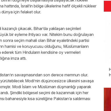
n birinin düğmeye başlamasıyla başlayacak nükleer
attında, İsrail’in bölge ülkelerine hafif ölçekli nükleer
a dünya için felaket olur.
i kazançlı çıkacak. Bihar’da yaklaşan seçimleri
büyük bir eyleme ihtiyacı var. Nitekim bunu doğrulayan
n sonra seçim mahali olan Bihar eyaletindeki partisi
rın hamisi ve koruyucusu olduğunu, Müslümanların
ia ederek tüm Hinduların kendisine oy vermeleri
lığına imza attı.
H
indistan’ın savaşmasından son derece memnun olur.
H
 yürütebilecek Modi’nin düşüncesizce ülkesini savaşa
yakmıştır. Modi İslam ve Müslüman düşmanlığı yaparak
zandı. Şimdiki bölgesel seçimi de kazanmak için her
rısı bahanesiyle kısa süreliğine Pakistan’a saldırması