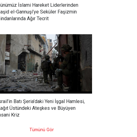
ünümüz İslami Hareket Liderlerinden
aşid el-Gannuşi’ye Seküler Faşizmin
indanlarında Ağır Tecrit
srail’in Batı Şeria’daki Yeni İşgal Hamlesi,
ağıt Üstündeki Ateşkes ve Büyüyen
nsani Kriz
Tümünü Gör