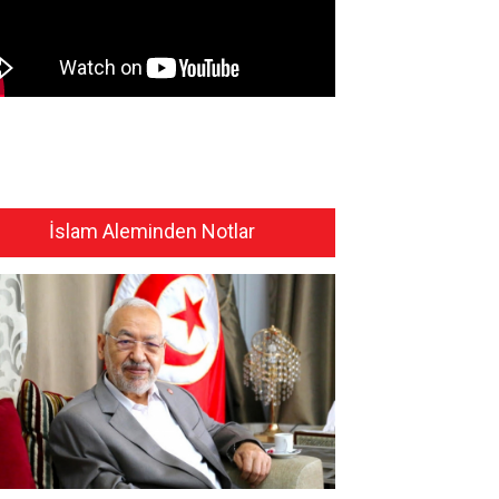
İslam Aleminden Notlar