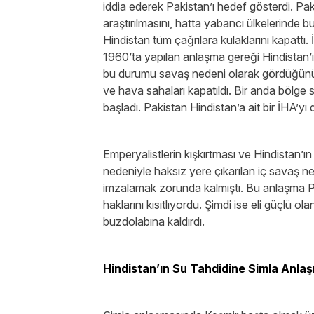
iddia ederek Pakistan’ı hedef gösterdi. Pakis
araştırılmasını, hatta yabancı ülkelerinde 
Hindistan tüm çağrılara kulaklarını kapattı
1960’ta yapılan anlaşma gereği Hindistan’ı
bu durumu savaş nedeni olarak gördüğünü, ger
ve hava sahaları kapatıldı. Bir anda bölge 
başladı. Pakistan Hindistan’a ait bir İHA’
Emperyalistlerin kışkırtması ve Hindistan’ı
nedeniyle haksız yere çıkarılan iç savaş n
imzalamak zorunda kalmıştı. Bu anlaşma Pa
haklarını kısıtlıyordu. Şimdi ise eli güçlü 
buzdolabına kaldırdı.
Hindistan’ın Su Tahdidine Simla Anla