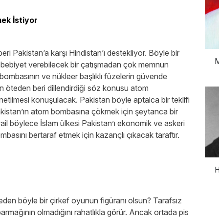
k İstiyor
beri Pakistan’a karşı Hindistan’ı destekliyor. Böyle bir
M
sebebiyet verebilecek bir çatışmadan çok memnun
bombasının ve nükleer başlıklı füzelerin güvende
in öteden beri dillendirdiği söz konusu atom
tilmesi konuşulacak. Pakistan böyle aptalca bir teklifi
akistan’ın atom bombasına çökmek için şeytanca bir
srail böylece İslam ülkesi Pakistan’ı ekonomik ve askeri
basını bertaraf etmek için kazançlı çıkacak taraftır.
H
den böyle bir çirkef oyunun figüranı olsun? Tarafsız
armağının olmadığını rahatlıkla görür. Ancak ortada pis