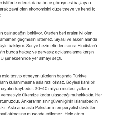
an istifade ederek daha önce görüşmesi başlayan
tarak zayıf olan ekonomisini düzeltmeye ve kendi iç
or.
n çalınacağını bekliyor. Öteden beri araları iyi olan
 tamamen geçmesini istemez. Siyasi ve askeri alanda
üyle bakılıyor. Suriye hezimetinden sonra Hindistan’ı
n bunca haksız ve pervasız açıklamalarına karşın
D şer ekseninde yer almayı seçti.
 asla tasvip etmeyen ülkelerin başında Türkiye
arın kullanılmasına asla razı olmaz. Böylesi kanlı bir
 hayatını kaybeder. 30-40 milyon mülteci yollara
ol vermesiyle ülkemize kadar ulaşacağı muhakkaktır. Her
umuzdur. Ankara’nın sınır güvenliğinin İslamabad’ın
rekir. Asla ama asla Pakistan’ın emperyalist devletler
ayıflatılmasına müsaade edilemez. Hele atom