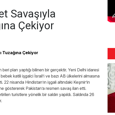
et Savaşıyla
ğına Çekiyor
’ı Tuzağına Çekiyor
beri plan yaptığı bilinen bir gerçektir. Yeni Delhi idaresi
ebek katili işgalci İsrail’i ve bazı AB ülkelerini almasına
i. 22 nisanda Hindistan’ın işgali altındaki Keşmir’in
e göstererek Pakistan’a resmen savaş ilan etti.
en turistlere yönelik bir saldırı yapıldı. Saldırıda 26
r.