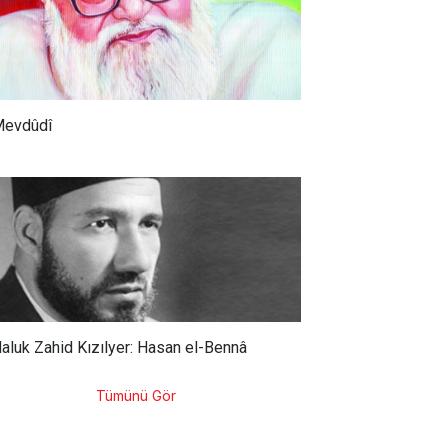
evdûdî
aluk Zahid Kızılyer: Hasan el-Bennâ
Tümünü Gör