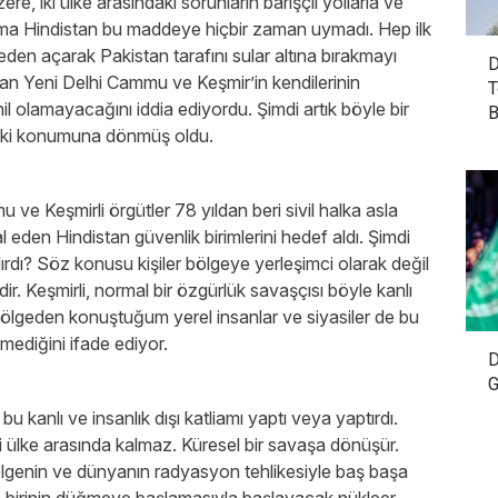
, iki ülke arasındaki sorunların barışçıl yollarla ve
Ama Hindistan bu maddeye hiçbir zaman uymadı. Hep ilk
den açarak Pakistan tarafını sular altına bırakmayı
D
an Yeni Delhi Cammu ve Keşmir’in kendilerinin
T
 olamayacağını iddia ediyordu. Şimdi artık böyle bir
B
daki konumuna dönmüş oldu.
 Keşmirli örgütler 78 yıldan beri sivil halka asla
gal eden Hindistan güvenlik birimlerini hedef aldı. Şimdi
dırdı? Söz konusu kişiler bölgeye yerleşimci olarak değil
dir. Keşmirli, normal bir özgürlük savaşçısı böyle kanlı
ölgeden konuştuğum yerel insanlar ve siyasiler de bu
mediğini ifade ediyor.
D
G
 kanlı ve insanlık dışı katliamı yaptı veya yaptırdı.
i ülke arasında kalmaz. Küresel bir savaşa dönüşür.
bölgenin ve dünyanın radyasyon tehlikesiyle baş başa