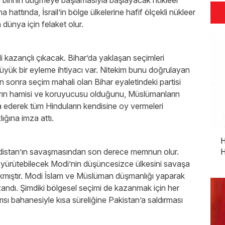
n birinin düğmeye başlamasıyla başlayacak nükleer
attında, İsrail’in bölge ülkelerine hafif ölçekli nükleer
a dünya için felaket olur.
i kazançlı çıkacak. Bihar’da yaklaşan seçimleri
büyük bir eyleme ihtiyacı var. Nitekim bunu doğrulayan
n sonra seçim mahali olan Bihar eyaletindeki partisi
rın hamisi ve koruyucusu olduğunu, Müslümanların
ia ederek tüm Hinduların kendisine oy vermeleri
lığına imza attı.
H
indistan’ın savaşmasından son derece memnun olur.
H
 yürütebilecek Modi’nin düşüncesizce ülkesini savaşa
yakmıştır. Modi İslam ve Müslüman düşmanlığı yaparak
zandı. Şimdiki bölgesel seçimi de kazanmak için her
rısı bahanesiyle kısa süreliğine Pakistan’a saldırması