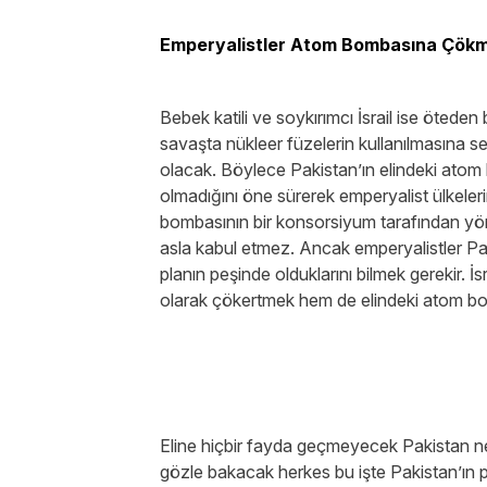
Emperyalistler Atom Bombasına Çökme
Bebek katili ve soykırımcı İsrail ise öteden 
savaşta nükleer füzelerin kullanılmasına 
olacak. Böylece Pakistan’ın elindeki atom 
olmadığını öne sürerek emperyalist ülkeler
bombasının bir konsorsiyum tarafından yöne
asla kabul etmez. Ancak emperyalistler P
planın peşinde olduklarını bilmek gerekir. İ
olarak çökertmek hem de elindeki atom bom
Eline hiçbir fayda geçmeyecek Pakistan ne
gözle bakacak herkes bu işte Pakistan’ın p