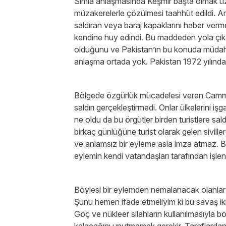
Simla anlaşmasında Keşmir başta olmak üzere
müzakerelerle çözülmesi taahhüt edildi. 
saldıran veya baraj kapaklarını haber verme
kendine huy edindi. Bu maddeden yola çık
olduğunu ve Pakistan’ın bu konuda müdahil
anlaşma ortada yok. Pakistan 1972 yılın
Bölgede özgürlük mücadelesi veren Cammu ve
saldırı gerçekleştirmedi. Onlar ülkelerini iş
ne oldu da bu örgütler birden turistlere sal
birkaç günlüğüne turist olarak gelen siviller
ve anlamsız bir eyleme asla imza atmaz. B
eylemin kendi vatandaşları tarafından işlen
Böylesi bir eylemden nemalanacak olanlar bu
Şunu hemen ifade etmeliyim ki bu savaş ik
Göç ve nükleer silahların kullanılmasıyla 