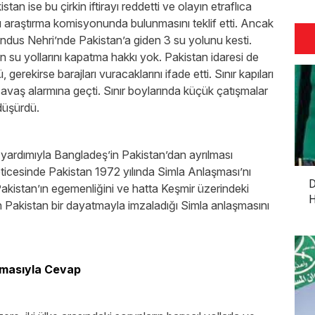
tan ise bu çirkin iftirayı reddetti ve olayın etraflıca
bu araştırma komisyonunda bulunmasını teklif etti. Ancak
. İndus Nehri’nde Pakistan’a giden 3 su yolunu kesti.
n su yollarını kapatma hakkı yok. Pakistan idaresi de
ekirse barajları vuracaklarını ifade etti. Sınır kapıları
savaş alarmına geçti. Sınır boylarında küçük çatışmalar
yı düşürdü.
n yardımıyla Bangladeş’in Pakistan’dan ayrılması
eticesinde Pakistan 1972 yılında Simla Anlaşması’nı
D
kistan’ın egemenliğini ve hatta Keşmir üzerindeki
H
olan Pakistan bir dayatmayla imzaladığı Simla anlaşmasını
şmasıyla Cevap