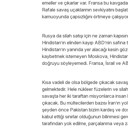
emeller ve çıkarlar var. Fransa bu kavgad
Rafale savaş uçaklarının sevkiyatını başla
kamuoyunda çapsızlığını örtmeye çalışıy
Rusya da silah satışı için ne zaman kapısını
Hindistan’ın elinden kayıp ABD’nin safına
Hindistan’ın yanında yer alacağı kesin göz
kaybetmek istemeyen Moskova, Hindistan’ı
doğruyu söyleyemedi. Fransa, İsrail ve AB
Kısa vadeli de olsa bölgede çıkacak savaşı
gelmektedir. Hele nükleer füzelerin ve silahl
savaşta her iki taraftan misyonlarca insan
çıkacak. Bu mültecilerden bazısı İran’ın y
şeyden önce Pakistan bizim kardeş ve dost
kabul ettiği sınırlar olduğunun bilinmesi ge
tarafından yok edilme, parçalanma veya z