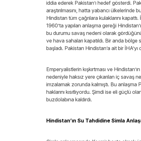
iddia ederek Pakistan’ı hedef gösterdi. Pakis
araştırılmasını, hatta yabancı ülkelerinde 
Hindistan tüm çağrılara kulaklarını kapattı
1960’ta yapılan anlaşma gereği Hindistan’ı
bu durumu savaş nedeni olarak gördüğünü, ger
ve hava sahaları kapatıldı. Bir anda bölge 
başladı. Pakistan Hindistan’a ait bir İHA’
Emperyalistlerin kışkırtması ve Hindistan’ı
nedeniyle haksız yere çıkarılan iç savaş n
imzalamak zorunda kalmıştı. Bu anlaşma Pa
haklarını kısıtlıyordu. Şimdi ise eli güçlü 
buzdolabına kaldırdı.
Hindistan’ın Su Tahdidine Simla Anla