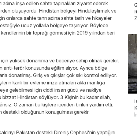
ı adına inşa edilen sahte tapınakları ziyaret ederek
G
lerden oluşuyordu. Hindistan bölgeyi Hindulaştırmak ve
R
in onlarca sahte tanrı adına sahte tarih ve hikayeler
Z
desteğiyle ucuz yollarla bölgeye taşınıyor. Böylece
endilerinin bir toprağı görmesi için 2019 yılından beri
 için yüksek donanıma ve beceriye sahip olmak gerekir.
’den anti-terör konusunda eğitim alıyor. Ayrıca bölge
la donatılmış. Giriş ve çıkışlar çok sıkı kontrol ediliyor.
lerin kanlı bir eyleme imza atmaları akla mantığa
e gelebilmesi için ciddi insan gücü ve nakliye
u bizzat Hindistan söylüyor. 3 Kişinin bu kadar silah,
İ
z. O zaman bu kişilere içeriden birileri yardım etti.
K
n destekli olduğunun konuşulması gerekir.
İ
saldırıyı Pakistan destekli Direniş Cephesi'nin yaptığını