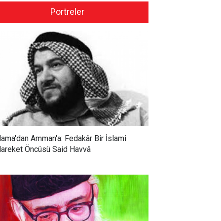
Portreler
ama'dan Amman'a: Fedakâr Bir İslami
areket Öncüsü Said Havvâ