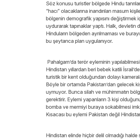
Söz konusu turistler bölgede Hindu tanrılar
“hacı” olacaklarına inandırılan masum kişi
bölgenin demografik yapısını değiştirmek iç
uydurarak tapınaklar yaptı. Halk, devletin 
Hinduların bölgeden ayrılmaması ve burayı k
bu şeytanca plan uygulanıyor.
Pahalgam’da terör eyleminin yapılabilmesi
Hindistan yıllardan beri bebek katili İsrail
turistik bir kent olduğundan dolayı kameralar
Böyle bir ortamda Pakistan’dan gelecek kişi
uymuyor. Bunca silah ve mühimmatın bölgey
gerektirir. Eylemi yapanların 3 kişi olduğun
bomba ve mermiyi buraya sokabilmesi imkânsı
Kısacası bu eylemi Pakistan değil Hindista
Hindistan elinde hiçbir delil olmadığı halde 