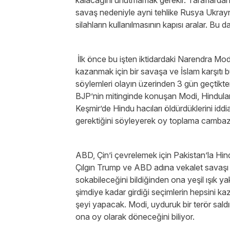
kalacağını unutmamak gerekir. Taraflarda
savaş nedeniyle ayni tehlike Rusya Ukrayna h
silahların kullanılmasının kapısı aralar. Bu d
İlk önce bu işten iktidardaki Narendra Mod
kazanmak için bir savaşa ve İslam karşıtı 
söylemleri olayın üzerinden 3 gün geçtikte
BJP’nin mitinginde konuşan Modi, Hindula
Keşmir’de Hindu hacıları öldürdüklerini idd
gerektiğini söyleyerek oy toplama cambaz
ABD, Çin’i çevrelemek için Pakistan’la H
Çılgın Trump ve ABD adına vekalet savaşı
sokabileceğini bildiğinden ona yeşil ışık 
şimdiye kadar girdiği seçimlerin hepsini ka
şeyi yapacak. Modi, uyduruk bir terör saldı
ona oy olarak döneceğini biliyor.