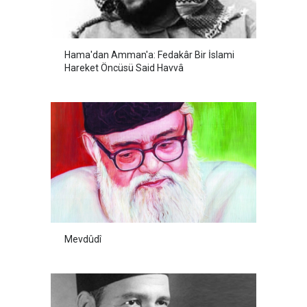
Hama'dan Amman'a: Fedakâr Bir İslami
Hareket Öncüsü Said Havvâ
Mevdûdî