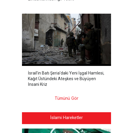
İsrail’in Batı Şeria’daki Yeni İşgal Hamlesi,
Kağıt Üstündeki Ateşkes ve Büyüyen
İnsani Kriz
Tümünü Gör
İslami Hareketler