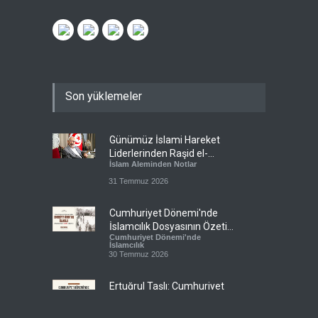
Son yüklemeler
Günümüz İslami Hareket
Liderlerinden Raşid el-
İslam Aleminden Notlar
Gannuşi’ye Seküler Faşizmin
Zindanlarında Ağır Tecrit
31 Temmuz 2026
Cumhuriyet Dönemi'nde
İslamcılık Dosyasının Özeti
Cumhuriyet Dönemi'nde
Sizlerle!
İslamcılık
30 Temmuz 2026
Ertuğrul Taşlı: Cumhuriyet
Dönemi İslamcılığının en
Cumhuriyet Dönemi'nde
büyük başarısı, bu
İslamcılık