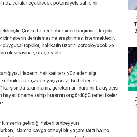
az yaralar açabilecek potansiyele sahip bir
D
T
ekilmiştir. Çünkü haber haberciden bağımsız değildir.
B
ir haberin derinlemesine araştırılması istenmektedir.
k duygusal tepkiler, hakikatin üzerini perdeleyecek ve
ları oluşmasına yol açacaktır.
tanığıyız. Haberin, hakikati ters yüz eden algı
kullanıldığı bir çağda yaşıyoruz. Bu haber ağı
” karşısında takınmamız gereken arı-duru bir bakış açısı
in hayati öneme sahip Kuran’ın öngördüğü temel ilkeler
D
ız.
G
r kimsenin getirdiği haberi tebbeyyün
erken, İslam’la kavga etmeyi bir yaşam tarzı haline