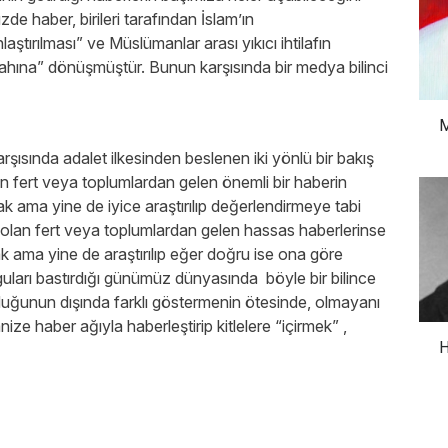
e haber, birileri tarafından İslam’ın
aştırılması” ve Müslümanlar arası yıkıcı ihtilafın
ilahına” dönüşmüştür. Bunun karşısında bir medya bilinci
M
şısında adalet ilkesinden beslenen iki yönlü bir bakış
man fert veya toplumlardan gelen önemli bir haberin
k ama yine de iyice araştırılıp değerlendirmeye tabi
e olan fert veya toplumlardan gelen hassas haberlerinse
k ama yine de araştırılıp eğer doğru ise ona göre
guları bastırdığı günümüz dünyasında böyle bir bilince
olduğunun dışında farklı göstermenin ötesinde, olmayanı
e haber ağıyla haberleştirip kitlelere “içirmek” ,
H