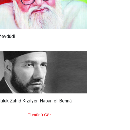
evdûdî
aluk Zahid Kızılyer: Hasan el-Bennâ
Tümünü Gör