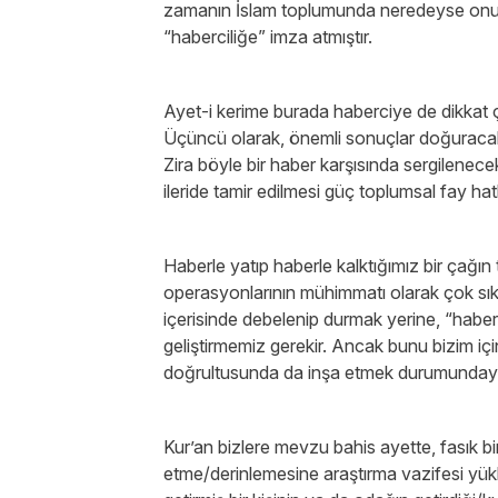
zamanın İslam toplumunda neredeyse onulm
“haberciliğe” imza atmıştır.
Ayet-i kerime burada haberciye de dikkat ç
Üçüncü olarak, önemli sonuçlar doğuracak b
Zira böyle bir haber karşısında sergilenece
ileride tamir edilmesi güç toplumsal fay hat
Haberle yatıp haberle kalktığımız bir çağın 
operasyonlarının mühimmatı olarak çok sık 
içerisinde debelenip durmak yerine, “haber
geliştirmemiz gerekir. Ancak bunu bizim iç
doğrultusunda da inşa etmek durumunday
Kur’an bizlere mevzu bahis ayette, fasık bi
etme/derinlemesine araştırma vazifesi yükl