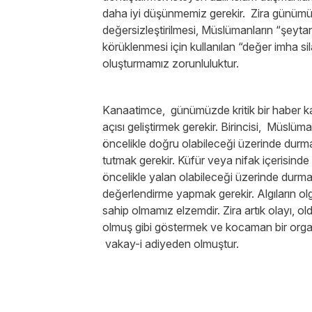
daha iyi düşünmemiz gerekir. Zira günümüzd
değersizleştirilmesi, Müslümanların “şeytanl
körüklenmesi için kullanılan “değer imha s
oluşturmamız zorunluluktur.
Kanaatimce, günümüzde kritik bir haber kar
açısı geliştirmek gerekir. Birincisi, Müslü
öncelikle doğru olabileceği üzerinde durma
tutmak gerekir. Küfür veya nifak içerisind
öncelikle yalan olabileceği üzerinde durma
değerlendirme yapmak gerekir. Algıların ol
sahip olmamız elzemdir. Zira artık olayı, 
olmuş gibi göstermek ve kocaman bir organiz
vakay-i adiyeden olmuştur.