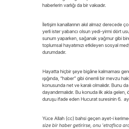
haberlerin varlığı da bir vakıadır.
İletişim kanallarının akıl almaz derecede ç
yerli ister yabancı olsun yedi-yirmi dört us
sunum yaparken, sağanak yağmur gibi bi
toplumsal hayatımızı etkileyen sosyal medy
durumdadır.
Hayatta hiçbir şeye bigâne kalmaması gere
ışığında, “haber” gibi önemli bir mevzu ha
konusunda net ve karalı olmalıdır. Bunu da 
dayandırmalıdır. Bu konuda ilk akla gelen, 
duruşu ifade eden Hucurat suresinin 6. aye
Yüce Allah (cc) bahsi geçen ayet-i kerime
size bir haber getirirse, onu 'etraflıca a