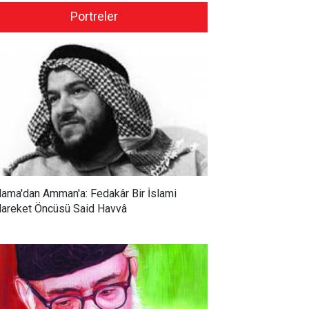
Portreler
ama'dan Amman'a: Fedakâr Bir İslami
areket Öncüsü Said Havvâ