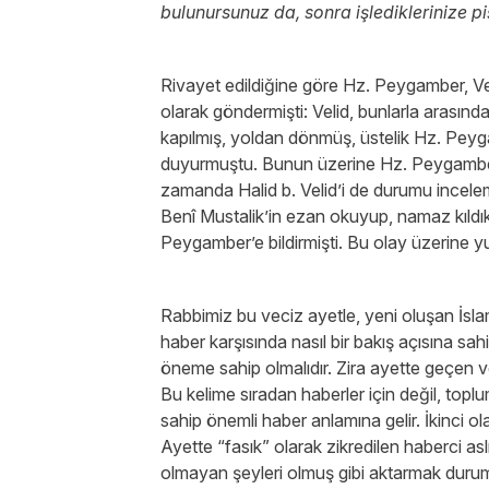
bulunursunuz da, sonra işlediklerinize 
Rivayet edildiğine göre Hz. Peygamber, Ve
olarak göndermişti: Velid, bunlarla arasın
kapılmış, yoldan dönmüş, üstelik Hz. Peygam
duyurmuştu. Bunun üzerine Hz. Peygamber 
zamanda Halid b. Velid’i de durumu incele
Benî Mustalik’in ezan okuyup, namaz kıldıkla
Peygamber’e bildirmişti. Bu olay üzerine yuk
Rabbimiz bu veciz ayetle, yeni oluşan İsla
haber karşısında nasıl bir bakış açısına sah
öneme sahip olmalıdır. Zira ayette geçen ve
Bu kelime sıradan haberler için değil, topl
sahip önemli haber anlamına gelir. İkinci ola
Ayette “fasık” olarak zikredilen haberci asl
olmayan şeyleri olmuş gibi aktarmak duru