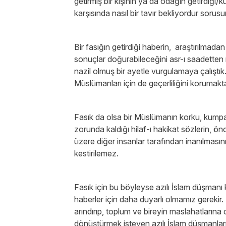
getirmiş bir kişinin ya da odağın getirdiği/k
karşısında nasıl bir tavır bekliyordur soru
Bir fasığın getirdiği haberin, araştırılmad
sonuçlar doğurabileceğini asr-ı saadetten 
nazil olmuş bir ayetle vurgulamaya çalıştık
Müslümanları için de geçerliliğini korumakta
Fasık da olsa bir Müslümanın korku, kumpas
zorunda kaldığı hilaf-ı hakikat sözlerin, ö
üzere diğer insanlar tarafından inanılmasını
kestirilemez.
Fasık için bu böyleyse azılı İslam düşmanı k
haberler için daha duyarlı olmamız gerekir.
arındırıp, toplum ve bireyin maslahatların
dönüştürmek isteyen azılı İslam düşmanların