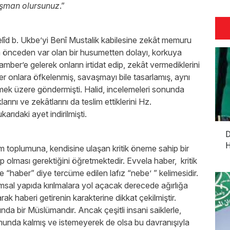
pişman olursunuz
.”
lîd b. Ukbe’yi Benî Mustalik kabilesine zekât memuru
da önceden var olan bir husumetten dolayı, korkuya
ber’e gelerek onların irtidat edip, zekât vermediklerini
onlara öfkelenmiş, savaşmayı bile tasarlamış, aynı
mek üzere göndermişti. Halid, incelemeleri sonunda
rını ve zekâtlarını da teslim ettiklerini Hz.
arıdaki ayet indirilmişti.
D
H
m toplumuna, kendisine ulaşan kritik öneme sahip bir
ip olması gerektiğini öğretmektedir. Evvela haber, kritik
 “haber” diye tercüme edilen lafız “nebe’ ” kelimesidir.
umsal yapıda kırılmalara yol açacak derecede ağırlığa
rak haberi getirenin karakterine dikkat çekilmiştir.
ında bir Müslümandır. Ancak çeşitli insani saiklerle,
munda kalmış ve istemeyerek de olsa bu davranışıyla