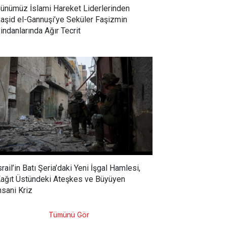
ünümüz İslami Hareket Liderlerinden
aşid el-Gannuşi’ye Seküler Faşizmin
indanlarında Ağır Tecrit
srail’in Batı Şeria’daki Yeni İşgal Hamlesi,
ağıt Üstündeki Ateşkes ve Büyüyen
nsani Kriz
Tümünü Gör