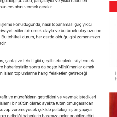
urguladığı çözücü, parçalayıcı ve yıkıcı haberleri
sunun cevabını vermek gerekir.
an işleme konulduğunda, nasıl toparlaması güç yıkıcı
rivayet edilen bir örnek olayla ve bu örnek olay üzerine
. Bu tehlikeli durum, her asırda olduğu gibi zamanımızın
dır.
, şantaj ve tehdit gibi çeşitli sebeplerle söylenmek
nce haberleştirilip sonra da başta Müslümanlar olmak
n İslam toplumlarına hangi felaketleri getireceği
H
H
afir ve münafıkların getirdikleri ve yaymak istedikleri
 İslam’ı bir bütün olarak ayakta tutan omurgasından
a cevap veremeyecek şekilde pelteleşmiş bir yapıya
ın getirdiği haberlerin başımıza neler açabileceğini