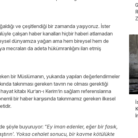
G
R
Z
oğaldığı ve çeşitlendiği bir zamanda yaşıyoruz. İster
ulüyle çalışan haber kanalları hiçbir haberi atlamadan
reysel dünyamıza yağan ama hem bireysel hem de
a mecraları da adeta hükümranlığını ilan etmiş
ken bir Müslümanın, yukarıda yapılan değerlendirmeler
kkında takınması gereken tavrın ne olması gerektiği
hayat kitabı Kur’an-ı Kerim’in sağlam referenslarına
önemli bir haber karşısında takınmamız gereken ilkesel
İ
tidir.
K
İ
de şöyle buyuruyor: “
Ey iman edenler, eğer bir fasık,
raştırın'. Yoksa cehalet sonucu, bir kavme kötülükte