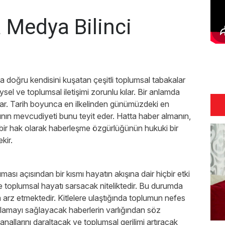
 Medya Bilinci
ğa doğru kendisini kuşatan çeşitli toplumsal tabakalar
ysel ve toplumsal iletişimi zorunlu kılar. Bir anlamda
ar. Tarih boyunca en ilkelinden günümüzdeki en
ının mevcudiyeti bunu teyit eder. Hatta haber almanın,
 bir hak olarak haberleşme özgürlüğünün hukuki bir
kir.
ası açısından bir kısmı hayatın akışına dair hiçbir etki
e toplumsal hayatı sarsacak niteliktedir. Bu durumda
 arz etmektedir. Kitlelere ulaştığında toplumun nefes
hlamayı sağlayacak haberlerin varlığından söz
allarını daraltacak ve toplumsal gerilimi artıracak