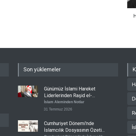
H
Son yüklemeler
K
H
Günümüz İslami Hareket
Liderlerinden Raşid el-
D
Gannuşi’ye Seküler Faşizmin
İslam Aleminden Notlar
Zindanlarında Ağır Tecrit
31 Temmuz 2026
R
Cumhuriyet Dönemi'nde
İs
İslamcılık Dosyasının Özeti