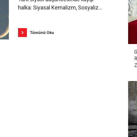
halka: Siyasal Kemalizm, Sosyalizm
ve İslamcılık / Yasin Aktay
Tümünü Oku
G
R
Z