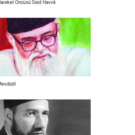
areket Öncüsü Said Havvâ
evdûdî