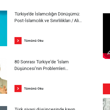
Türkiye’de İslamcılığın Dönüşümü:
Post-İslamcılık ve Sınırlılıkları / Ali
Kaya
Tümünü Oku
80 Sonrası Türkiye'de 'İslam
Düşüncesi'nin Problemleri
'Modernist İslam' Söyleminin
Eleştirisi / Mehmed Kürşat Atalar
Tümünü Oku
Türk siyasi düşüncesinde kayıp