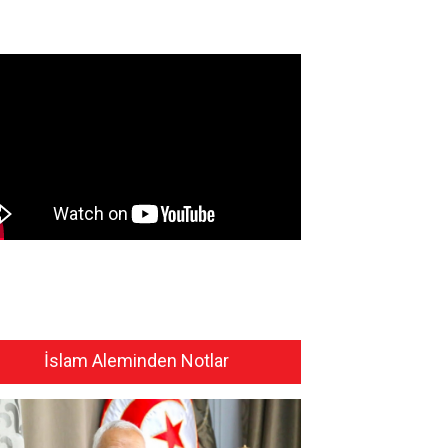
İslam Aleminden Notlar