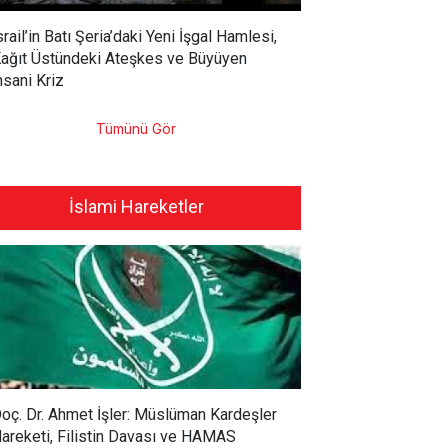
srail’in Batı Şeria’daki Yeni İşgal Hamlesi,
ağıt Üstündeki Ateşkes ve Büyüyen
nsani Kriz
Tümünü Gör
İslami Hareketler
oç. Dr. Ahmet İşler: Müslüman Kardeşler
areketi, Filistin Davası ve HAMAS