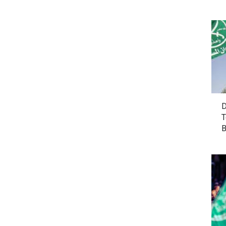
D
T
B