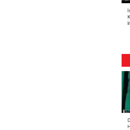
İ
K
İ
D
H