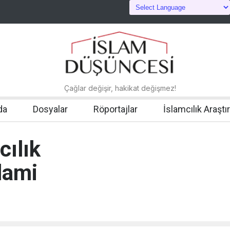
Çağlar değişir, hakikat değişmez!
da
Dosyalar
Röportajlar
İslamcılık Araştı
cılık
lami