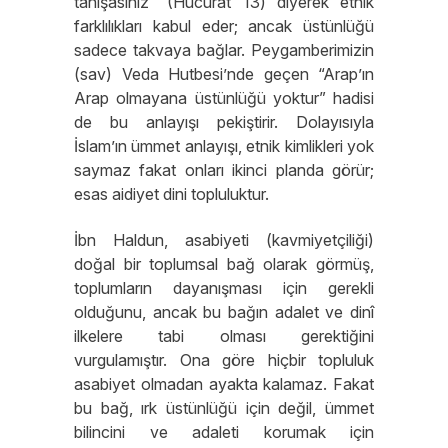
tanışasınız” (Hucurât 13) diyerek etnik
farklılıkları kabul eder; ancak üstünlüğü
sadece takvaya bağlar. Peygamberimizin
(sav) Veda Hutbesi’nde geçen “Arap’ın
Arap olmayana üstünlüğü yoktur” hadisi
de bu anlayışı pekiştirir. Dolayısıyla
İslam’ın ümmet anlayışı, etnik kimlikleri yok
saymaz fakat onları ikinci planda görür;
esas aidiyet dini topluluktur.
İbn Haldun, asabiyeti (kavmiyetçiliği)
doğal bir toplumsal bağ olarak görmüş,
toplumların dayanışması için gerekli
olduğunu, ancak bu bağın adalet ve dinî
ilkelere tabi olması gerektiğini
vurgulamıştır. Ona göre hiçbir topluluk
asabiyet olmadan ayakta kalamaz. Fakat
bu bağ, ırk üstünlüğü için değil, ümmet
bilincini ve adaleti korumak için