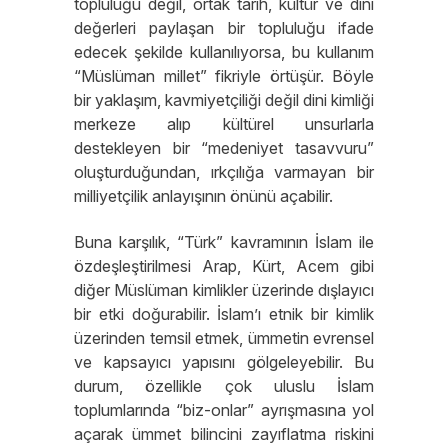
topluluğu değil, ortak tarih, kültür ve dini
değerleri paylaşan bir topluluğu ifade
edecek şekilde kullanılıyorsa, bu kullanım
“Müslüman millet” fikriyle örtüşür. Böyle
bir yaklaşım, kavmiyetçiliği değil dini kimliği
merkeze alıp kültürel unsurlarla
destekleyen bir “medeniyet tasavvuru”
oluşturduğundan, ırkçılığa varmayan bir
milliyetçilik anlayışının önünü açabilir.
Buna karşılık, “Türk” kavramının İslam ile
özdeşleştirilmesi Arap, Kürt, Acem gibi
diğer Müslüman kimlikler üzerinde dışlayıcı
bir etki doğurabilir. İslam’ı etnik bir kimlik
üzerinden temsil etmek, ümmetin evrensel
ve kapsayıcı yapısını gölgeleyebilir. Bu
durum, özellikle çok uluslu İslam
toplumlarında “biz-onlar” ayrışmasına yol
açarak ümmet bilincini zayıflatma riskini