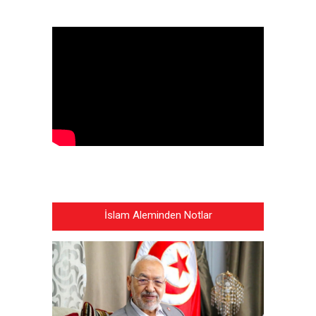
İslam Aleminden Notlar