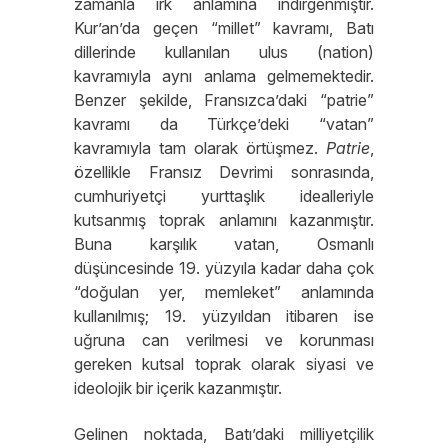
zamanla ırk anlamına indirgenmiştir.
Kur’an’da geçen “millet” kavramı, Batı
dillerinde kullanılan ulus (nation)
kavramıyla aynı anlama gelmemektedir.
Benzer şekilde, Fransızca’daki “patrie”
kavramı da Türkçe’deki “vatan”
kavramıyla tam olarak örtüşmez.
Patrie
,
özellikle Fransız Devrimi sonrasında,
cumhuriyetçi yurttaşlık idealleriyle
kutsanmış toprak anlamını kazanmıştır.
Buna karşılık vatan, Osmanlı
düşüncesinde 19. yüzyıla kadar daha çok
“doğulan yer, memleket” anlamında
kullanılmış; 19. yüzyıldan itibaren ise
uğruna can verilmesi ve korunması
gereken kutsal toprak olarak siyasi ve
ideolojik bir içerik kazanmıştır.
Gelinen noktada, Batı’daki milliyetçilik