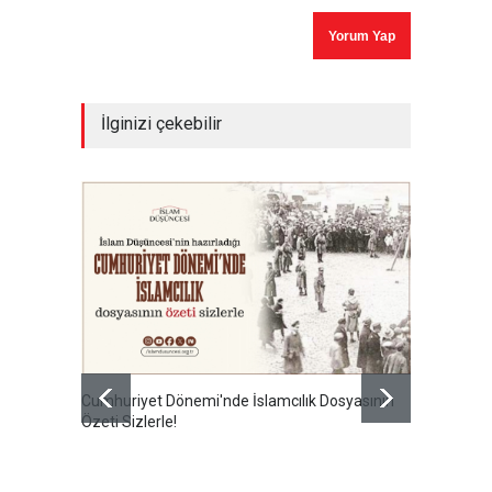
İlginizi çekebilir
Cumhuriyet Dönemi'nde İslamcılık Dosyasının
Ertuğru
Özeti Sizlerle!
en büyü
kamusal