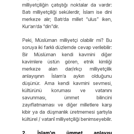
milliyetçiliğin çatıştığı noktalar da vardır:
Batı milliyetçiliği sekülerdir, İslam ise dini
merkeze alır; Batı’da millet “ulus” iken,
Kur’an’da “din”dir.
Peki, Müslüman milliyetçi olabilir mi? Bu
soruya iki farklı düzlemde cevap verilebilir:
Bir Müslüman kendi kavmini diğer
kavimlere üstün gören, etnik kimliği
merkeze alan dar/ırkçı milliyetçilik
anlayışının İslam’a aykırı olduğunu
düşünür. Ama kendi kavmini sevmesi,
kültürünü koruması ve vatanını
savunması, ümmet bilincini
zayıflatmaması ve diğer milletlere karşı
kibir ya da düşmanlık üretmemesi şartıyla
kültürel / vatanî milliyetçiliği benimseyebilir.
2.
İslam’ın ümmet anlayışı