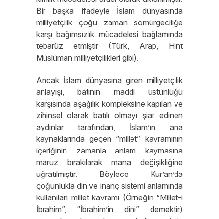
Bir başka ifadeyle İslam dünyasında
milliyetçilik çoğu zaman sömürgeciliğe
karşı bağımsızlık mücadelesi bağlamında
tebarüz etmiştir (Türk, Arap, Hint
Müslüman milliyetçilikleri gibi).
Ancak İslam dünyasına giren milliyetçilik
anlayışı, batının maddi üstünlüğü
karşısında aşağılık kompleksine kapılan ve
zihinsel olarak batılı olmayı şiar edinen
aydınlar tarafından, İslam’ın ana
kaynaklarında geçen “millet” kavramının
içeriğinin zamanla anlam kaymasına
maruz bırakılarak mana değişikliğine
uğratılmıştır. Böylece Kur’an’da
çoğunlukla din ve inanç sistemi anlamında
kullanılan millet kavramı (Örneğin “Millet-i
İbrahim”, “İbrahim’in dini” demektir)