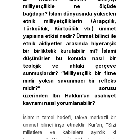
milliyetçilikle ne ölçüde
bağdaşır? İslam dünyasında
yükselen
etnik milliyetçiliklerin (Arapçılık,
Türkçülük, Kürtçülük vb.) ümmet
yapısına etkisi nedir? Ümmet bilinci ile
etnik aidiyetler arasında hiyerarşik
bir birliktelik kurulabilir mi? İslami
düşünürler bu konuda nasıl bir
teolojik ve ahlaki çerçeve
sunmuşlardır? “Milliyetçilik bir fitne
midir yoksa savunmacı bir refleks
midir?” sorusu
üzerinden İbn Haldun’un asabiyet
kavramı nasıl yorumlanabilir?
İslam’ın temel hedefi, takva merkezli bir
ümmet bilinci inşa etmektir. Kur’an, “Sizi
milletlere ve kabilelere ayırdık ki