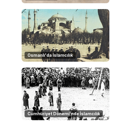
Osmanlı'da İslamcılık
Cumhuriyet Dönemi'nde İslamcılık