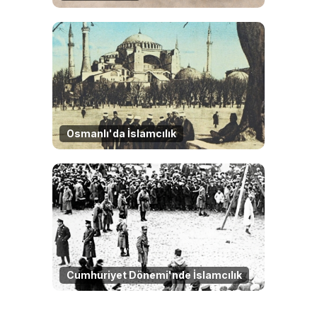
Osmanlı'da İslamcılık
Cumhuriyet Dönemi'nde İslamcılık