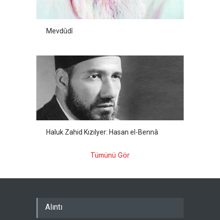
Mevdûdî
Haluk Zahid Kızılyer: Hasan el-Bennâ
Tümünü Gör
Alıntı