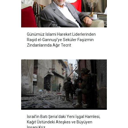
Günümüz İslami Hareket Liderlerinden
Raşid el-Gannuşi’ye Seküler Faşizmin
Zindanlarında Ağır Tecrit
İsrail’in Batı Şeria’daki Yeni İşgal Hamlesi,
Kağıt Üstündeki Ateşkes ve Büyüyen
İnsani Kriz