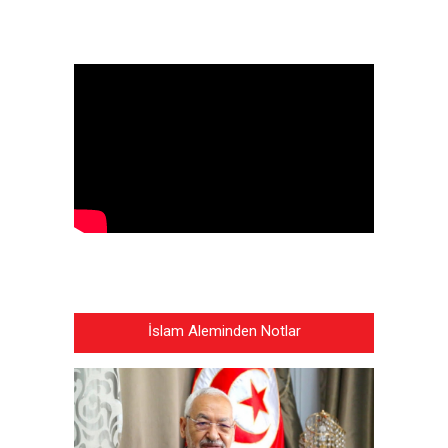
İslam Aleminden Notlar