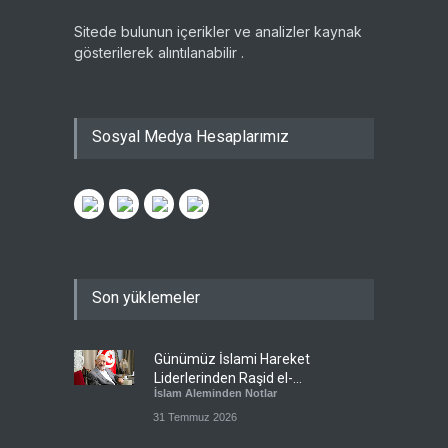
Sitede bulunun içerikler ve analizler kaynak
gösterilerek alıntılanabilir .
Sosyal Medya Hesaplarımız
Son yüklemeler
Günümüz İslami Hareket
Liderlerinden Raşid el-
İslam Aleminden Notlar
Gannuşi’ye Seküler Faşizmin
Zindanlarında Ağır Tecrit
31 Temmuz 2026