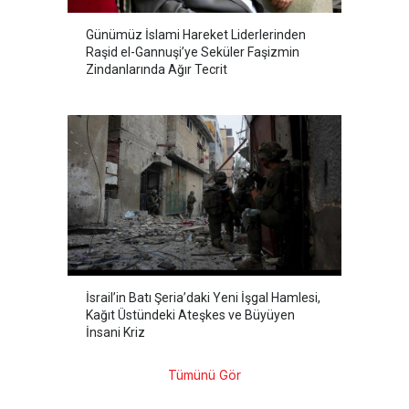
Günümüz İslami Hareket Liderlerinden
Raşid el-Gannuşi’ye Seküler Faşizmin
Zindanlarında Ağır Tecrit
İsrail’in Batı Şeria’daki Yeni İşgal Hamlesi,
Kağıt Üstündeki Ateşkes ve Büyüyen
İnsani Kriz
Tümünü Gör