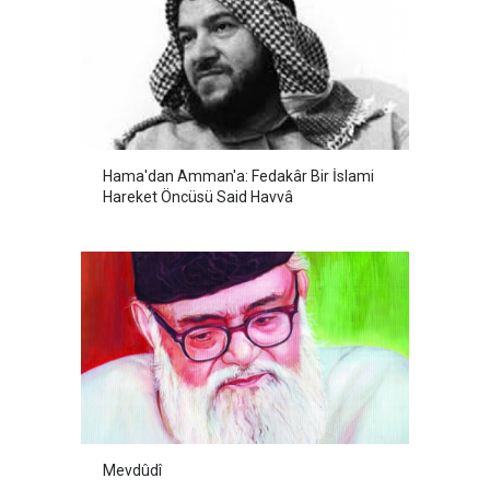
Hama'dan Amman'a: Fedakâr Bir İslami
Hareket Öncüsü Said Havvâ
Mevdûdî