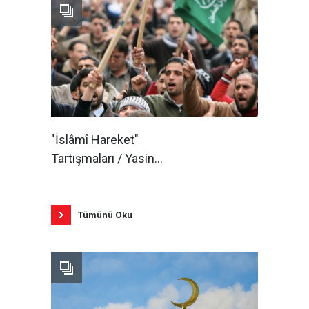
"İslâmî Hareket"
Tartışmaları / Yasin
Aktay
Tümünü Oku