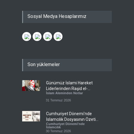
Sosyal Medya Hesaplarımız
Son yüklemeler
Günümüz İslami Hareket
Liderlerinden Raşid el-
İslam Aleminden Notlar
Gannuşi’ye Seküler Faşizmin
Zindanlarında Ağır Tecrit
31 Temmuz 2026
Cumhuriyet Dönemi'nde
İslamcılık Dosyasının Özeti
Cumhuriyet Dönemi'nde
Sizlerle!
İslamcılık
30 Temmuz 2026