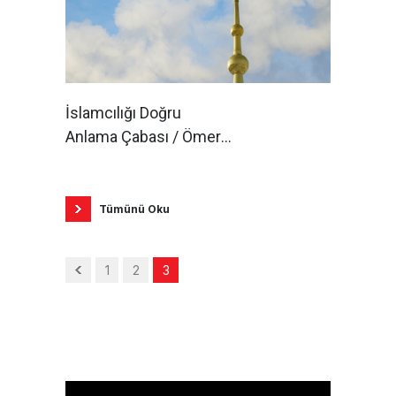
İslamcılığı Doğru
Anlama Çabası / Ömer
Kantarcı
Tümünü Oku
1
2
3