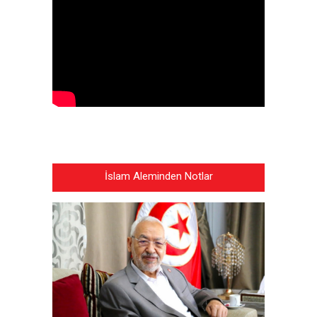
İslam Aleminden Notlar