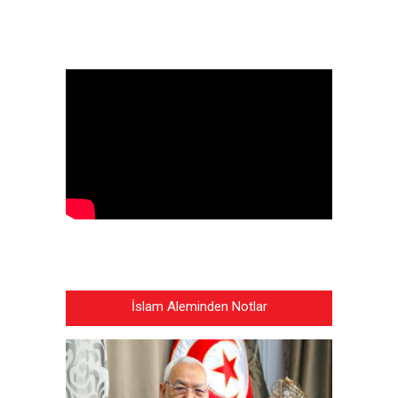
İslam Aleminden Notlar