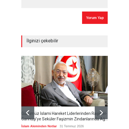
İlginizi çekebilir
Günümüz İslami Hareket Liderlerinden Raşid el-
Cumhur
Gannuşi’ye Seküler Faşizmin Zindanlarında Ağır
Özeti S
Tecrit
İslam Aleminden Notlar
31 Temmuz 2026
Cumhuri