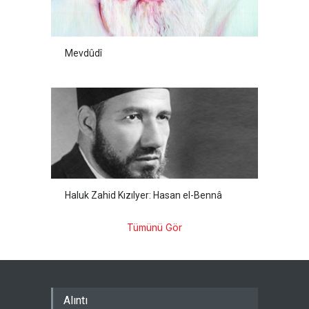
Mevdûdî
Haluk Zahid Kızılyer: Hasan el-Bennâ
Tümünü Gör
Alıntı