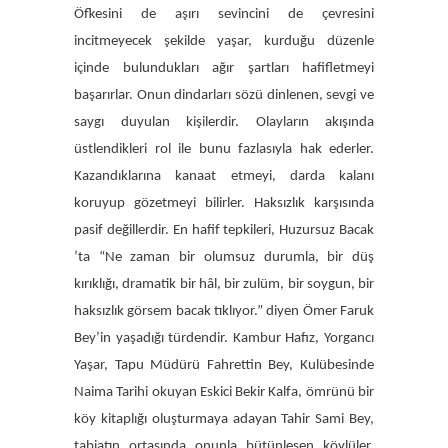
Öfkesini de aşırı sevincini de çevresini
incitmeyecek şekilde yaşar, kurduğu düzenle
içinde bulundukları ağır şartları hafifletmeyi
başarırlar. Onun dindarları sözü dinlenen, sevgi ve
saygı duyulan kişilerdir. Olayların akışında
üstlendikleri rol ile bunu fazlasıyla hak ederler.
Kazandıklarına kanaat etmeyi, darda kalanı
koruyup gözetmeyi bilirler. Haksızlık karşısında
pasif değillerdir. En hafif tepkileri, Huzursuz Bacak
’ta “Ne zaman bir olumsuz durumla, bir düş
kırıklığı, dramatik bir hâl, bir zulüm, bir soygun, bir
haksızlık görsem bacak tıklıyor.” diyen Ömer Faruk
Bey’in yaşadığı türdendir. Kambur Hafız, Yorgancı
Yaşar, Tapu Müdürü Fahrettin Bey, Kulübesinde
Naima Tarihi okuyan Eskici Bekir Kalfa, ömrünü bir
köy kitaplığı oluşturmaya adayan Tahir Sami Bey,
tabiatın ortasında onunla bütünleşen köylüler,