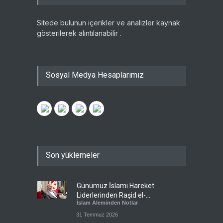
Sitede bulunun içerikler ve analizler kaynak
gösterilerek alıntılanabilir .
Sosyal Medya Hesaplarımız
Son yüklemeler
Günümüz İslami Hareket
Liderlerinden Raşid el-
İslam Aleminden Notlar
Gannuşi’ye Seküler Faşizmin
Zindanlarında Ağır Tecrit
31 Temmuz 2026