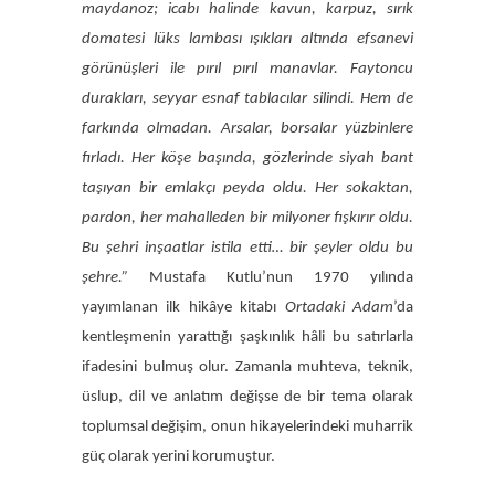
maydanoz; icabı halinde kavun, karpuz, sırık
domatesi lüks lambası ışıkları altında efsanevi
görünüşleri ile pırıl pırıl manavlar. Faytoncu
durakları, seyyar esnaf tablacılar silindi. Hem de
farkında olmadan. Arsalar, borsalar yüzbinlere
fırladı. Her köşe başında, gözlerinde siyah bant
taşıyan bir emlakçı peyda oldu. Her sokaktan,
pardon, her mahalleden bir milyoner fışkırır oldu.
Bu şehri inşaatlar istila etti… bir şeyler oldu bu
şehre.”
Mustafa Kutlu’nun 1970 yılında
yayımlanan ilk hikâye kitabı
Ortadaki Adam
’da
kentleşmenin yarattığı şaşkınlık hâli bu satırlarla
ifadesini bulmuş olur. Zamanla muhteva, teknik,
üslup, dil ve anlatım değişse de bir tema olarak
toplumsal değişim, onun hikayelerindeki muharrik
güç olarak yerini korumuştur.