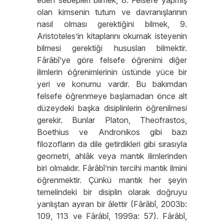
eden sebepleri bilmek, 8. Felsefe yapmış
olan kimsenin tutum ve davranışlarının
nasıl olması gerektiğini bilmek, 9.
Aristoteles’in kitaplarını okumak isteyenin
bilmesi gerektiği hususları bilmektir.
Fârâbî’ye göre felsefe öğrenimi diğer
ilimlerin öğrenimlerinin üstünde yüce bir
yeri ve konumu vardır. Bu bakımdan
felsefe öğrenmeye başlamadan önce alt
düzeydeki başka disiplinlerin öğrenilmesi
gerekir. Bunlar Platon, Theofrastos,
Boethius ve Andronikos gibi bazı
filozofların da dile getirdikleri gibi sırasıyla
geometri, ahlâk veya mantık ilimlerinden
biri olmalıdır. Fârâbî’nin tercihi mantık ilmini
öğrenmektir. Çünkü mantık her şeyin
temelindeki bir disiplin olarak doğruyu
yanlıştan ayıran bir âlettir (Fârâbî, 2003b:
109, 113 ve Fârâbî, 1999a: 57). Fârâbî,