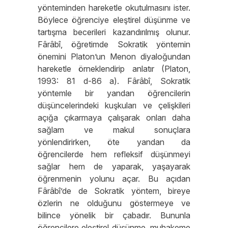
yönteminden hareketle okutulmasını ister.
Böylece öğrenciye eleştirel düşünme ve
tartışma becerileri kazandırılmış olunur.
Fârâbî, öğretimde Sokratik yöntemin
önemini Platon’un Menon diyaloğundan
hareketle örneklendirip anlatır (Platon,
1993: 81 d-86 a). Fârâbî, Sokratik
yöntemle bir yandan öğrencilerin
düşüncelerindeki kuşkuları ve çelişkileri
açığa çıkarmaya çalışarak onları daha
sağlam ve makul sonuçlara
yönlendirirken, öte yandan da
öğrencilerde hem refleksif düşünmeyi
sağlar hem de yaparak, yaşayarak
öğrenmenin yolunu açar. Bu açıdan
Fârâbî’de de Sokratik yöntem, bireye
özlerin ne olduğunu göstermeye ve
bilince yönelik bir çabadır. Bununla
öğrencilere eleştirel düşünme, muhakeme