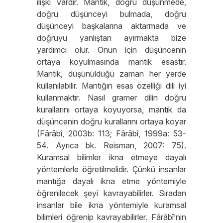
ilişki vardır. Mantık, doğru düşünmede,
doğru düşünceyi bulmada, doğru
düşünceyi başkalarına aktarmada ve
doğruyu yanlıştan ayırmakta bize
yardımcı olur. Onun için düşüncenin
ortaya koyulmasında mantık esastır.
Mantık, düşünüldüğü zaman her yerde
kullanılabilir. Mantığın esas özelliği dili iyi
kullanmaktır. Nasıl gramer dilin doğru
kurallarını ortaya koyuyorsa, mantık da
düşüncenin doğru kurallarını ortaya koyar
(Fârâbî, 2003b: 113; Fârâbî, 1999a: 53-
54. Ayrıca bk. Reisman, 2007: 75).
Kuramsal bilimler ikna etmeye dayalı
yöntemlerle öğretilmelidir. Çünkü insanlar
mantığa dayalı ikna etme yöntemiyle
öğrenilecek şeyi kavrayabilirler. Sıradan
insanlar bile ikna yöntemiyle kuramsal
bilimleri öğrenip kavrayabilirler. Fârâbî’nin