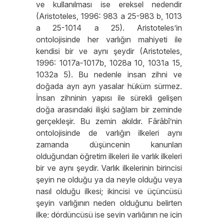
ve kullanılması ise ereksel nedendir
(Aristoteles, 1996: 983 a 25-983 b, 1013
a 25-1014 a 25). Aristoteles’in
ontolojisinde her varlığın mahiyeti ile
kendisi bir ve aynı şeydir (Aristoteles,
1996: 1017a-1017b, 1028a 10, 1031a 15,
1032a 5). Bu nedenle insan zihni ve
doğada ayrı ayrı yasalar hüküm sürmez.
İnsan zihninin yapısı ile sürekli gelişen
doğa arasındaki ilişki sağlam bir zeminde
gerçekleşir. Bu zemin akıldır. Fârâbî’nin
ontolojisinde de varlığın ilkeleri aynı
zamanda düşüncenin kanunları
olduğundan öğretim ilkeleri ile varlık ilkeleri
bir ve aynı şeydir. Varlık ilkelerinin birincisi
şeyin ne olduğu ya da neyle olduğu veya
nasıl olduğu ilkesi; ikincisi ve üçüncüsü
şeyin varlığının neden olduğunu belirten
ilke; dördüncüsü ise şeyin varlığının ne için