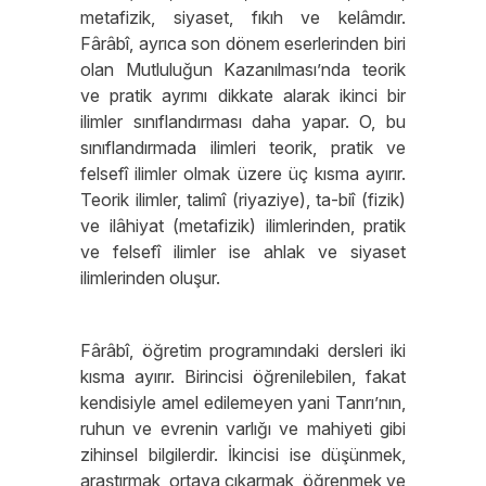
metafizik, siyaset, fıkıh ve kelâmdır.
Fârâbî, ayrıca son dönem eserlerinden biri
olan Mutluluğun Kazanılması’nda teorik
ve pratik ayrımı dikkate alarak ikinci bir
ilimler sınıflandırması daha yapar. O, bu
sınıflandırmada ilimleri teorik, pratik ve
felsefî ilimler olmak üzere üç kısma ayırır.
Teorik ilimler, talimî (riyaziye), ta-biî (fizik)
ve ilâhiyat (metafizik) ilimlerinden, pratik
ve felsefî ilimler ise ahlak ve siyaset
ilimlerinden oluşur.
Fârâbî, öğretim programındaki dersleri iki
kısma ayırır. Birincisi öğrenilebilen, fakat
kendisiyle amel edilemeyen yani Tanrı’nın,
ruhun ve evrenin varlığı ve mahiyeti gibi
zihinsel bilgilerdir. İkincisi ise düşünmek,
araştırmak, ortaya çıkarmak, öğrenmek ve