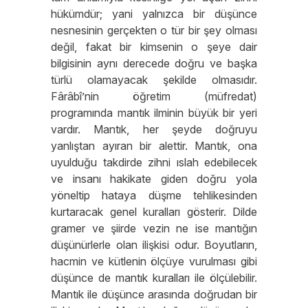
hükümdür; yani yalnızca bir düşünce
nesnesinin gerçekten o tür bir şey olması
değil, fakat bir kimsenin o şeye dair
bilgisinin aynı derecede doğru ve başka
türlü olamayacak şekilde olmasıdır.
Fârâbî’nin öğretim (müfredat)
programında mantık ilminin büyük bir yeri
vardır. Mantık, her şeyde doğruyu
yanlıştan ayıran bir alettir. Mantık, ona
uyulduğu takdirde zihni ıslah edebilecek
ve insanı hakikate giden doğru yola
yöneltip hataya düşme tehlikesinden
kurtaracak genel kuralları gösterir. Dilde
gramer ve şiirde vezin ne ise mantığın
düşünürlerle olan ilişkisi odur. Boyutların,
hacmin ve kütlenin ölçüye vurulması gibi
düşünce de mantık kuralları ile ölçülebilir.
Mantık ile düşünce arasında doğrudan bir