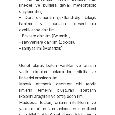
ilinekler ve bunlara dayalı meteorolojik
olayların ilmi,
- Dört elementin şekillendirdiği bileşik
isimlerin ve bunların bileşenlerinin
özelliklerine dair ilim,
- Bitkilere dair ilim (Botanik),
- Hayvanlara dair ilim (Zooloji).
- İlahiyat ilmi (Metafizik)
Genel olarak bütün varlıklar ve onların
varlık olmaları bakımından nitelik ve
ilintilerini araştıran ilim,
Mantık, aritmetik, geometri gibi teorik
ilimlerin temelini oluşturan ispatların
ilkelerini araştıran ve teftiş eden ilim,
Maddesiz tözleri, onların niteliklerini ve
yapısını, bütün varolanların en son ilkesi
olan Allah’ı, Allah’ın sıfatlarını, Allah-evren