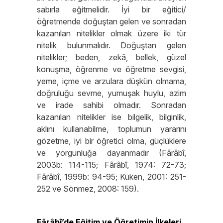
sabırla eğitmelidir. İyi bir eğitici/
öğretmende doğuştan gelen ve sonradan
kazanılan nitelikler olmak üzere iki tür
nitelik bulunmalıdır. Doğuştan gelen
nitelikler; beden, zekâ, bellek, güzel
konuşma, öğrenme ve öğretme sevgisi,
yeme, içme ve arzulara düşkün olmama,
doğruluğu sevme, yumuşak huylu, azim
ve irade sahibi olmadır. Sonradan
kazanılan nitelikler ise bilgelik, bilginlik,
aklını kullanabilme, toplumun yararını
gözetme, iyi bir öğretici olma, güçlüklere
ve yorgunluğa dayanmadır (Fârâbî,
2003b: 114-115; Fârâbî, 1974: 72-73;
Fârâbî, 1999b: 94-95; Küken, 2001: 251-
252 ve Sönmez, 2008: 159).
Fârâbî’de Eğitim ve Öğretimin İlkeleri