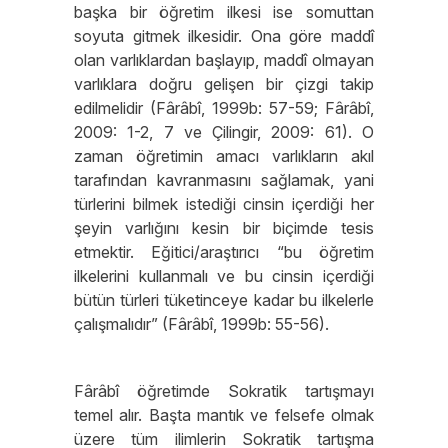
başka bir öğretim ilkesi ise somuttan
soyuta gitmek ilkesidir. Ona göre maddî
olan varlıklardan başlayıp, maddî olmayan
varlıklara doğru gelişen bir çizgi takip
edilmelidir (Fârâbî, 1999b: 57-59; Fârâbî,
2009: 1-2, 7 ve Çilingir, 2009: 61). O
zaman öğretimin amacı varlıkların akıl
tarafından kavranmasını sağlamak, yani
türlerini bilmek istediği cinsin içerdiği her
şeyin varlığını kesin bir biçimde tesis
etmektir. Eğitici/araştırıcı “bu öğretim
ilkelerini kullanmalı ve bu cinsin içerdiği
bütün türleri tüketinceye kadar bu ilkelerle
çalışmalıdır” (Fârâbî, 1999b: 55-56).
Fârâbî öğretimde Sokratik tartışmayı
temel alır. Başta mantık ve felsefe olmak
üzere tüm ilimlerin Sokratik tartışma