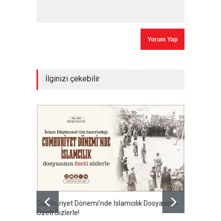
İlginizi çekebilir
Cumhuriyet Dönemi'nde İslamcılık Dosyasının
Ertuğru
Özeti Sizlerle!
en büyü