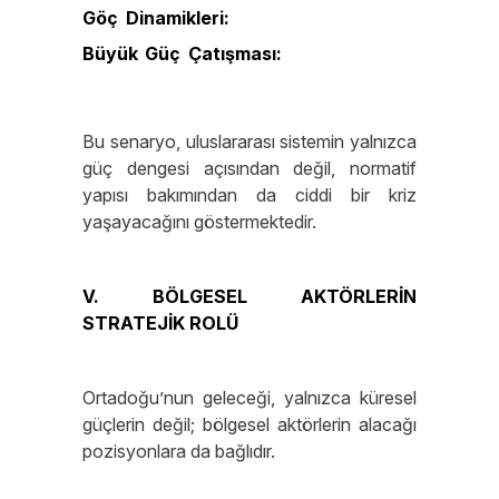
enflasyon baskısı
Göç Dinamikleri:
Yeni ve büyük ölçekli
mülteci hareketleri
Büyük Güç Çatışması:
ABD, Rusya ve
Çin’in doğrudan karşı karşıya gelme
ihtimali
Bu senaryo, uluslararası sistemin yalnızca
güç dengesi açısından değil, normatif
yapısı bakımından da ciddi bir kriz
yaşayacağını göstermektedir.
V. BÖLGESEL AKTÖRLERİN
STRATEJİK ROLÜ
Ortadoğu’nun geleceği, yalnızca küresel
güçlerin değil; bölgesel aktörlerin alacağı
pozisyonlara da bağlıdır.