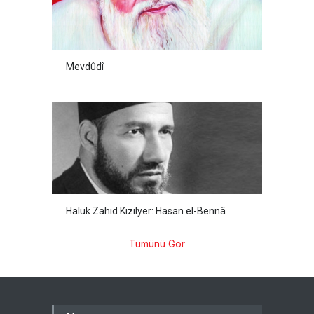
Mevdûdî
Haluk Zahid Kızılyer: Hasan el-Bennâ
Tümünü Gör