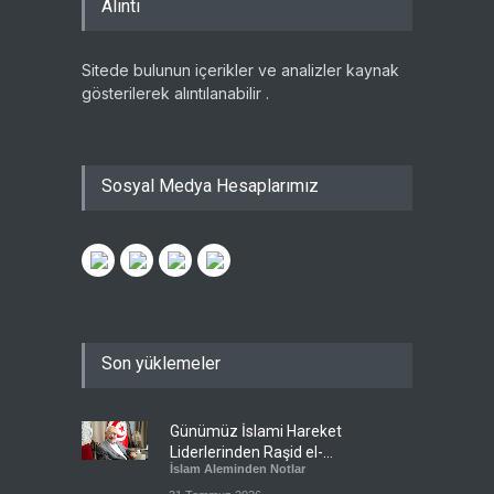
Alıntı
Sitede bulunun içerikler ve analizler kaynak
gösterilerek alıntılanabilir .
Sosyal Medya Hesaplarımız
Son yüklemeler
Günümüz İslami Hareket
Liderlerinden Raşid el-
İslam Aleminden Notlar
Gannuşi’ye Seküler Faşizmin
Zindanlarında Ağır Tecrit