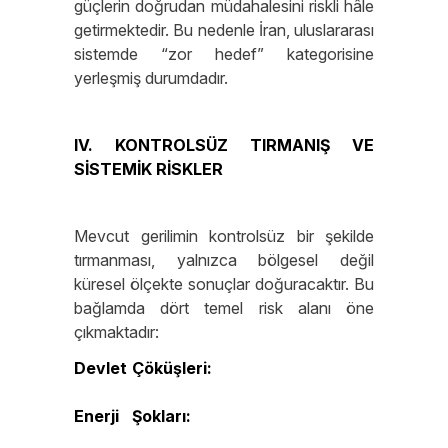
güçlerin doğrudan müdahalesini riskli hâle
getirmektedir. Bu nedenle İran, uluslararası
sistemde “zor hedef” kategorisine
yerleşmiş durumdadır.
IV. KONTROLSÜZ TIRMANIŞ VE
SİSTEMİK RİSKLER
Mevcut gerilimin kontrolsüz bir şekilde
tırmanması, yalnızca bölgesel değil
küresel ölçekte sonuçlar doğuracaktır. Bu
bağlamda dört temel risk alanı öne
çıkmaktadır:
Devlet Çöküşleri:
Suriye ve Lübnan gibi
kırılgan devletlerin tamamen işlevsiz hâle
gelmesi
Enerji Şokları:
Petrol ve doğal gaz
fiyatlarında sert dalgalanmalar, küresel