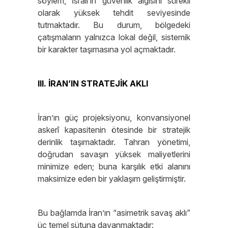
söylem, İsrail’in güvenlik algısını sürekli
olarak yüksek tehdit seviyesinde
tutmaktadır. Bu durum, bölgedeki
çatışmaların yalnızca lokal değil, sistemik
bir karakter taşımasına yol açmaktadır.
III. İRAN’IN STRATEJİK AKLI
İran’ın güç projeksiyonu, konvansiyonel
askerî kapasitenin ötesinde bir stratejik
derinlik taşımaktadır. Tahran yönetimi,
doğrudan savaşın yüksek maliyetlerini
minimize eden; buna karşılık etki alanını
maksimize eden bir yaklaşım geliştirmiştir.
Bu bağlamda İran’ın “asimetrik savaş aklı”
üç temel sütuna dayanmaktadır: