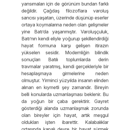
yansımaları için de görünüm bundan farklı
değildir. Çağdaş filozoflara varoluş
sancısı yaşatan, üzerinde düşünüp eserler
ortaya koymalarına neden olan gelişmeler
yine Batı’da yaşanmıştır. Varoluşçuluk,
Batı’nın kendi eliyle yoğurup şekillendirdiği
hayat formuna karşı gelişen itirazın
yükselen sesidir. Modernliğin bilindik
sonuçları Batılı toplumlarda derin
travmalar yaratmış, kendi gerçekleriyle bir
hesaplaşmaya girmelerine neden
olmuştur. Yirminci yüzyılda insanın elinden
alınan en kıymetli şey zamandır. Bireyin
belli konularda uzmanlaşması beklenir. Bu
da yoğun bir çaba gerektirir. Gayret
gösterdiği alanda uzmanlaşmak zorunda
olan bireyler için hayat, artık meşgul
oldukları işten ibarettir. Kalabalıklar
ortasında kapalı devre bir hayat sürmek