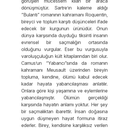
görüşleri mücessem kılan bir araca
dönüşmüştür. Sartre’ın kaleme aldığı
“Bulantı” romanının kahramanı Roquentin,
bireyci ve toplum karşıtı düşünceleri ifade
edecek bir kurgunun ürünüdür. Onun
dünya karşısında duyduğu tiksinti insanın
evrensel bir saçmalığın ortasında
olduğunu vurgular. Eser bu vurgusuyla
varoluşçuluğun kült kitaplarından biri olur.
Camus’un “Yabancı”sında da romanın
kahramanı Meusault üzerinden bireyin
topluma, kendine, ölümü kabul edecek
kadar hayata yabancılaşması anlatılır.
Onlara göre kişi yaşamına ve eylemlerine
yabancılaşmıştır. Ölümün gerçekliği
karşısında hayatın anlamı yoktur. Her şey
bir saçmalıktan ibarettir. İnsan doğasına
uygun düşmeyen hayat formuna itiraz
ederler. Birey, kendisine karşılıksız verilen