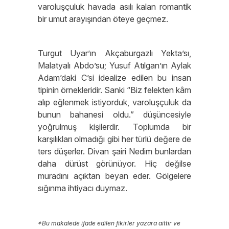
varoluşçuluk havada asılı kalan romantik
bir umut arayışından öteye geçmez.
Turgut Uyar’ın Akçaburgazlı Yekta’sı,
Malatyalı Abdo’su; Yusuf Atılgan’ın Aylak
Adam’daki C’si idealize edilen bu insan
tipinin örnekleridir. Sanki “Biz felekten kâm
alıp eğlenmek istiyorduk, varoluşçuluk da
bunun bahanesi oldu.” düşüncesiyle
yoğrulmuş kişilerdir. Toplumda bir
karşılıkları olmadığı gibi her türlü değere de
ters düşerler. Divan şairi Nedim bunlardan
daha dürüst görünüyor. Hiç değilse
muradını açıktan beyan eder. Gölgelere
sığınma ihtiyacı duymaz.
*Bu makalede ifade edilen fikirler yazara aittir ve