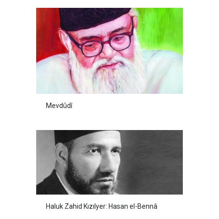
Mevdûdî
Haluk Zahid Kızılyer: Hasan el-Bennâ