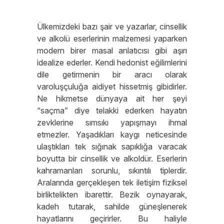
Ülkemizdeki bazı şair ve yazarlar, cinsellik
ve alkolü eserlerinin malzemesi yaparken
modern birer masal anlatıcısı gibi aşırı
idealize ederler. Kendi hedonist eğilimlerini
dile getirmenin bir aracı olarak
varoluşçuluğa aidiyet hissetmiş gibidirler.
Ne hikmetse dünyaya ait her şeyi
“saçma” diye telakki ederken hayatın
zevklerine sımsıkı yapışmayı ihmal
etmezler. Yaşadıkları kaygı neticesinde
ulaştıkları tek sığınak sapıklığa varacak
boyutta bir cinsellik ve alkoldür. Eserlerin
kahramanları sorunlu, sıkıntılı tiplerdir.
Aralarında gerçekleşen tek iletişim fiziksel
birliktelikten ibarettir. Bezik oynayarak,
kadeh tutarak, sahilde güneşlenerek
hayatlarını geçirirler. Bu haliyle