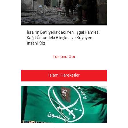
İsrail’in Batı Şeria’daki Yeni İşgal Hamlesi,
Kağıt Üstündeki Ateşkes ve Büyüyen
İnsani Kriz
Tümünü Gör
İslami Hareketler