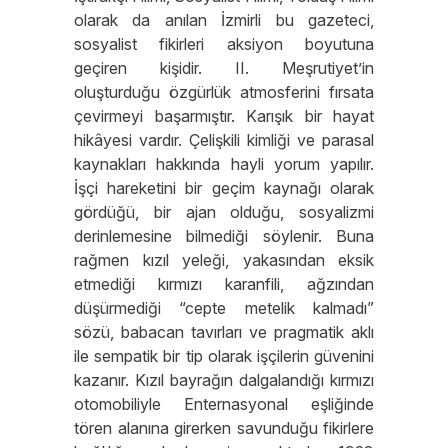
olarak da anılan İzmirli bu gazeteci,
sosyalist fikirleri aksiyon boyutuna
geçiren kişidir. II. Meşrutiyet’in
oluşturduğu özgürlük atmosferini fırsata
çevirmeyi başarmıştır. Karışık bir hayat
hikâyesi vardır. Çelişkili kimliği ve parasal
kaynakları hakkında hayli yorum yapılır.
İşçi hareketini bir geçim kaynağı olarak
gördüğü, bir ajan olduğu, sosyalizmi
derinlemesine bilmediği söylenir. Buna
rağmen kızıl yeleği, yakasından eksik
etmediği kırmızı karanfili, ağzından
düşürmediği “cepte metelik kalmadı”
sözü, babacan tavırları ve pragmatik aklı
ile sempatik bir tip olarak işçilerin güvenini
kazanır. Kızıl bayrağın dalgalandığı kırmızı
otomobiliyle Enternasyonal eşliğinde
tören alanına girerken savunduğu fikirlere