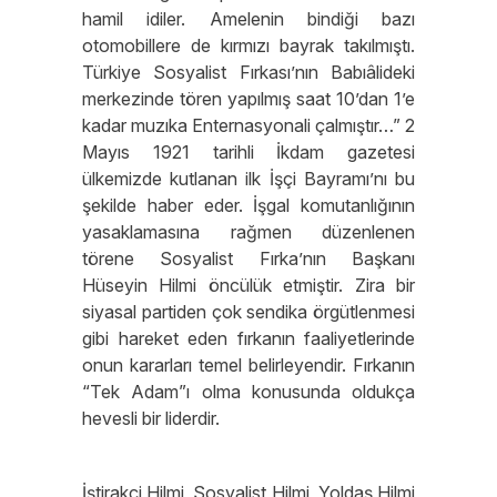
hamil idiler. Amelenin bindiği bazı
otomobillere de kırmızı bayrak takılmıştı.
Türkiye Sosyalist Fırkası’nın Babıâlideki
merkezinde tören yapılmış saat 10’dan 1’e
kadar muzıka Enternasyonali çalmıştır…” 2
Mayıs 1921 tarihli İkdam gazetesi
ülkemizde kutlanan ilk İşçi Bayramı’nı bu
şekilde haber eder. İşgal komutanlığının
yasaklamasına rağmen düzenlenen
törene Sosyalist Fırka’nın Başkanı
Hüseyin Hilmi öncülük etmiştir. Zira bir
siyasal partiden çok sendika örgütlenmesi
gibi hareket eden fırkanın faaliyetlerinde
onun kararları temel belirleyendir. Fırkanın
“Tek Adam”ı olma konusunda oldukça
hevesli bir liderdir.
İştirakçi Hilmi, Sosyalist Hilmi, Yoldaş Hilmi