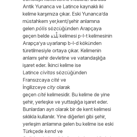
Antik Yunanca ve Latince kaynaklı iki
kelime karşımıza çıkar. Eski Yunanca’da
müstahkem yer,kent/şehir anlamına
gelen
pólis
sözcüğünden Arapçaya
geçen belde بَلْدَة kelimesi p-l-t kelimesinin
Arapça’ya uyarlanıp b-l-d kökünden
türetilmesiyle ortaya çıkar. Kelimenin
anlamı şehir devletine ve vatandaşlığa
işaret eder. İkinci kelime ise
Latince
civitas
sözcüğünden
Fransızcaya
cité
ve
İngilizceye
city
olarak
geçen
cité
kelimesidir. Bu kelime de yine
şehir, yerleşke ve yuttaşlığa işaret eder.
Bunlardan ayrı olarak bir de kent kelimesi
sıklıkla kullanılır. Yine diğerleri gibi şehir,
yerleşim anlamına gelen bu kelime ise eski
Türkçede
kend
ve