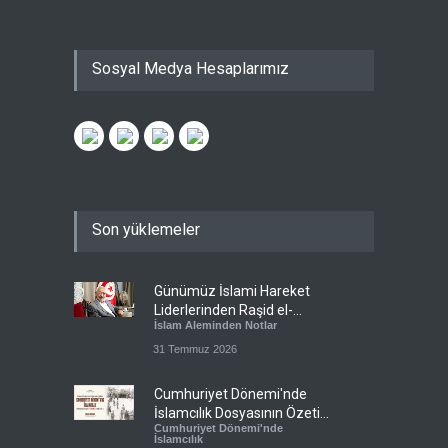
Sosyal Medya Hesaplarımız
Son yüklemeler
Günümüz İslami Hareket
Liderlerinden Raşid el-
İslam Aleminden Notlar
Gannuşi’ye Seküler Faşizmin
Zindanlarında Ağır Tecrit
31 Temmuz 2026
Cumhuriyet Dönemi'nde
İslamcılık Dosyasının Özeti
Cumhuriyet Dönemi'nde
Sizlerle!
İslamcılık