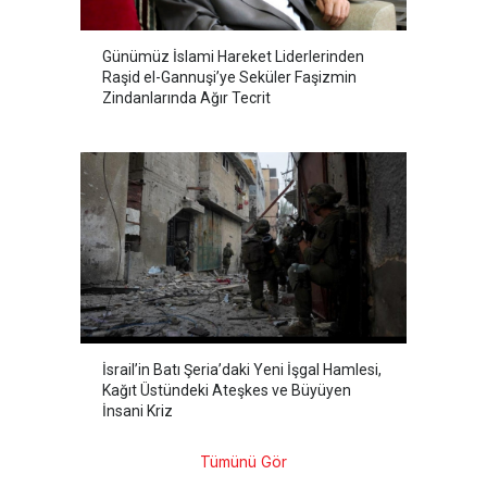
Günümüz İslami Hareket Liderlerinden
Raşid el-Gannuşi’ye Seküler Faşizmin
Zindanlarında Ağır Tecrit
İsrail’in Batı Şeria’daki Yeni İşgal Hamlesi,
Kağıt Üstündeki Ateşkes ve Büyüyen
İnsani Kriz
Tümünü Gör