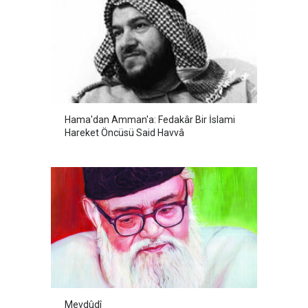
Hama'dan Amman'a: Fedakâr Bir İslami
Hareket Öncüsü Said Havvâ
Mevdûdî