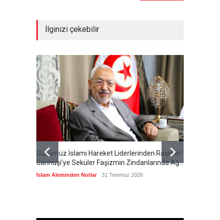
İlginizi çekebilir
Günümüz İslami Hareket Liderlerinden Raşid el-
Cumhur
Gannuşi’ye Seküler Faşizmin Zindanlarında Ağır
Özeti S
Tecrit
İslam Aleminden Notlar
31 Temmuz 2026
Cumhuri