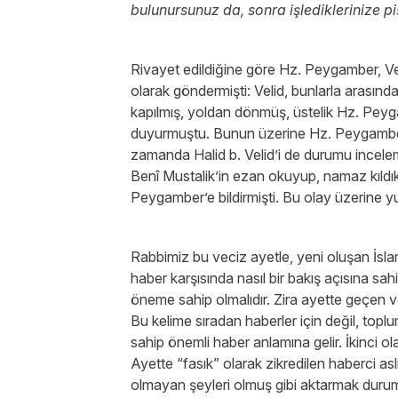
bulunursunuz da, sonra işlediklerinize 
Rivayet edildiğine göre Hz. Peygamber, Ve
olarak göndermişti: Velid, bunlarla arasın
kapılmış, yoldan dönmüş, üstelik Hz. Peygam
duyurmuştu. Bunun üzerine Hz. Peygamber 
zamanda Halid b. Velid’i de durumu incele
Benî Mustalik’in ezan okuyup, namaz kıldıkla
Peygamber’e bildirmişti. Bu olay üzerine yuk
Rabbimiz bu veciz ayetle, yeni oluşan İsla
haber karşısında nasıl bir bakış açısına sah
öneme sahip olmalıdır. Zira ayette geçen ve
Bu kelime sıradan haberler için değil, topl
sahip önemli haber anlamına gelir. İkinci ola
Ayette “fasık” olarak zikredilen haberci asl
olmayan şeyleri olmuş gibi aktarmak duru