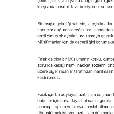
getirmiş bir kişinin ya da odağın getirdiği/k
karşısında nasıl bir tavır bekliyordur soru
Bir fasığın getirdiği haberin, araştırılmad
sonuçlar doğurabileceğini asr-ı saadetten 
nazil olmuş bir ayetle vurgulamaya çalıştık
Müslümanları için de geçerliliğini korumakta
Fasık da olsa bir Müslümanın korku, kumpas
zorunda kaldığı hilaf-ı hakikat sözlerin, ö
üzere diğer insanlar tarafından inanılmasını
kestirilemez.
Fasık için bu böyleyse azılı İslam düşmanı k
haberler için daha duyarlı olmamız gerekir.
arındırıp, toplum ve bireyin maslahatların
dönüştürmek isteyen azılı İslam düşmanların