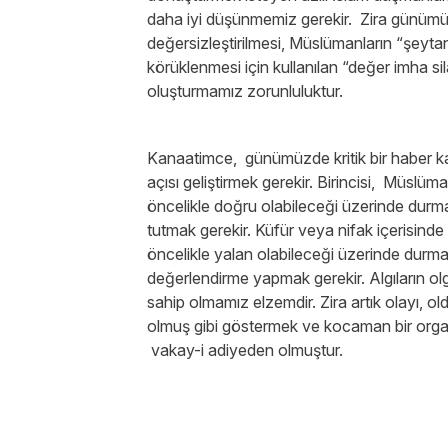
daha iyi düşünmemiz gerekir. Zira günümüzd
değersizleştirilmesi, Müslümanların “şeytanl
körüklenmesi için kullanılan “değer imha s
oluşturmamız zorunluluktur.
Kanaatimce, günümüzde kritik bir haber kar
açısı geliştirmek gerekir. Birincisi, Müslü
öncelikle doğru olabileceği üzerinde durma
tutmak gerekir. Küfür veya nifak içerisind
öncelikle yalan olabileceği üzerinde durma
değerlendirme yapmak gerekir. Algıların ol
sahip olmamız elzemdir. Zira artık olayı, 
olmuş gibi göstermek ve kocaman bir organiz
vakay-i adiyeden olmuştur.