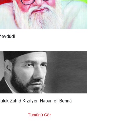
evdûdî
aluk Zahid Kızılyer: Hasan el-Bennâ
Tümünü Gör