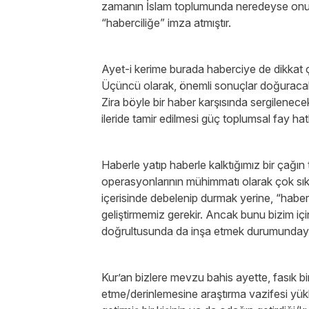
zamanın İslam toplumunda neredeyse onulm
“haberciliğe” imza atmıştır.
Ayet-i kerime burada haberciye de dikkat ç
Üçüncü olarak, önemli sonuçlar doğuracak b
Zira böyle bir haber karşısında sergilenece
ileride tamir edilmesi güç toplumsal fay hat
Haberle yatıp haberle kalktığımız bir çağın 
operasyonlarının mühimmatı olarak çok sık 
içerisinde debelenip durmak yerine, “haber
geliştirmemiz gerekir. Ancak bunu bizim iç
doğrultusunda da inşa etmek durumunday
Kur’an bizlere mevzu bahis ayette, fasık bi
etme/derinlemesine araştırma vazifesi yükl