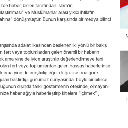
e haber, birileri tarafından İslam’ın
aştırılması” ve Müslümanlar arası yıkıcı ihtilafın
ilahına” dönüşmüştür. Bunun karşısında bir medya bilinci
M
şısında adalet ilkesinden beslenen iki yönlü bir bakış
man fert veya toplumlardan gelen önemli bir haberin
k ama yine de iyice araştırılıp değerlendirmeye tabi
e olan fert veya toplumlardan gelen hassas haberlerinse
k ama yine de araştırılıp eğer doğru ise ona göre
guları bastırdığı günümüz dünyasında böyle bir bilince
olduğunun dışında farklı göstermenin ötesinde, olmayanı
e haber ağıyla haberleştirip kitlelere “içirmek” ,
H