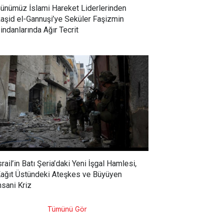
ünümüz İslami Hareket Liderlerinden
aşid el-Gannuşi’ye Seküler Faşizmin
indanlarında Ağır Tecrit
srail’in Batı Şeria’daki Yeni İşgal Hamlesi,
ağıt Üstündeki Ateşkes ve Büyüyen
nsani Kriz
Tümünü Gör