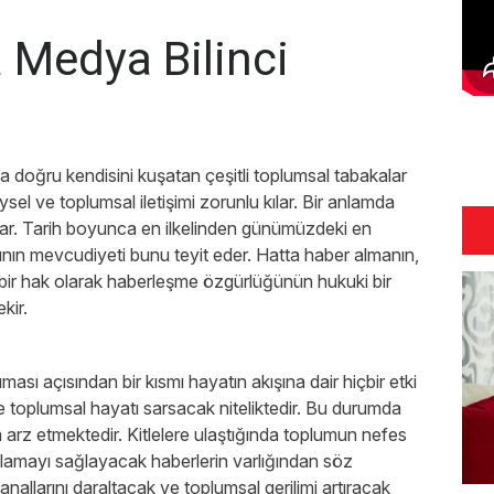
 Medya Bilinci
ğa doğru kendisini kuşatan çeşitli toplumsal tabakalar
ysel ve toplumsal iletişimi zorunlu kılar. Bir anlamda
ar. Tarih boyunca en ilkelinden günümüzdeki en
ının mevcudiyeti bunu teyit eder. Hatta haber almanın,
 bir hak olarak haberleşme özgürlüğünün hukuki bir
kir.
ası açısından bir kısmı hayatın akışına dair hiçbir etki
e toplumsal hayatı sarsacak niteliktedir. Bu durumda
 arz etmektedir. Kitlelere ulaştığında toplumun nefes
hlamayı sağlayacak haberlerin varlığından söz
allarını daraltacak ve toplumsal gerilimi artıracak