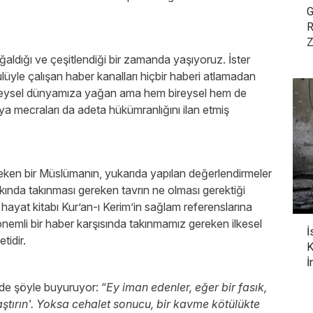
G
R
Z
oğaldığı ve çeşitlendiği bir zamanda yaşıyoruz. İster
ulüyle çalışan haber kanalları hiçbir haberi atlamadan
reysel dünyamıza yağan ama hem bireysel hem de
a mecraları da adeta hükümranlığını ilan etmiş
ken bir Müslümanın, yukarıda yapılan değerlendirmeler
kkında takınması gereken tavrın ne olması gerektiği
hayat kitabı Kur’an-ı Kerim’in sağlam referenslarına
önemli bir haber karşısında takınmamız gereken ilkesel
İ
tidir.
K
İ
de şöyle buyuruyor: “
Ey iman edenler, eğer bir fasık,
raştırın'. Yoksa cehalet sonucu, bir kavme kötülükte