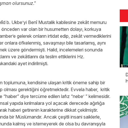
pişman olursunuz
.”
lîd b. Ukbe’yi Benî Mustalik kabilesine zekât memuru
da önceden var olan bir husumetten dolayı, korkuya
ber’e gelerek onların irtidat edip, zekât vermediklerini
onlara öfkelenmiş, savaşmayı bile tasarlamış, aynı
mek üzere göndermişti. Halid, incelemeleri sonunda
rını ve zekâtlarını da teslim ettiklerini Hz.
arıdaki ayet indirilmişti.
D
H
m toplumuna, kendisine ulaşan kritik öneme sahip bir
ip olması gerektiğini öğretmektedir. Evvela haber, kritik
 “haber” diye tercüme edilen lafız “nebe’ ” kelimesidir.
umsal yapıda kırılmalara yol açacak derecede ağırlığa
rak haberi getirenin karakterine dikkat çekilmiştir.
ında bir Müslümandır. Ancak çeşitli insani saiklerle,
munda kalmış ve istemeyerek de olsa bu davranışıyla