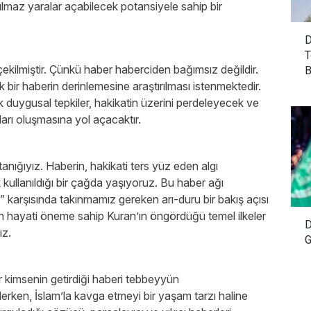
az yaralar açabilecek potansiyele sahip bir
D
T
ekilmiştir. Çünkü haber haberciden bağımsız değildir.
B
ir haberin derinlemesine araştırılması istenmektedir.
k duygusal tepkiler, hakikatin üzerini perdeleyecek ve
ları oluşmasına yol açacaktır.
tanığıyız. Haberin, hakikati ters yüz eden algı
kullanıldığı bir çağda yaşıyoruz. Bu haber ağı
” karşısında takınmamız gereken arı-duru bir bakış açısı
in hayati öneme sahip Kuran’ın öngördüğü temel ilkeler
D
ız.
G
r kimsenin getirdiği haberi tebbeyyün
erken, İslam’la kavga etmeyi bir yaşam tarzı haline