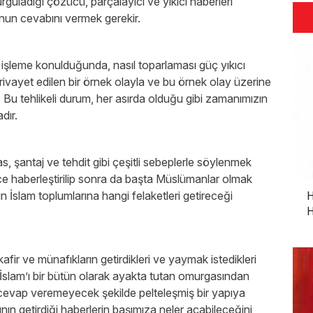
urguladığı çözücü, parçalayıcı ve yıkıcı haberleri
sunun cevabını vermek gerekir.
an işleme konulduğunda, nasıl toparlaması güç yıkıcı
rivayet edilen bir örnek olayla ve bu örnek olay üzerine
. Bu tehlikeli durum, her asırda olduğu gibi zamanımızın
dır.
, şantaj ve tehdit gibi çeşitli sebeplerle söylenmek
nce haberleştirilip sonra da başta Müslümanlar olmak
n İslam toplumlarına hangi felaketleri getireceği
H
H
afir ve münafıkların getirdikleri ve yaymak istedikleri
 İslam’ı bir bütün olarak ayakta tutan omurgasından
a cevap veremeyecek şekilde pelteleşmiş bir yapıya
ın getirdiği haberlerin başımıza neler açabileceğini