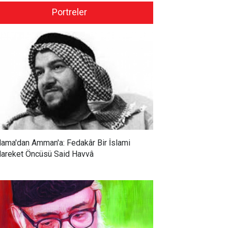
Portreler
ama'dan Amman'a: Fedakâr Bir İslami
areket Öncüsü Said Havvâ