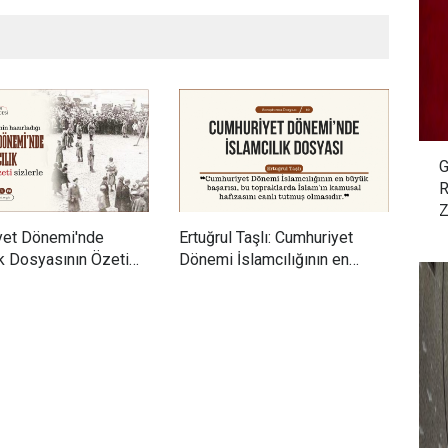
G
R
Z
yet Dönemi'nde
Ertuğrul Taşlı: Cumhuriyet
Dr. 
ık Dosyasının Özeti
Dönemi İslamcılığının en
yıll
büyük başarısı, bu topraklarda
mill
İslam'ın kamusal hafızasını
kavr
canlı tutmuş olmasıdır.
İsla
birl
mill
söyl
hüvi