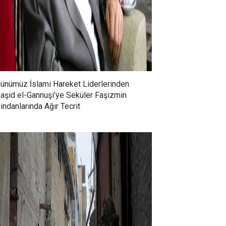
ünümüz İslami Hareket Liderlerinden
aşid el-Gannuşi’ye Seküler Faşizmin
indanlarında Ağır Tecrit
Abdullah Turhan: 90’lı
İsrail’in Batı Şeria’daki Yeni
arda yoğun olarak
İşgal Hamlesi, Kağıt
iyetçilik ve ulus-devlet
Üstündeki Ateşkes ve
amlarını sorgulayan
Büyüyen İnsani Kriz
mcılar, Ak Parti iktidarıyla
ikte daha devletçi,
iyetçi ve ulus-devlet
emlerine sahip çıkar bir
yete bürünmüştür.