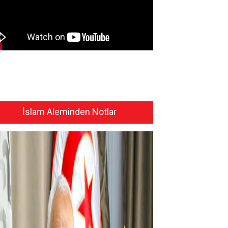
İslam Aleminden Notlar