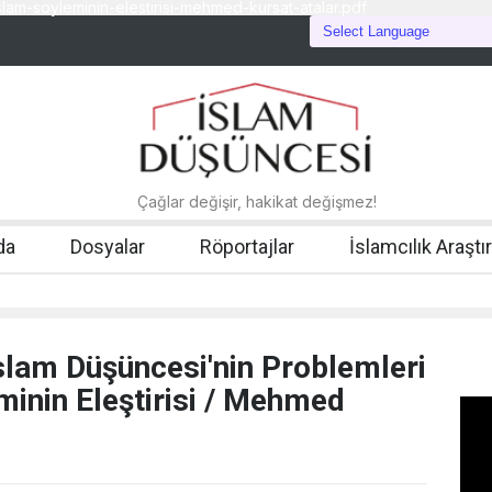
lam-soyleminin-elestirisi-mehmed-kursat-atalar.pdf
Çağlar değişir, hakikat değişmez!
da
Dosyalar
Röportajlar
İslamcılık Araştı
İslam Düşüncesi'nin Problemleri
minin Eleştirisi / Mehmed