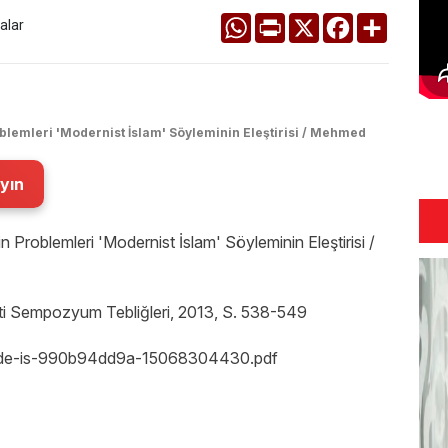
WhatsApp
Print
X
Facebook
Share
alar
blemleri 'Modernist İslam' Söyleminin Eleştirisi / Mehmed
yın
 Problemleri 'Modernist İslam' Söyleminin Eleştirisi /
eti Sempozyum Tebliğleri, 2013, S. 538-549
rkiyede-is-990b94dd9a-15068304430.pdf