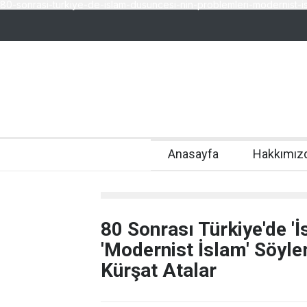
80-sonrasi-turkiye-de-islam-dusuncesi-nin-problemleri-modernist-is
Anasayfa
Hakkımız
80 Sonrası Türkiye'de '
'Modernist İslam' Söyle
Kürşat Atalar