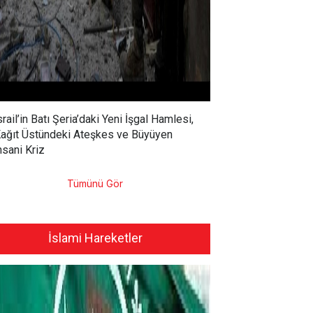
srail’in Batı Şeria’daki Yeni İşgal Hamlesi,
ağıt Üstündeki Ateşkes ve Büyüyen
nsani Kriz
Tümünü Gör
İslami Hareketler