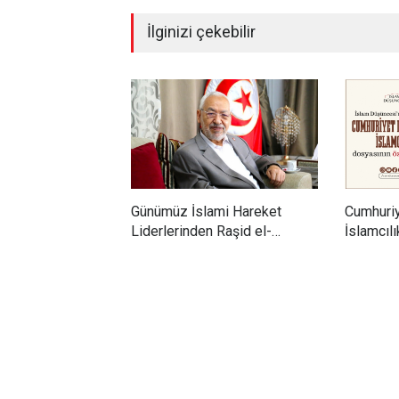
İlginizi çekebilir
Günümüz İslami Hareket
Cumhuri
Liderlerinden Raşid el-
İslamcıl
Gannuşi’ye Seküler Faşizmin
Sizlerle!
Zindanlarında Ağır Tecrit