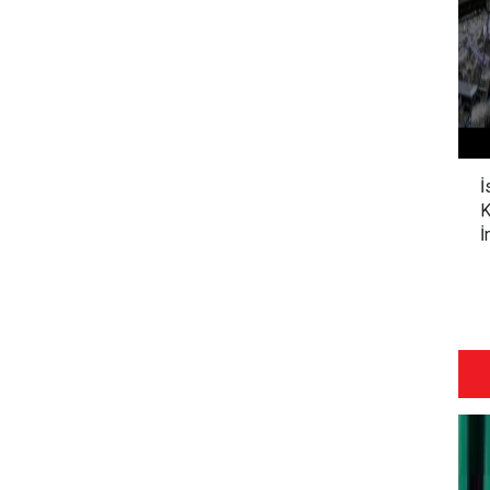
İ
K
İ