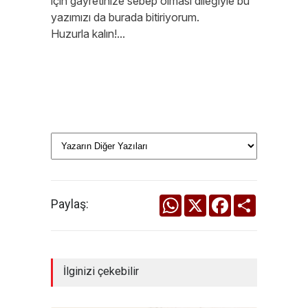
için gayretinize sebep olması dileğiyle bu
yazımızı da burada bitiriyorum.
Huzurla kalın!...
WhatsApp
X
Facebook
Share
Paylaş:
İlginizi çekebilir