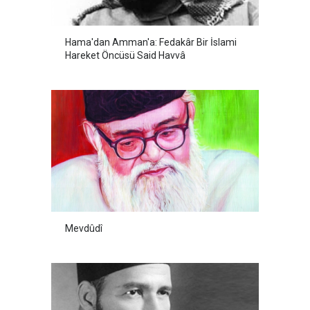
Hama'dan Amman'a: Fedakâr Bir İslami
Hareket Öncüsü Said Havvâ
Mevdûdî