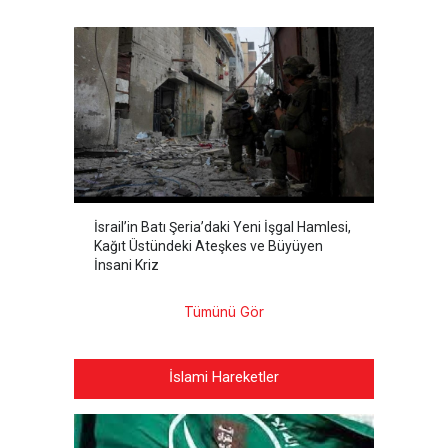
İsrail’in Batı Şeria’daki Yeni İşgal Hamlesi,
Kağıt Üstündeki Ateşkes ve Büyüyen
İnsani Kriz
Tümünü Gör
İslami Hareketler