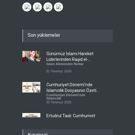
Son yüklemeler
Günümüz İslami Hareket
Liderlerinden Raşid el-
İslam Aleminden Notlar
Gannuşi’ye Seküler Faşizmin
Zindanlarında Ağır Tecrit
31 Temmuz 2026
Cumhuriyet Dönemi'nde
İslamcılık Dosyasının Özeti
Cumhuriyet Dönemi'nde
Sizlerle!
İslamcılık
30 Temmuz 2026
Ertuğrul Taşlı: Cumhuriyet
Dönemi İslamcılığının en
Cumhuriyet Dönemi'nde
büyük başarısı, bu
İslamcılık
topraklarda İslam'ın
28 Temmuz 2026
Kurumsal