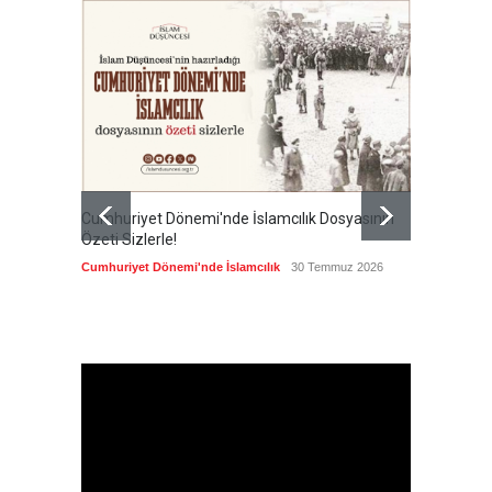
Cumhuriyet Dönemi'nde İslamcılık Dosyasının
Ertuğru
Özeti Sizlerle!
en büyü
kamusal
Cumhuriyet Dönemi'nde İslamcılık
30 Temmuz 2026
Cumhuri