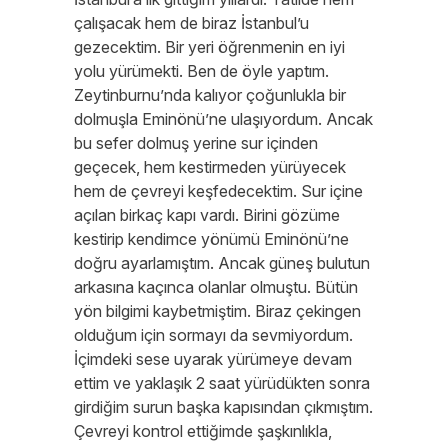
çalışacak hem de biraz İstanbul’u
gezecektim. Bir yeri öğrenmenin en iyi
yolu yürümekti. Ben de öyle yaptım.
Zeytinburnu’nda kalıyor çoğunlukla bir
dolmuşla Eminönü’ne ulaşıyordum. Ancak
bu sefer dolmuş yerine sur içinden
geçecek, hem kestirmeden yürüyecek
hem de çevreyi keşfedecektim. Sur içine
açılan birkaç kapı vardı. Birini gözüme
kestirip kendimce yönümü Eminönü’ne
doğru ayarlamıştım. Ancak güneş bulutun
arkasına kaçınca olanlar olmuştu. Bütün
yön bilgimi kaybetmiştim. Biraz çekingen
olduğum için sormayı da sevmiyordum.
İçimdeki sese uyarak yürümeye devam
ettim ve yaklaşık 2 saat yürüdükten sonra
girdiğim surun başka kapısından çıkmıştım.
Çevreyi kontrol ettiğimde şaşkınlıkla,