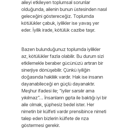
aileyi etkileyen toplumsal sorunlar
olduğunda, ailenin bunun üstesinden nasıl
geleceğini göstereceğiz. Toplumda
kötülükler çabuk, iyilikler ise yavaş yer
eder. İyilik irade, kötülük cazibe taşır.
Bazen bulunduğunuz toplumda iyilikler
az, kötülükler fazla olabilir. Bu durum sizi
etkilemekle beraber gücünüzü artıran bir
sinerjiye dönüşebilir. Çünkü iyiliğin
doğasında haklılık vardır. Hak ise insanın
dayanabileceği en güçlü dayanaktır.
Meşhur ifadesi ile; “iyiler sarsılır ama
yıkılmaz”… İnsanların gıpta ile baktığı iyi bir
aile olmak, şüphesiz bedel ister. Her
nimetin bir külfeti vardır prensibince nimeti
talep eden bizlerin külfete de rıza
göstermesi gerekir.