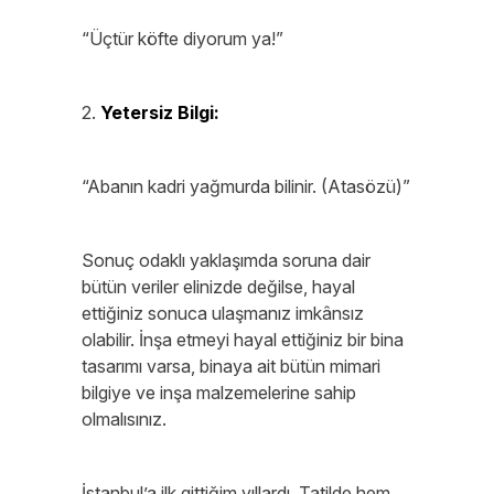
“Üçtür köfte diyorum ya!”
2.
Yetersiz Bilgi:
“Abanın kadri yağmurda bilinir. (Atasözü)”
Sonuç odaklı yaklaşımda soruna dair
bütün veriler elinizde değilse, hayal
ettiğiniz sonuca ulaşmanız imkânsız
olabilir. İnşa etmeyi hayal ettiğiniz bir bina
tasarımı varsa, binaya ait bütün mimari
bilgiye ve inşa malzemelerine sahip
olmalısınız.
İstanbul’a ilk gittiğim yıllardı. Tatilde hem