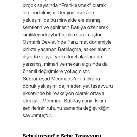
birçok sayısında “Frenkleşmek” olarak
nitelendirilmiştir. Derginin mekâna
yaklaşımı da bu minvalde ele alınmış,
semtlerin ve şehirlerin Batı’ya özenerek
kimliklerini kaybettiği ileri sürülmüştür.
Osmanlı Devleti’nde Tanzimat dönemiyle
birlikte yaşanan Batılılaşma, askeri alanın
dışında sosyal ve kültürel alanlara da
yansımış, mimari ve mekân algısında da
önemli değişimlere yol açmıştır.
Sebilürreşad Mecmuası’nın mekâna
dönük yaklaşımı da, medeniyet tasavvuru
ekseninde bir reaksiyon olarak ortaya
çıkmıştır. Mecmua, Batılılaşmanın İslam
şehirlerinin ruhunu zamanla değiştirdiğini
savunmuştur.
Sebilürreşad’ın Şehir Tasavvuru