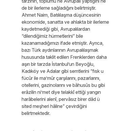
tarzının, toplumu ne Avrupalı yaptığını ne
de bir ilerleme sağladığını belirtmiştir.
Ahmet Naim, Batılılaşma düşüncesinin
ekonomide, sanatta ve ahlakta bir ilerleme
kaydetmediği gibi, Avrupalılardan
“dilendiğimiz hürmetlerini” bile
kazanamadığımızı ifade etmiştir. Ayrıca,
bazı Türk aydınlarının Avrupalılaşmak
hususunda taklit edilen Frenklerden daha
aşırı bir tarzda İstanbul’un Beyoğlu,
Kadıköy ve Adalar gibi semtlerini “fısk u
fücûr ile ma’mûr çarşılarını, pazarlarını,
otellerini, gazinolarını ve bâhusûs bu gibi
erâzilin ni’met diye telakkî ettiği yangın
harâbelerini alenî, pervâsız birer dâd ü
sited meşheri hâline” çevirdiğini
belirtmektedir.