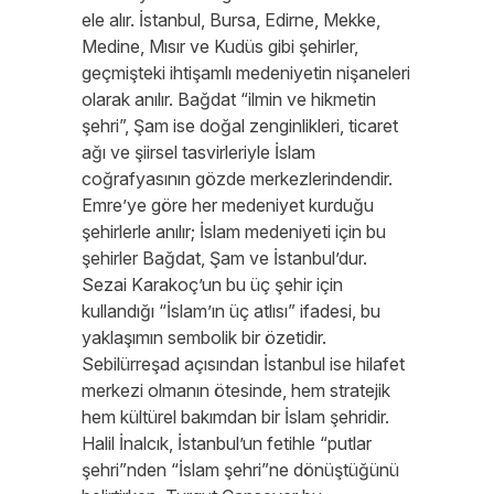
ele alır. İstanbul, Bursa, Edirne, Mekke,
Medine, Mısır ve Kudüs gibi şehirler,
geçmişteki ihtişamlı medeniyetin nişaneleri
olarak anılır. Bağdat “ilmin ve hikmetin
şehri”, Şam ise doğal zenginlikleri, ticaret
ağı ve şiirsel tasvirleriyle İslam
coğrafyasının gözde merkezlerindendir.
Emre’ye göre her medeniyet kurduğu
şehirlerle anılır; İslam medeniyeti için bu
şehirler Bağdat, Şam ve İstanbul’dur.
Sezai Karakoç’un bu üç şehir için
kullandığı “İslam’ın üç atlısı” ifadesi, bu
yaklaşımın sembolik bir özetidir.
Sebilürreşad açısından İstanbul ise hilafet
merkezi olmanın ötesinde, hem stratejik
hem kültürel bakımdan bir İslam şehridir.
Halil İnalcık, İstanbul’un fetihle “putlar
şehri”nden “İslam şehri”ne dönüştüğünü