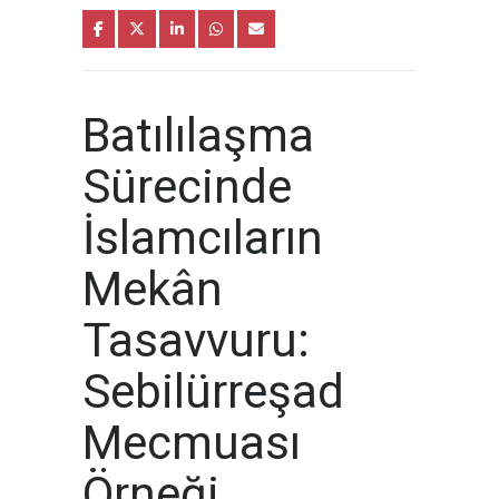
Batılılaşma
Sürecinde
İslamcıların
Mekân
Tasavvuru:
Sebilürreşad
Mecmuası
Örneği