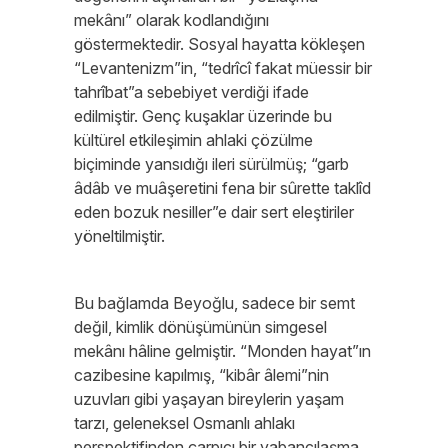
mekânı” olarak kodlandığını
göstermektedir. Sosyal hayatta kökleşen
“Levantenizm”in, “tedrîcî fakat müessir bir
tahrîbat”a sebebiyet verdiği ifade
edilmiştir. Genç kuşaklar üzerinde bu
kültürel etkileşimin ahlaki çözülme
biçiminde yansıdığı ileri sürülmüş; “garb
âdâb ve muâşeretini fena bir sûrette taklîd
eden bozuk nesiller”e dair sert eleştiriler
yöneltilmiştir.
Bu bağlamda Beyoğlu, sadece bir semt
değil, kimlik dönüşümünün simgesel
mekânı hâline gelmiştir. “Monden hayat”ın
cazibesine kapılmış, “kibâr âlemi”nin
uzuvları gibi yaşayan bireylerin yaşam
tarzı, geleneksel Osmanlı ahlakı
perspektifinden çarpıcı bir yabancılaşma