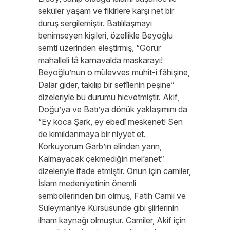
seküler yaşam ve fikirlere karşı net bir
duruş sergilemiştir. Batılılaşmayı
benimseyen kişileri, özellikle Beyoğlu
semti üzerinden eleştirmiş, “Görür
mahalleli tâ karnavalda maskarayı!
Beyoğlu’nun o mülevves muhît-i fâhişine,
Dalar gider, takılıp bir sefîlenin peşine”
dizeleriyle bu durumu hicvetmiştir. Akif,
Doğu’ya ve Batı’ya dönük yaklaşımını da
“Ey koca Şark, ey ebedî meskenet! Sen
de kımıldanmaya bir niyyet et.
Korkuyorum Garb’ın elinden yarın,
Kalmayacak çekmediğin mel’anet”
dizeleriyle ifade etmiştir. Onun için camiler,
İslam medeniyetinin önemli
sembollerinden biri olmuş, Fatih Camii ve
Süleymaniye Kürsüsünde gibi şiirlerinin
ilham kaynağı olmuştur. Camiler, Akif için