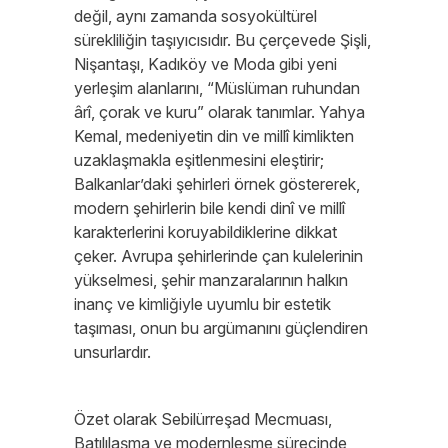
değil, aynı zamanda sosyokültürel
sürekliliğin taşıyıcısıdır. Bu çerçevede Şişli,
Nişantaşı, Kadıköy ve Moda gibi yeni
yerleşim alanlarını, “Müslüman ruhundan
ârî, çorak ve kuru” olarak tanımlar. Yahya
Kemal, medeniyetin din ve millî kimlikten
uzaklaşmakla eşitlenmesini eleştirir;
Balkanlar’daki şehirleri örnek göstererek,
modern şehirlerin bile kendi dinî ve millî
karakterlerini koruyabildiklerine dikkat
çeker. Avrupa şehirlerinde çan kulelerinin
yükselmesi, şehir manzaralarının halkın
inanç ve kimliğiyle uyumlu bir estetik
taşıması, onun bu argümanını güçlendiren
unsurlardır.
Özet olarak Sebilürreşad Mecmuası,
Batılılaşma ve modernleşme sürecinde