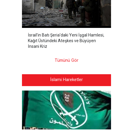
İsrail’in Batı Şeria’daki Yeni İşgal Hamlesi,
Kağıt Üstündeki Ateşkes ve Büyüyen
İnsani Kriz
Tümünü Gör
İslami Hareketler