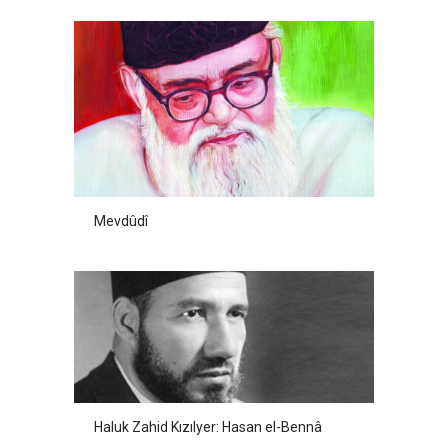
Mevdûdî
Haluk Zahid Kızılyer: Hasan el-Bennâ