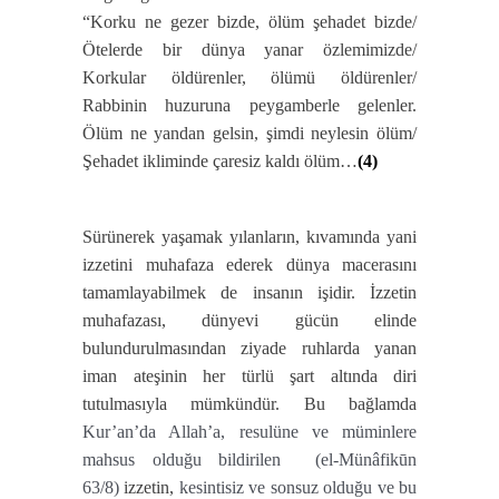
“Korku ne gezer bizde, ölüm şehadet bizde/
Ötelerde bir dünya yanar özlemimizde/
Korkular öldürenler, ölümü öldürenler/
Rabbinin huzuruna peygamberle gelenler.
Ölüm ne yandan gelsin, şimdi neylesin ölüm/
Şehadet ikliminde çaresiz kaldı ölüm…
(4)
Sürünerek yaşamak yılanların, kıvamında yani
izzetini muhafaza ederek dünya macerasını
tamamlayabilmek de insanın işidir. İzzetin
muhafazası, dünyevi gücün elinde
bulundurulmasından ziyade ruhlarda yanan
iman ateşinin her türlü şart altında diri
tutulmasıyla mümkündür. Bu bağlamda
Kur’an’da Allah’a, resulüne ve müminlere
mahsus olduğu bildirilen (el-Münâfikūn
63/8)
izzetin,
kesintisiz ve sonsuz olduğu ve bu