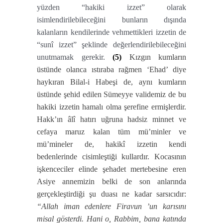
yüzden “hakiki izzet” olarak
isimlendirilebileceğini bunların dışında
kalanların kendilerinde vehmettikleri izzetin de
“sunî izzet” şeklinde değerlendirilebileceğini
unutmamak gerekir.
(5)
Kızgın kumların
üstünde olanca ıstıraba rağmen ‘Ehad’ diye
haykıran Bilal-i Habeşi de, aynı kumların
üstünde şehid edilen Sümeyye validemiz de bu
hakiki izzetin hamalı olma şerefine ermişlerdir.
Hakk’ın âlî hatırı uğruna hadsiz minnet ve
cefaya maruz kalan tüm mü’minler ve
mü’mineler de, hakikî izzetin kendi
bedenlerinde cisimleştiği kullardır. Kocasının
işkenceciler elinde şehadet mertebesine eren
Asiye annemizin belki de son anlarında
gerçekleştirdiği şu duası ne kadar sarsıcıdır:
“Allah iman edenlere Firavun ’un karısını
misal gösterdi. Hani o, Rabbim, bana katında