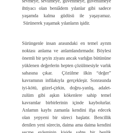
sevmeye, sevilmeye, güvenmeye, güvenilmeye
ihtiyacı olan beniâdem yılanlar gibi sadece
yaşamda kalma güdüsü ile yaşayamaz.
Sürünerek yaşamak yılanların işidir.
Sürüngenle insan arasındaki en temel ayrım
noktası anlama ve anlamlandırmadır. Böylesi
önemli bir şeyin ziyanı ancak varlığın bütününe
yüklenen değerlerin hepten çözülmesiyle varlık
sahasına çıkar. Çözülme ilkin “değer”
kavramının infilakıyla gerçekleşir. Sonrasında
iyi-kötü, güzel-çirkin, doğru-yanlış, adalet-
zulüm gibi aşkın kökenlere sahip temel
kavramlar birbirlerinin içinde kaybolurlar.
Anlamın kaybı zamanla kendini ifşa edecek
olan yepyeni bir süreci başlatır. Bencillik
denilen yeni sürecin, daima ama daima kendini
seçme eyleminin kişide sahte bir benlik