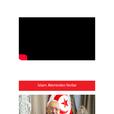
İslam Aleminden Notlar