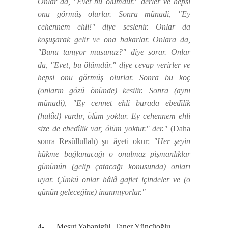
Onlar da, "Evet bu ölümdür." derler ve hepsi
onu görmüş olurlar. Sonra münadi, "Ey
cehennem ehli!" diye seslenir. Onlar da
koşuşarak gelir ve ona bakarlar. Onlara da,
"Bunu tanıyor musunuz?" diye sorar. Onlar
da, "Evet, bu ölümdür." diye cevap verirler ve
hepsi onu görmüş olurlar. Sonra bu koç
(onların gözü önünde) kesilir. Sonra (aynı
münadi), "Ey cennet ehli burada ebedîlik
(hulûd) vardır, ölüm yoktur. Ey cehennem ehli
size de ebedîlik var, ölüm yoktur." der."
(Daha
sonra Resûllullah) şu âyeti okur:
"Her şeyin
hükme bağlanacağı o onulmaz pişmanlıklar
gününün (gelip çatacağı konusunda) onları
uyar. Çünkü onlar hâlâ gaflet içindeler ve (o
günün geleceğine) inanmıyorlar."
4- Mesut Yabanigül, Taner Yüncüoğlu.