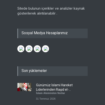
Sitede bulunun içerikler ve analizler kaynak
gösterilerek alıntılanabilir .
Sosyal Medya Hesaplarımız
Son yüklemeler
Günümüz İslami Hareket
Liderlerinden Raşid el-
İslam Aleminden Notlar
Gannuşi’ye Seküler Faşizmin
Zindanlarında Ağır Tecrit
31 Temmuz 2026