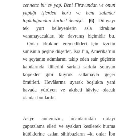
cennette bir ev yap. Beni Firavundan ve onun
yaptığı işlerden koru ve beni zalimler
topluluğundan kurtar! demişti.”
(6)
Dünyayı
tek yurt belleyenlerin asla idrakine
varamayacakları bir davranış biçimidir bu.
Onlar idrakine eremedikleri için izzetin
sunisinin peşine düşerler, İsrail’in, Amerika’nın
ve şeytanın adımlarını takip eden sair güçlerin
kapılarında dillerini sarkıta sarkıta soluyan
köpekler gibi kuyruk sallamayla geçer
ömürleri. Hevâlarına uyarak boşlukta yani
havada yürüyen ve akıbeti hâviye olacak
olanlar bunlardır.
Asiye annemizin, imanlarından dolayı
çaprazlama elleri ve ayakları kesilerek hurma
kütüklerine asılan sihirbazların –ki onlar İbn