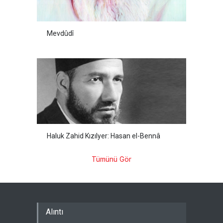
Mevdûdî
Haluk Zahid Kızılyer: Hasan el-Bennâ
Tümünü Gör
Alıntı