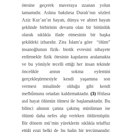
ötesine geçerek maveraya uzanan yolun
tamamıdır. Aslına bakılırsa Duralı’nın sözleri
Aziz Kur’an’ın hayatı, dünya ve ahiret hayatı
şeklinde birbirinin devamı olan bir bütünlük
olarak sıklıkla ifade etmesinin bir başka
şekildeki izharıdır. Zira İslam’a göre “ölüm”
insanoğlunun fizik- biotik evresini nihayete
erdirmekle fizik ötesinin kapılarını aralamakta
ve bu yönüyle tecelli ettiği her insan tekinde
öncelikle arının sokma eylemini
gerçekleştirmesiyle kendi yaşamına son
vermesi misalinde olduğu gibi kendi
mefhûmunu ortadan kaldırmaktadır.
(3)
Hülasa
asıl hayat ölümün ölmesi ile başlamaktadır. Bu
bilinci alnının çatına çakmış müslüman ise
ölümü daha nefes alıp verirken öldürmüştür.
Bir dönem mü’min yüreklerin sıklıkla telaffuz
ettiği ezgi belki de bu halin bir tercümanıdır: