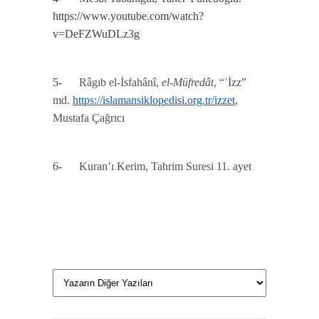
https://www.youtube.com/watch?
v=DeFZWuDLz3g
5-
Râgıb el-İsfahânî,
el-Müfredât
, “ʿİzz”
md.
https://islamansiklopedisi.org.tr/izzet
,
Mustafa Çağrıcı
6-
Kuran’ı Kerim, Tahrim Suresi 11. ayet