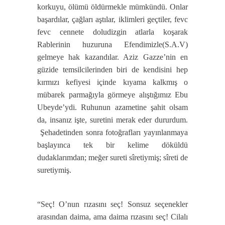
korkuyu, ölümü öldürmekle mümkündü. Onlar
başardılar, çağları aştılar, iklimleri geçtiler, fevc
fevc cennete doludizgin atlarla koşarak
Rablerinin huzuruna Efendimizle(S.A.V)
gelmeye hak kazandılar. Aziz Gazze’nin en
güzide temsilcilerinden biri de kendisini hep
kırmızı kefiyesi içinde kıyama kalkmış o
mübarek parmağıyla görmeye alıştığımız Ebu
Ubeyde’ydi. Ruhunun azametine şahit olsam
da, insanız işte, suretini merak eder dururdum.
Şehadetinden sonra fotoğrafları yayınlanmaya
başlayınca tek bir kelime döküldü
dudaklarımdan; meğer sureti sîretiymiş; sîreti de
suretiymiş.
“Seç! O’nun rızasını seç! Sonsuz seçenekler
arasından daima, ama daima rızasını seç! Cilalı