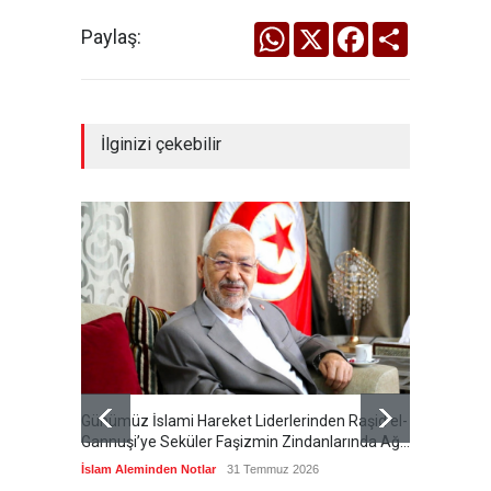
WhatsApp
X
Facebook
Share
Paylaş:
İlginizi çekebilir
Günümüz İslami Hareket Liderlerinden Raşid el-
Cumhur
Gannuşi’ye Seküler Faşizmin Zindanlarında Ağır
Özeti S
Tecrit
İslam Aleminden Notlar
31 Temmuz 2026
Cumhuri