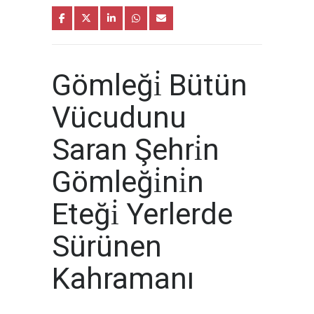
Gömleği̇ Bütün
Vücudunu
Saran Şehri̇n
Gömleği̇ni̇n
Eteği̇ Yerlerde
Sürünen
Kahramanı