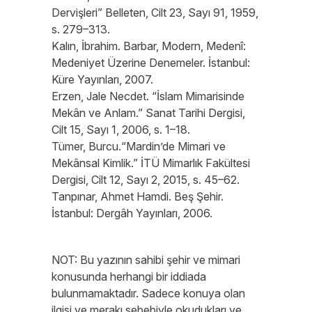
Dervişleri” Belleten, Cilt 23, Sayı 91, 1959,
s. 279–313.
Kalın, İbrahim. Barbar, Modern, Medenî:
Medeniyet Üzerine Denemeler. İstanbul:
Küre Yayınları, 2007.
Erzen, Jale Necdet. “İslam Mimarisinde
Mekân ve Anlam.” Sanat Tarihi Dergisi,
Cilt 15, Sayı 1, 2006, s. 1–18.
Tümer, Burcu.“Mardin’de Mimari ve
Mekânsal Kimlik.” İTÜ Mimarlık Fakültesi
Dergisi, Cilt 12, Sayı 2, 2015, s. 45–62.
Tanpınar, Ahmet Hamdi. Beş Şehir.
İstanbul: Dergâh Yayınları, 2006.
NOT: Bu yazının sahibi şehir ve mimari
konusunda herhangi bir iddiada
bulunmamaktadır. Sadece konuya olan
ilgisi ve merakı sebebiyle okudukları ve