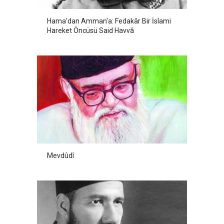
Hama'dan Amman'a: Fedakâr Bir İslami
Hareket Öncüsü Said Havvâ
Mevdûdî