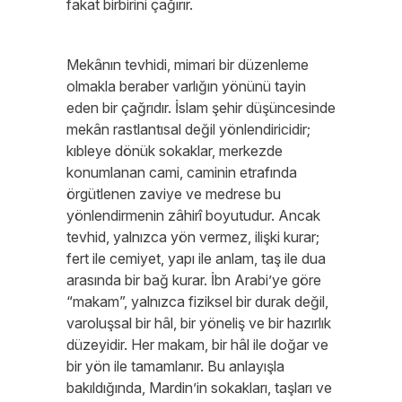
fakat birbirini çağırır.
Mekânın tevhidi, mimari bir düzenleme
olmakla beraber varlığın yönünü tayin
eden bir çağrıdır. İslam şehir düşüncesinde
mekân rastlantısal değil yönlendiricidir;
kıbleye dönük sokaklar, merkezde
konumlanan cami, caminin etrafında
örgütlenen zaviye ve medrese bu
yönlendirmenin zâhirî boyutudur. Ancak
tevhid, yalnızca yön vermez, ilişki kurar;
fert ile cemiyet, yapı ile anlam, taş ile dua
arasında bir bağ kurar. İbn Arabi’ye göre
“makam”, yalnızca fiziksel bir durak değil,
varoluşsal bir hâl, bir yöneliş ve bir hazırlık
düzeyidir. Her makam, bir hâl ile doğar ve
bir yön ile tamamlanır. Bu anlayışla
bakıldığında, Mardin’in sokakları, taşları ve