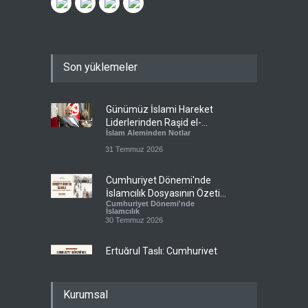
Son yüklemeler
Günümüz İslami Hareket
Liderlerinden Raşid el-
İslam Aleminden Notlar
Gannuşi’ye Seküler Faşizmin
Zindanlarında Ağır Tecrit
31 Temmuz 2026
Cumhuriyet Dönemi'nde
İslamcılık Dosyasının Özeti
Cumhuriyet Dönemi'nde
Sizlerle!
İslamcılık
30 Temmuz 2026
Ertuğrul Taşlı: Cumhuriyet
Dönemi İslamcılığının en
Cumhuriyet Dönemi'nde
büyük başarısı, bu
İslamcılık
topraklarda İslam'ın
28 Temmuz 2026
Kurumsal
kamusal hafızasını canlı