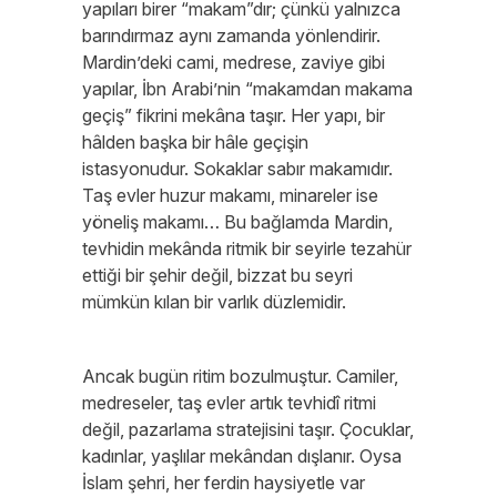
yapıları birer “makam”dır; çünkü yalnızca
barındırmaz aynı zamanda yönlendirir.
Mardin’deki cami, medrese, zaviye gibi
yapılar, İbn Arabi’nin “makamdan makama
geçiş” fikrini mekâna taşır. Her yapı, bir
hâlden başka bir hâle geçişin
istasyonudur. Sokaklar sabır makamıdır.
Taş evler huzur makamı, minareler ise
yöneliş makamı… Bu bağlamda Mardin,
tevhidin mekânda ritmik bir seyirle tezahür
ettiği bir şehir değil, bizzat bu seyri
mümkün kılan bir varlık düzlemidir.
Ancak bugün ritim bozulmuştur. Camiler,
medreseler, taş evler artık tevhidî ritmi
değil, pazarlama stratejisini taşır. Çocuklar,
kadınlar, yaşlılar mekândan dışlanır. Oysa
İslam şehri, her ferdin haysiyetle var