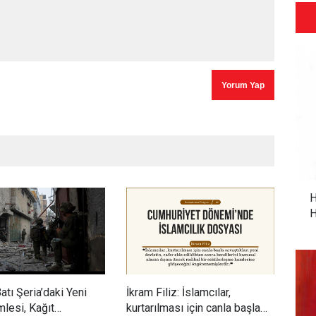
H
H
Batı Şeria’daki Yeni
İkram Filiz: İslamcılar,
Adem
lesi, Kağıt
kurtarılması için canla başla
dönü