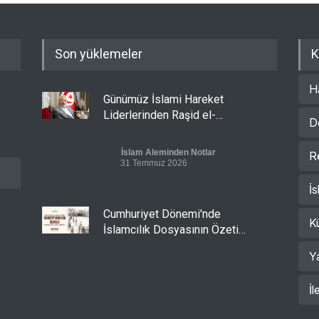
Son yüklemeler
K
H
Günümüz İslami Hareket
Liderlerinden Raşid el-
D
Gannuşi’ye Seküler Faşizmin
Zindanlarında Ağır Tecrit
İslam Aleminden Notlar
R
31 Temmuz 2026
İs
Cumhuriyet Dönemi'nde
K
İslamcılık Dosyasının Özeti
Sizlerle!
Y
Cumhuriyet Dönemi'nde İslamcılık
30 Temmuz 2026
İl