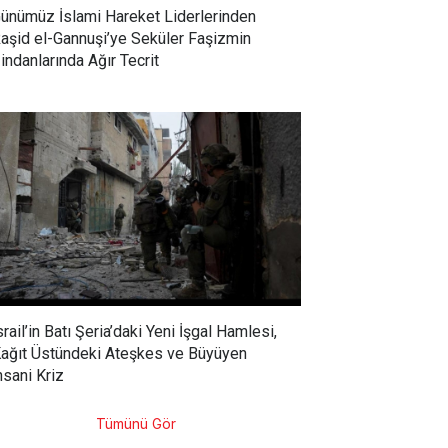
ünümüz İslami Hareket Liderlerinden
aşid el-Gannuşi’ye Seküler Faşizmin
indanlarında Ağır Tecrit
srail’in Batı Şeria’daki Yeni İşgal Hamlesi,
ağıt Üstündeki Ateşkes ve Büyüyen
nsani Kriz
Tümünü Gör