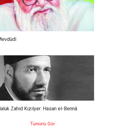
ebilecek en önemli fikrî
İslam’da değil müslümanlarda
syon olmaya devam
olduğunu söylemiş;
r.
nihayetinde İslam ile sahih bir
bağ kurulmasını önermiştir.
evdûdî
aluk Zahid Kızılyer: Hasan el-Bennâ
Tümünü Gör