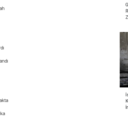
G
lah
R
Z
rdı
andı
İ
rakta
K
İ
oka