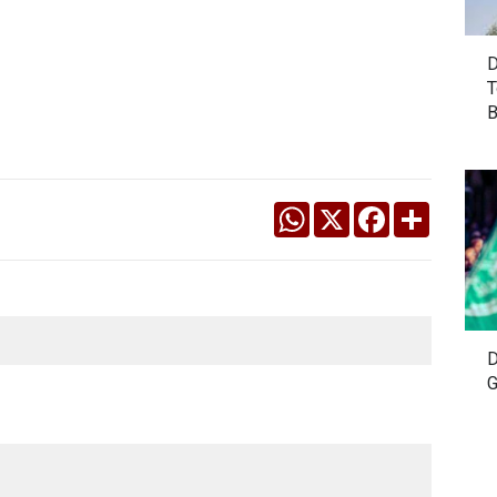
D
T
B
WhatsApp
X
Facebook
Share
D
G