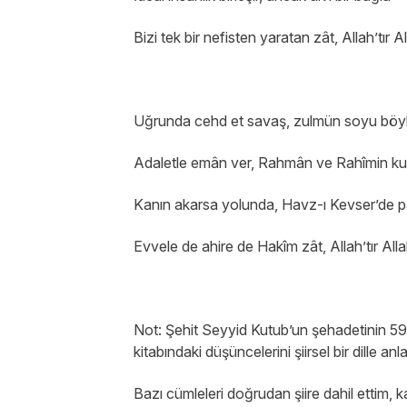
Bizi tek bir nefisten yaratan zât, Allah’tır A
Uğrunda cehd et savaş, zulmün soyu böy
Adaletle emân ver, Rahmân ve Rahîmin ku
Kanın akarsa yolunda, Havz-ı Kevser’de p
Evvele de ahire de Hakîm zât, Allah’tır All
Not: Şehit Seyyid Kutub’un şehadetinin 59.
kitabındaki düşüncelerini şiirsel bir dille an
Bazı cümleleri doğrudan şiire dahil ettim, 