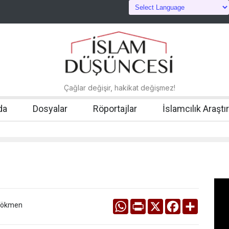
Çağlar değişir, hakikat değişmez!
da
Dosyalar
Röportajlar
İslamcılık Araştı
WhatsApp
Print
X
Facebook
Share
Gökmen