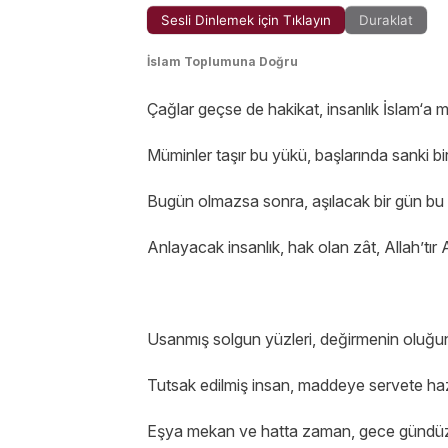
Sesli Dinlemek için Tıklayın
Duraklat
İslam Toplumuna Doğru
Çağlar geçse de hakikat, insanlık İslam‘a 
Müminler taşır bu yükü, başlarında sanki bi
Bugün olmazsa sonra, aşılacak bir gün b
Anlayacak insanlık, hak olan zât, Allah’tır 
Usanmış solgun yüzleri, değirmenin oluğ
Tutsak edilmiş insan, maddeye servete h
Eşya mekan ve hatta zaman, gece gündü