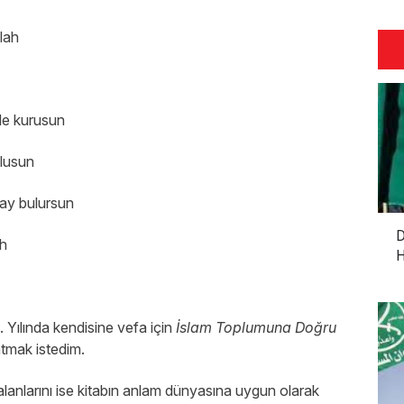
llah
le kurusun
lusun
ay bulursun
D
ah
H
 Yılında kendisine vefa için
İslam Toplumuna Doğru
latmak istedim.
kalanlarını ise kitabın anlam dünyasına uygun olarak