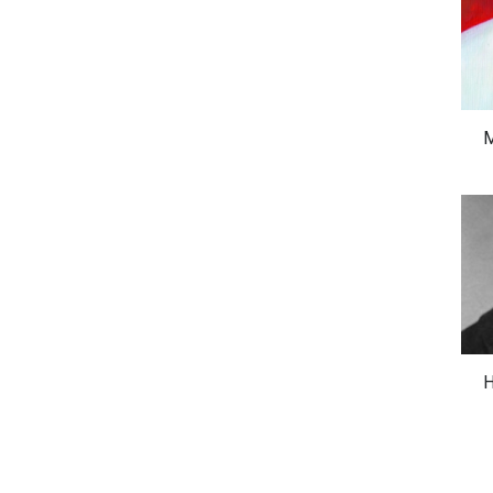
i Ateşkes ve
savaştıkları yeni devletin,
üret
nsani Kriz
zafer elde edildikten sonra
pozi
kendilerini kamusal alanın
ediyo
dışına itecek radikal bir
sekülerleşme hamlesine
girişeceğini
M
öngörememişlerdir.
H