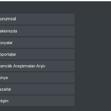
urumsal
akkımızda
osyalar
öportajlar
lamcılık Araştırmaları Arşiv
ünye
azarlar
etişim