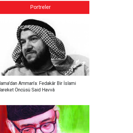
Portreler
ama'dan Amman'a: Fedakâr Bir İslami
areket Öncüsü Said Havvâ
 Ceylan: İslamcılar
Prof. Dr. Mustafa Tekin:
ştürücü bir etki
İslamcılık gerilemenin