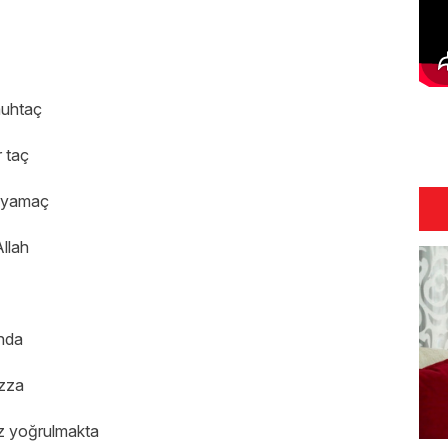
muhtaç
r taç
u yamaç
Allah
unda
azza
z yoğrulmakta