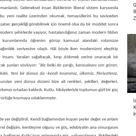
G
anlandı. Geleneksel insan ilişkilerinin liberal sistem karşısında
R
bu yeni realite üzerinden okumak, temayüllerini bu seviyeden
Z
kuşatan gerçekliği görebilmek için önemli olsa da bir müddet sonra
 modern şehirlerde yaşıyor, hastalandığımız zaman modern tıbbın
im kurumlarında öğrenim görüp kamusal alandaki rolümüze
ımlılık seviyesine ulaştı. Hâl böyle iken modernizmi eleştirip
nsanı. Yaraları sağaltacak, kırıp dökmek yerine onaracak bir
rak şunları söylüyor:
“Biz belki de çarığı, karasabanı son gören,
kıldı. Yeni bir dünya da -kendi insanımız, ülkemiz, fikriyatımız,
rulan yeni dünya düzeni bize ait renkleri, şekilleri, değerleri,
kımızı ortadan kaldırdı. Kutlu, hikâyeleriyle toplumun gizil bir güç
ürürlüğe koymaya odaklanmıştır.
İ
K
İ
ilde yer değiştirdi. Kendi bağlamından kopan şeyler değer ve anlam
ürel değişim, kentleşme olgusu ve göç, edebiyatın ana omurgasını
a bağlanan Kutlu’nun anlayışında göç, yabancılaşma, ilişkilerdeki