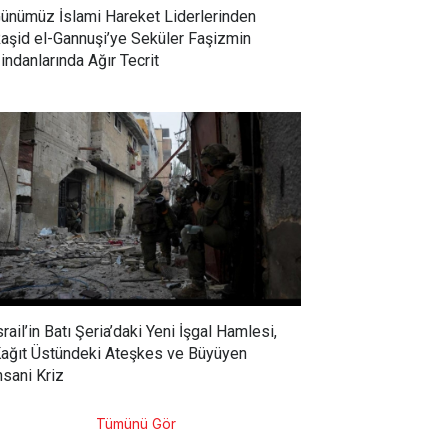
ünümüz İslami Hareket Liderlerinden
aşid el-Gannuşi’ye Seküler Faşizmin
indanlarında Ağır Tecrit
srail’in Batı Şeria’daki Yeni İşgal Hamlesi,
ağıt Üstündeki Ateşkes ve Büyüyen
nsani Kriz
Tümünü Gör