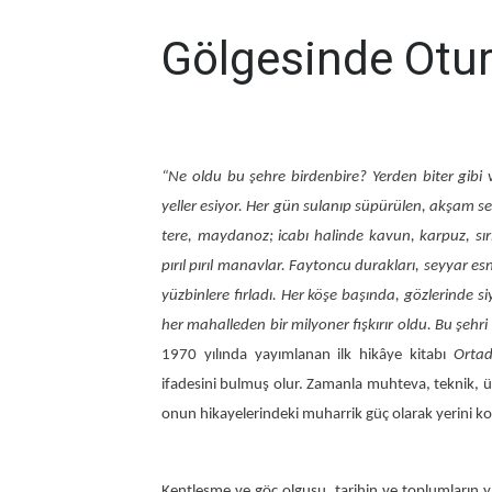
Gölgesinde Ot
“Ne oldu bu şehre birdenbire? Yerden biter gibi
yeller esiyor. Her gün sulanıp süpürülen, akşam seri
tere, maydanoz; icabı halinde kavun, karpuz, sırı
pırıl pırıl manavlar. Faytoncu durakları, seyyar es
yüzbinlere fırladı. Her köşe başında, gözlerinde 
her mahalleden bir milyoner fışkırır oldu. Bu şehri i
1970 yılında yayımlanan ilk hikâye kitabı
Orta
ifadesini bulmuş olur. Zamanla muhteva, teknik, üs
onun hikayelerindeki muharrik güç olarak yerini k
Kentleşme ve göç olgusu, tarihin ve toplumların 