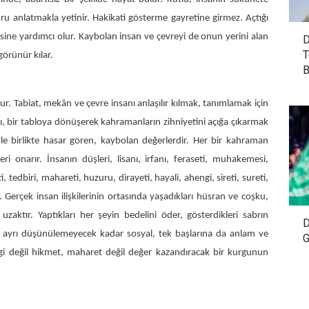
 anlatmakla yetinir. Hakikati gösterme gayretine girmez. Açtığı
sine yardımcı olur. Kaybolan insan ve çevreyi de onun yerini alan
D
T
görünür kılar.
B
rur. Tabiat, mekân ve çevre insanı anlaşılır kılmak, tanımlamak için
ıcı, bir tabloya dönüşerek kahramanların zihniyetini açığa çıkarmak
meyle birlikte hasar gören, kaybolan değerlerdir. Her bir kahraman
ri onarır. İnsanın düşleri, lisanı, irfanı, feraseti, muhakemesi,
, tedbiri, mahareti, huzuru, dirayeti, hayali, ahengi, sireti, sureti,
Gerçek insan ilişkilerinin ortasında yaşadıkları hüsran ve coşku,
uzaktır. Yaptıkları her şeyin bedelini öder, gösterdikleri sabrın
D
an ayrı düşünülemeyecek kadar sosyal, tek başlarına da anlam ve
G
Bilgi değil hikmet, maharet değil değer kazandıracak bir kurgunun