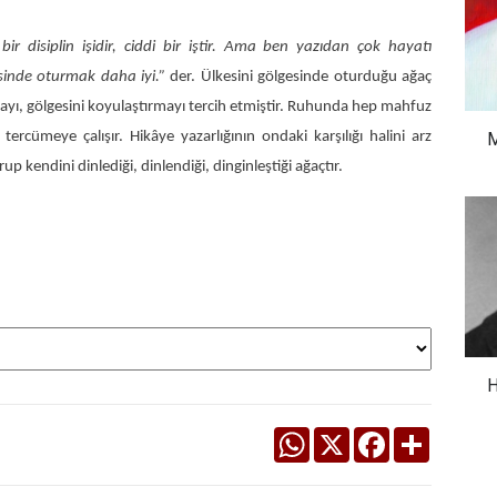
ir disiplin işidir, ciddi bir iştir. Ama ben yazıdan çok hayatı
sinde oturmak daha iyi.”
der. Ülkesini gölgesinde oturduğu ağaç
ayı, gölgesini koyulaştırmayı tercih etmiştir. Ruhunda hep mahfuz
M
tercümeye çalışır. Hikâye yazarlığının ondaki karşılığı halini arz
p kendini dinlediği, dinlendiği, dinginleştiği ağaçtır.
H
WhatsApp
X
Facebook
Share