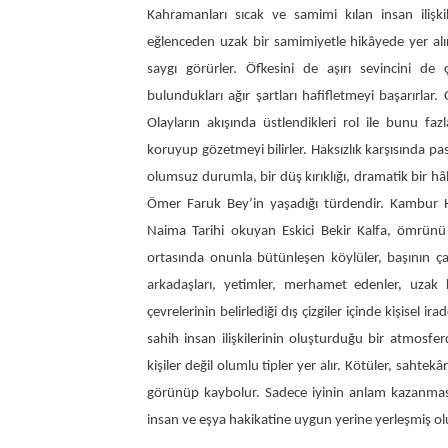
Kahramanları sıcak ve samimi kılan insan ilişki
eğlenceden uzak bir samimiyetle hikâyede yer alırla
saygı görürler. Öfkesini de aşırı sevincini de
bulundukları ağır şartları hafifletmeyi başarırlar.
Olayların akışında üstlendikleri rol ile bunu fa
koruyup gözetmeyi bilirler. Haksızlık karşısında pas
olumsuz durumla, bir düş kırıklığı, dramatik bir hâl
Ömer Faruk Bey’in yaşadığı türdendir. Kambur H
Naima Tarihi okuyan Eskici Bekir Kalfa, ömrünü 
ortasında onunla bütünleşen köylüler, başının ça
arkadaşları, yetimler, merhamet edenler, uzak
çevrelerinin belirlediği dış çizgiler içinde kişisel i
sahih insan ilişkilerinin oluşturduğu bir atmosfer
kişiler değil olumlu tipler yer alır. Kötüler, sahtek
görünüp kaybolur. Sadece iyinin anlam kazanması
insan ve eşya hakikatine uygun yerine yerleşmiş ol