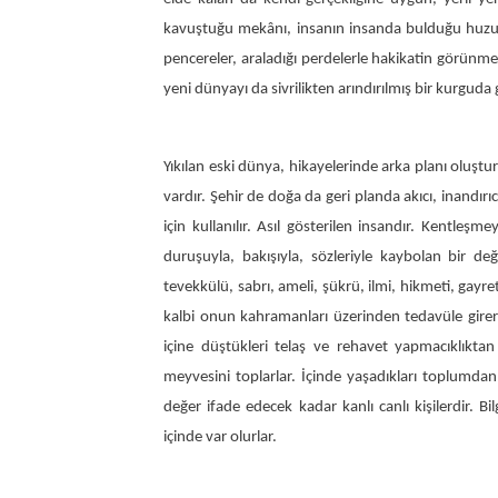
kavuştuğu mekânı, insanın insanda bulduğu huzuru
pencereler, araladığı perdelerle hakikatin görünme
yeni dünyayı da sivrilikten arındırılmış bir kurguda 
Yıkılan eski dünya, hikayelerinde arka planı oluştu
vardır. Şehir de doğa da geri planda akıcı, inandır
için kullanılır. Asıl gösterilen insandır. Kentleş
duruşuyla, bakışıyla, sözleriyle kaybolan bir değe
tevekkülü, sabrı, ameli, şükrü, ilmi, hikmeti, gayreti
kalbi onun kahramanları üzerinden tedavüle girer. 
içine düştükleri telaş ve rehavet yapmacıklıktan 
meyvesini toplarlar. İçinde yaşadıkları toplumd
değer ifade edecek kadar kanlı canlı kişilerdir. 
içinde var olurlar.