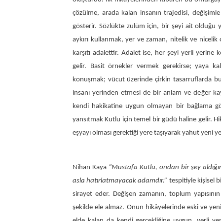
çözülme, arada kalan insanın trajedisi, değişiml
gösterir. Sözlükte zulüm için, bir şeyi ait olduğu
aykırı kullanmak, yer ve zaman, nitelik ve niceli
karşıtı adalettir. Adalet ise, her şeyi yerli yeri
gelir. Basit örnekler vermek gerekirse; yaya 
konuşmak; vücut üzerinde çirkin tasarruflarda b
insanı yerinden etmesi de bir anlam ve değer ka
kendi hakikatine uygun olmayan bir bağlama göç
yansıtmak Kutlu için temel bir güdü haline gelir. H
eşyayı olması gerektiği yere taşıyarak yahut yeni 
Nihan Kaya
“Mustafa Kutlu, ondan bir şey aldığın
asla hatırlatmayacak adamdır.”
tespitiyle kişisel 
sirayet eder. Değişen zamanın, toplum yapısının 
şekilde ele almaz. Onun hikâyelerinde eski ve yen
elde kalan da kendi gerçekliğine uygun, yerli yer