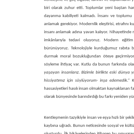
biri olarak zuhur etti. Toplumlar yeni baştan harm
dayanma kabiliyeti kalmadı. İnsanı ve toplumu 
anlamak gerekiyor. Modernlik eleştirisi, etrafını 
insanı anlamak adına yavan kalıyor. Nihayetinde
imkânlarıyla tedavi oluyoruz. Modern eğit
bürünüyoruz. Teknolojiyle kurduğumuz rabıta bağ
durmak moral bozukluğundan öteye geçirmiyor i
söyleme ihtiyaç var. Kutlu da bunun farkında ola
yaşayan insanlarız. Bizimle birlikte eski dünya yı
hissiyatımız için söylüyorum- inşa edemedik.”
Ku
hassasiyetleri hasılı insan olmaktan kaynaklanan far
olarak bünyesinde barındırdığı bu farkı yeniden y
Kentleşmenin tazyikiyle insan ve eşya hızlı bir şek
kaybına uğradı. Bunun neticesinde sosyal ve kült
oluşturdu. İlk hikâyelerinden itibaren bu omurgay