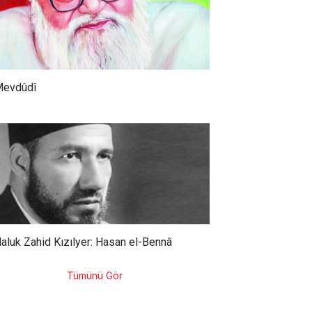
evdûdî
aluk Zahid Kızılyer: Hasan el-Bennâ
Tümünü Gör