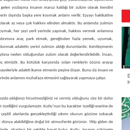
e gelen yozlaşma insanın maruz kaldığı bir zulüm olarak kendini
 yerin dışında başka yere koymak anlamı verilir. Eşyayı hakikatine
k olarak az veya çok hakkını elinden almaktır. Bu anlamda zulmün
ne koymak, her şeyi yerli yerinde yapmak, hakkını vermek anlamına
kaldırımına araç park etmek, gereğinden fazla yemek, uyumak,
ulunmak adaletin yerini zulmün aldığı durumlardır. Kentleşmenin
ybına neden olduğundan zulüm olarak değerlendirilebilir. İnsan,
 etmiştir. Bu kötülük karşısında solan renklerin özünü arayıp
ikayeleriyle adaleti ikame etmenin peşine düşer. Bunu da insanı ve
D
yerinde anlamını muhafaza etmesini sağlayarak yapmaya çalışır.
H
ızda aldığınızı hissetmediğiniz ve vermiş olduğunu size bir daha
bir özelliğini vurgulamıştır. Kutlu’nun bu karakter özelliği eserine de
çeşitli alanlarda gerçekleştirdiği yıkımı okurun gözüne sokacak
i dünya alabildiğine doğal bir atmosferde görünür. Yitip giden de
inde, abartısız bir şekilde hayat bulur. Kutlu, insanın sükûnete