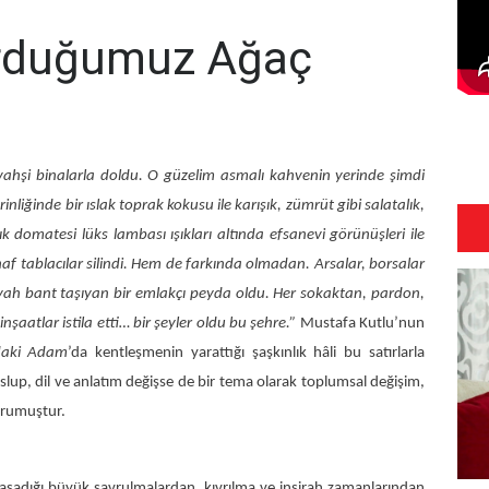
urduğumuz Ağaç
 vahşi binalarla doldu. O güzelim asmalı kahvenin yerinde şimdi
nliğinde bir ıslak toprak kokusu ile karışık, zümrüt gibi salatalık,
k domatesi lüks lambası ışıkları altında efsanevi görünüşleri ile
naf tablacılar silindi. Hem de farkında olmadan. Arsalar, borsalar
siyah bant taşıyan bir emlakçı peyda oldu. Her sokaktan, pardon,
nşaatlar istila etti… bir şeyler oldu bu şehre.”
Mustafa Kutlu’nun
daki Adam
’da kentleşmenin yarattığı şaşkınlık hâli bu satırlarla
lup, dil ve anlatım değişse de bir tema olarak toplumsal değişim,
orumuştur.
yaşadığı büyük savrulmalardan, kıvrılma ve inşirah zamanlarından