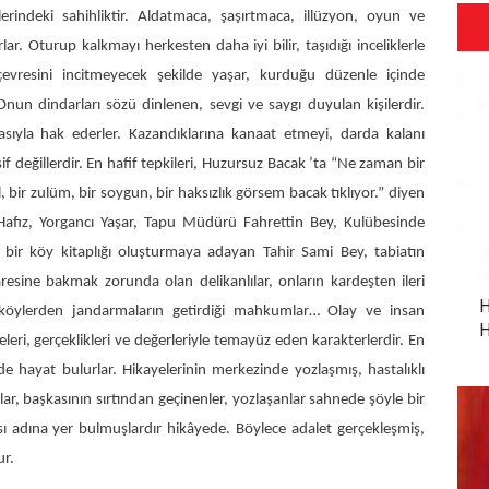
lerindeki sahihliktir. Aldatmaca, şaşırtmaca, illüzyon, oyun ve
r. Oturup kalkmayı herkesten daha iyi bilir, taşıdığı inceliklerle
 çevresini incitmeyecek şekilde yaşar, kurduğu düzenle içinde
 Onun dindarları sözü dinlenen, sevgi ve saygı duyulan kişilerdir.
zlasıyla hak ederler. Kazandıklarına kanaat etmeyi, darda kalanı
if değillerdir. En hafif tepkileri, Huzursuz Bacak ’ta “Ne zaman bir
, bir zulüm, bir soygun, bir haksızlık görsem bacak tıklıyor.” diyen
afız, Yorgancı Yaşar, Tapu Müdürü Fahrettin Bey, Kulübesinde
bir köy kitaplığı oluşturmaya adayan Tahir Sami Bey, tabiatın
resine bakmak zorunda olan delikanlılar, onların kardeşten ileri
H
 köylerden jandarmaların getirdiği mahkumlar… Olay ve insan
H
radeleri, gerçeklikleri ve değerleriyle temayüz eden karakterlerdir. En
de hayat bulurlar. Hikayelerinin merkezinde yozlaşmış, hastalıklı
ârlar, başkasının sırtından geçinenler, yozlaşanlar sahnede şöyle bir
 adına yer bulmuşlardır hikâyede. Böylece adalet gerçekleşmiş,
ur.