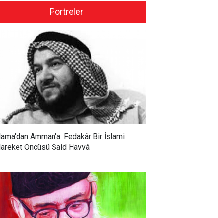
Portreler
ama'dan Amman'a: Fedakâr Bir İslami
areket Öncüsü Said Havvâ