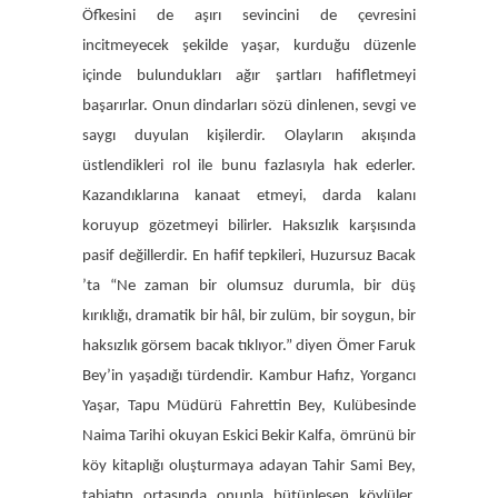
Öfkesini de aşırı sevincini de çevresini
incitmeyecek şekilde yaşar, kurduğu düzenle
içinde bulundukları ağır şartları hafifletmeyi
başarırlar. Onun dindarları sözü dinlenen, sevgi ve
saygı duyulan kişilerdir. Olayların akışında
üstlendikleri rol ile bunu fazlasıyla hak ederler.
Kazandıklarına kanaat etmeyi, darda kalanı
koruyup gözetmeyi bilirler. Haksızlık karşısında
pasif değillerdir. En hafif tepkileri, Huzursuz Bacak
’ta “Ne zaman bir olumsuz durumla, bir düş
kırıklığı, dramatik bir hâl, bir zulüm, bir soygun, bir
haksızlık görsem bacak tıklıyor.” diyen Ömer Faruk
Bey’in yaşadığı türdendir. Kambur Hafız, Yorgancı
Yaşar, Tapu Müdürü Fahrettin Bey, Kulübesinde
Naima Tarihi okuyan Eskici Bekir Kalfa, ömrünü bir
köy kitaplığı oluşturmaya adayan Tahir Sami Bey,
tabiatın ortasında onunla bütünleşen köylüler,