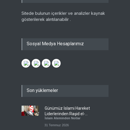
Sitede bulunun içerikler ve analizler kaynak
gösterilerek alıntılanabilir .
Sosyal Medya Hesaplarımız
Son yüklemeler
Günümüz İslami Hareket
Liderlerinden Raşid el-
İslam Aleminden Notlar
Gannuşi’ye Seküler Faşizmin
Zindanlarında Ağır Tecrit
31 Temmuz 2026