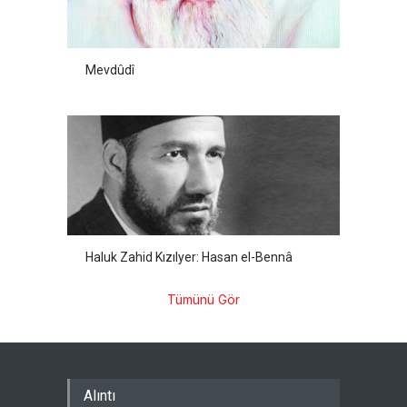
Mevdûdî
Haluk Zahid Kızılyer: Hasan el-Bennâ
Tümünü Gör
Alıntı