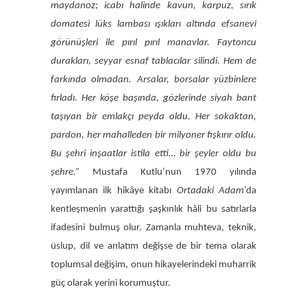
maydanoz; icabı halinde kavun, karpuz, sırık
domatesi lüks lambası ışıkları altında efsanevi
görünüşleri ile pırıl pırıl manavlar. Faytoncu
durakları, seyyar esnaf tablacılar silindi. Hem de
farkında olmadan. Arsalar, borsalar yüzbinlere
fırladı. Her köşe başında, gözlerinde siyah bant
taşıyan bir emlakçı peyda oldu. Her sokaktan,
pardon, her mahalleden bir milyoner fışkırır oldu.
Bu şehri inşaatlar istila etti… bir şeyler oldu bu
şehre.”
Mustafa Kutlu’nun 1970 yılında
yayımlanan ilk hikâye kitabı
Ortadaki Adam
’da
kentleşmenin yarattığı şaşkınlık hâli bu satırlarla
ifadesini bulmuş olur. Zamanla muhteva, teknik,
üslup, dil ve anlatım değişse de bir tema olarak
toplumsal değişim, onun hikayelerindeki muharrik
güç olarak yerini korumuştur.