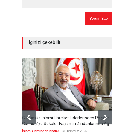
İlginizi çekebilir
Günümüz İslami Hareket Liderlerinden Raşid el-
Cumhur
Gannuşi’ye Seküler Faşizmin Zindanlarında Ağır
Özeti S
Tecrit
İslam Aleminden Notlar
31 Temmuz 2026
Cumhuri