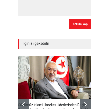
İlginizi çekebilir
Günümüz İslami Hareket Liderlerinden Raşid el-
Cumhur