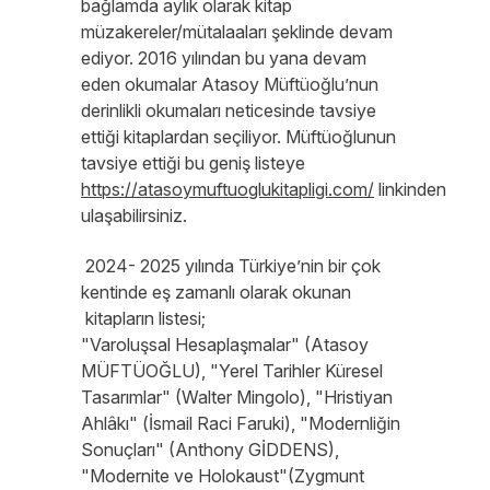
bağlamda aylık olarak kitap
müzakereler/mütalaaları şeklinde devam
ediyor. 2016 yılından bu yana devam
eden okumalar Atasoy Müftüoğlu’nun
derinlikli okumaları neticesinde tavsiye
ettiği kitaplardan seçiliyor. Müftüoğlunun
tavsiye ettiği bu geniş listeye
https://atasoymuftuoglukitapligi.com/
linkinden
ulaşabilirsiniz.
2024- 2025 yılında Türkiye’nin bir çok
kentinde eş zamanlı olarak okunan
kitapların listesi;
"Varoluşsal Hesaplaşmalar" (Atasoy
MÜFTÜOĞLU), "Yerel Tarihler Küresel
Tasarımlar" (Walter Mingolo), "Hristiyan
Ahlâkı" (İsmail Raci Faruki), "Modernliğin
Sonuçları" (Anthony GİDDENS),
"Modernite ve Holokaust"(Zygmunt