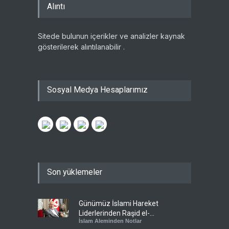
Alıntı
Sitede bulunun içerikler ve analizler kaynak
gösterilerek alıntılanabilir .
Sosyal Medya Hesaplarımız
Son yüklemeler
Günümüz İslami Hareket
Liderlerinden Raşid el-
İslam Aleminden Notlar
Gannuşi’ye Seküler Faşizmin