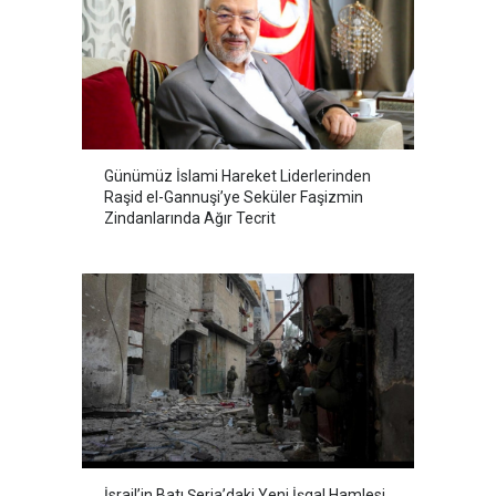
Günümüz İslami Hareket Liderlerinden
Raşid el-Gannuşi’ye Seküler Faşizmin
Zindanlarında Ağır Tecrit
İsrail’in Batı Şeria’daki Yeni İşgal Hamlesi,