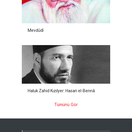
Mevdûdî
Haluk Zahid Kızılyer: Hasan el-Bennâ
Tümünü Gör