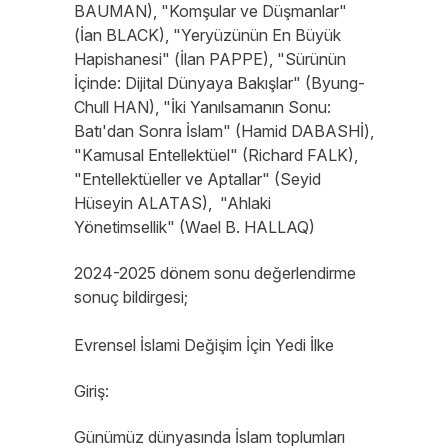
BAUMAN), "Komşular ve Düşmanlar"
(İan BLACK), "Yeryüzünün En Büyük
Hapishanesi" (İlan PAPPE), "Sürünün
İçinde: Dijital Dünyaya Bakışlar" (Byung-
Chull HAN), "İki Yanılsamanın Sonu:
Batı'dan Sonra İslam" (Hamid DABASHİ),
"Kamusal Entellektüel" (Richard FALK),
"Entellektüeller ve Aptallar" (Seyid
Hüseyin ALATAS), "Ahlaki
Yönetimsellik" (Wael B. HALLAQ)
2024-2025 dönem sonu değerlendirme
sonuç bildirgesi;
Evrensel İslami Değişim İçin Yedi İlke
Giriş:
Günümüz dünyasında İslam toplumları